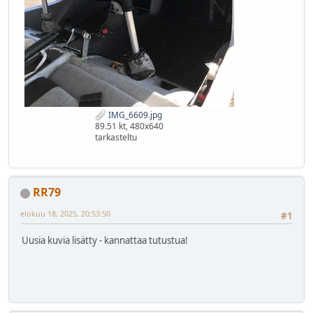
IMG_6609.jpg
89.51 kt, 480x640
tarkasteltu
RR79
elokuu 18, 2025, 20:53:50
#1
Uusia kuvia lisätty - kannattaa tutustua!