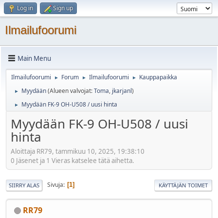
Log in
Sign up
Ilmailufoorumi
Main Menu
Ilmailufoorumi
Forum
Ilmailufoorumi
Kauppapaikka
►
►
►
Myydään
(Alueen valvojat:
Toma
,
jkarjanl
)
►
Myydään FK-9 OH-U508 / uusi hinta
►
Myydään FK-9 OH-U508 / uusi
hinta
Aloittaja RR79, tammikuu 10, 2025, 19:38:10
0 Jäsenet ja 1 Vieras katselee tätä aihetta.
Sivuja
1
SIIRRY ALAS
KÄYTTÄJÄN TOIMET
RR79