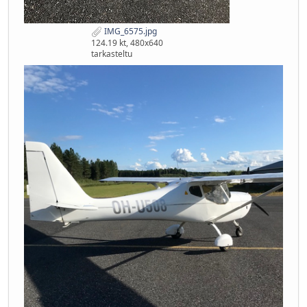
IMG_6575.jpg
124.19 kt, 480x640
tarkasteltu