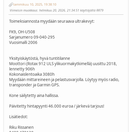
tammikuu 10, 2025, 19:38:10
Viimeisin muokkaus
: helmikuu 20, 2026, 21:34:51 käyttäjältä RR79
Toimeksiannosta myydään seuraava ultrakevyt:
FK9, OH-U508
Sarjanumero 09-040-295
Vuosimalli 2006
Yksityiskäytöstä, hyvä tuntitilanne
Moottori (Rotax 912 ULS ylikuormakytkimellä) uusittu 2018,
lennetty 906h
Kokonaislentoaika 3080h
Myydään mittareineen ja pelastusvarjolla. Löytyy myös radio,
transponder ja Garmin GPS.
Kone säilytetty aina hallissa.
Päivitetty hintapyynti 46.000 euroa / järkevä tarjous!
Lisätiedot:
Riku Rissanen