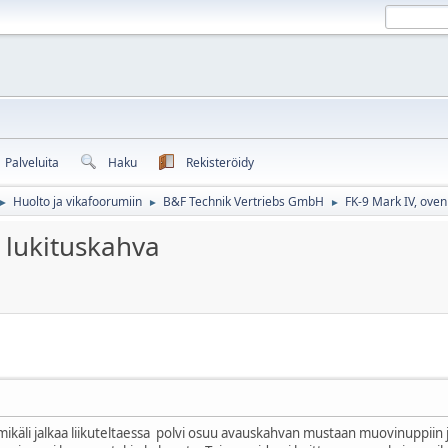
Palveluita
Haku
Rekisteröidy
Huolto ja vikafoorumiin
B&F Technik Vertriebs GmbH
FK-9 Mark IV, oven
►
►
►
 lukituskahva
mikäli jalkaa liikuteltaessa polvi osuu avauskahvan mustaan muovinuppiin 