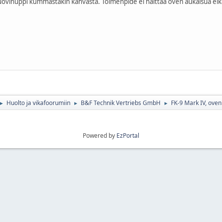
ovinuppi kummastakin kahvasta. Toimenpide ei haittaa oven aukaisua ei
Huolto ja vikafoorumiin
B&F Technik Vertriebs GmbH
FK-9 Mark IV, oven
►
►
►
Powered by
EzPortal