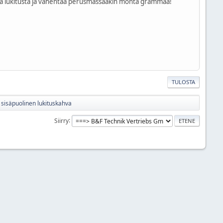
kä lukitusta ja vähentää perusmassaakin monta grammaa!
TULOSTA
 sisäpuolinen lukituskahva
Siirry