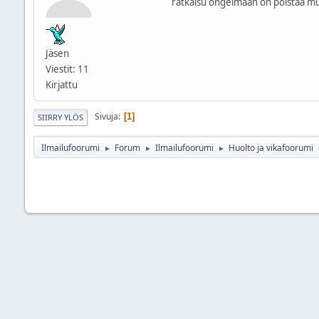
ratkaisu ongelmaan on poistaa mu
Jäsen
Viestit: 11
Kirjattu
Sivuja
1
SIIRRY YLÖS
Ilmailufoorumi
Forum
Ilmailufoorumi
Huolto ja vikafoorumi
►
►
►