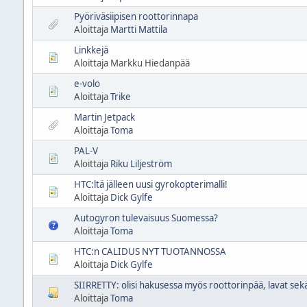
Pyöriväsiipisen roottorinnapa
Aloittaja
Martti Mattila
Linkkejä
Aloittaja Markku Hiedanpää
e-volo
Aloittaja
Trike
Martin Jetpack
Aloittaja
Toma
PAL-V
Aloittaja
Riku Liljeström
HTC:ltä jälleen uusi gyrokopterimalli!
Aloittaja
Dick Gylfe
Autogyron tulevaisuus Suomessa?
Aloittaja
Toma
HTC:n CALIDUS NYT TUOTANNOSSA
Aloittaja
Dick Gylfe
SIIRRETTY: olisi hakusessa myös roottorinpää, lavat sekä
Aloittaja
Toma