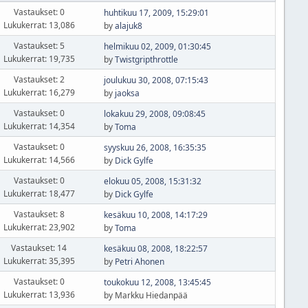
Vastaukset: 0
huhtikuu 17, 2009, 15:29:01
Lukukerrat: 13,086
by
alajuk8
Vastaukset: 5
helmikuu 02, 2009, 01:30:45
Lukukerrat: 19,735
by
Twistgripthrottle
Vastaukset: 2
joulukuu 30, 2008, 07:15:43
Lukukerrat: 16,279
by
jaoksa
Vastaukset: 0
lokakuu 29, 2008, 09:08:45
Lukukerrat: 14,354
by
Toma
Vastaukset: 0
syyskuu 26, 2008, 16:35:35
Lukukerrat: 14,566
by
Dick Gylfe
Vastaukset: 0
elokuu 05, 2008, 15:31:32
Lukukerrat: 18,477
by
Dick Gylfe
Vastaukset: 8
kesäkuu 10, 2008, 14:17:29
Lukukerrat: 23,902
by
Toma
Vastaukset: 14
kesäkuu 08, 2008, 18:22:57
Lukukerrat: 35,395
by
Petri Ahonen
Vastaukset: 0
toukokuu 12, 2008, 13:45:45
Lukukerrat: 13,936
by Markku Hiedanpää