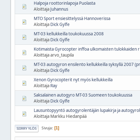
Halpoja roottorinlapoja Puolasta
Aloittaja
Juhannus
MTO Sport ensiesittelyssä Hannoverissa
Aloittaja
Dick Gylfe
MT-03 kellukkeilla toukokuussa 2008
Aloittaja
Dick Gylfe
Kotimaista Gyrocopter inffoa ulkomaisten tulokkaiden r
Aloittaja arvo_taupila
MT-03 autogyron ensilento kellukkeilla syksyllä 2007 (p
Aloittaja
Dick Gylfe
Xenon Gyrocopterit nyt myös kellukkeilla
Aloittaja
Ray
Saksalainen autogyro MT-03 Suomeen toukokuussa
Aloittaja
Dick Gylfe
Lausuntopyyntö autogyrolentäjän lupakirja ja autogyr
Aloittaja Markku Hiedanpää
Sivuja
1
SIIRRY YLÖS