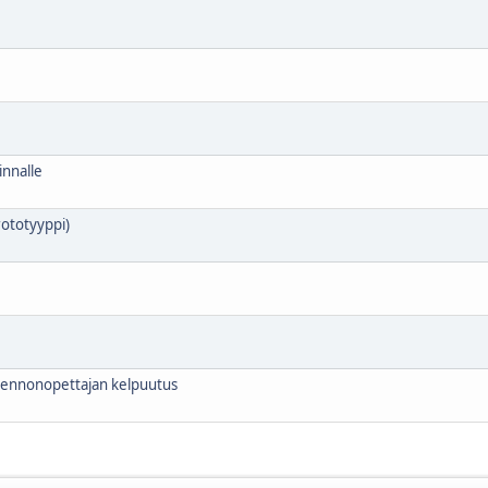
innalle
rototyyppi)
olennonopettajan kelpuutus