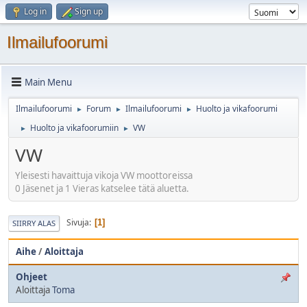
Log in
Sign up
Ilmailufoorumi
Main Menu
Ilmailufoorumi
Forum
Ilmailufoorumi
Huolto ja vikafoorumi
►
►
►
Huolto ja vikafoorumiin
VW
►
►
VW
Yleisesti havaittuja vikoja VW moottoreissa
0 Jäsenet ja 1 Vieras katselee tätä aluetta.
Sivuja
1
SIIRRY ALAS
Aihe
/
Aloittaja
Ohjeet
Aloittaja
Toma