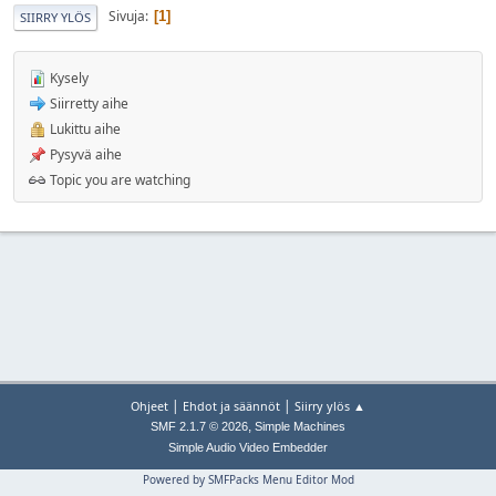
Sivuja
1
SIIRRY YLÖS
Kysely
Siirretty aihe
Lukittu aihe
Pysyvä aihe
Topic you are watching
|
|
Ohjeet
Ehdot ja säännöt
Siirry ylös ▲
,
SMF 2.1.7 © 2026
Simple Machines
Simple Audio Video Embedder
Powered by SMFPacks Menu Editor Mod