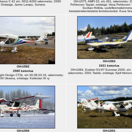
karus C 42 s/n: 0011-6293 rakennettu: 2000
OH-U375, AMFI-10, s/n 401, rakennettu: 
Omistaja: Jarmo Lampo, Somero
Pehkonen Yppäri, omistaja: Vesa Pehkonen Yp
Suokas Hollola, uudelleenrakennet
harrasterakenteiseksi lentokoneeksi. Kuva V
OH-U384
2421 katselua
OH-U382
OH-U384, Evektor EV-97 Eurostar 2000, s/n
2580 katselua
rakennettu: 2001 Tsekki, omistaja: Kjell Heino
ght Design CT2k, s/n 00.08.03.16, rakennettu:
00 Ukraina, omistaja: Kokkolan IK ry
OH-U390
OH-U391