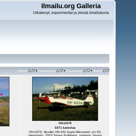
Ilmailu.org Galleria
Ultrakevyt, experimental ja yleisiä ilmailukuvia
•
•
•
Otsikko
Tiedostonimi
Päivämäärä
Sijainti
OH-U376
3371 katselua
OH-U376, Nicollier HN 434 Super-Menestrel, s/n 83,
rakennettu: 2003 Seppo Pulkkinen, omistaja: Seppo