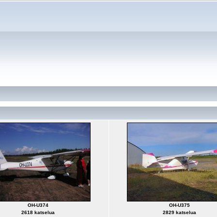
OH-U374
OH-U375
2618 katselua
2829 katselua