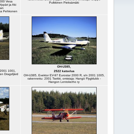
2000 Vesa
Pulkkinen Pieksämäki
päri ja Aki
aan
esa Pehkonen
OH-U385,
 2001 1001,
2522 katselua
nen Dragsfjärd
OH-U385, Evektor EV-97 Eurostar 2000 R, s/n 2001 1005,
rakennettu: 2001 Tsekki, omistaja: Hangö Flygklubb -
Hangon Lentokerho ry