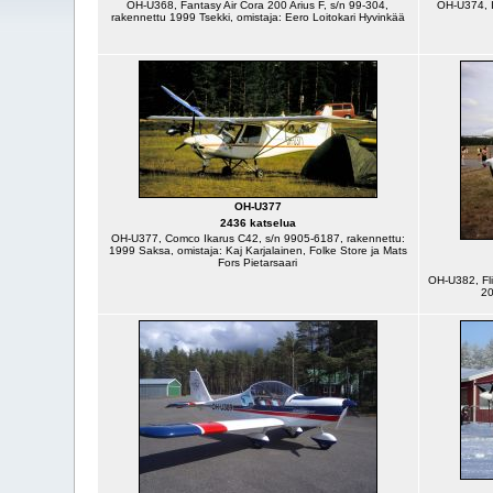
OH-U368, Fantasy Air Cora 200 Arius F, s/n 99-304,
OH-U374, I
rakennettu 1999 Tsekki, omistaja: Eero Loitokari Hyvinkää
OH-U377
2436 katselua
OH-U377, Comco Ikarus C42, s/n 9905-6187, rakennettu:
1999 Saksa, omistaja: Kaj Karjalainen, Folke Store ja Mats
Fors Pietarsaari
OH-U382, Fli
20