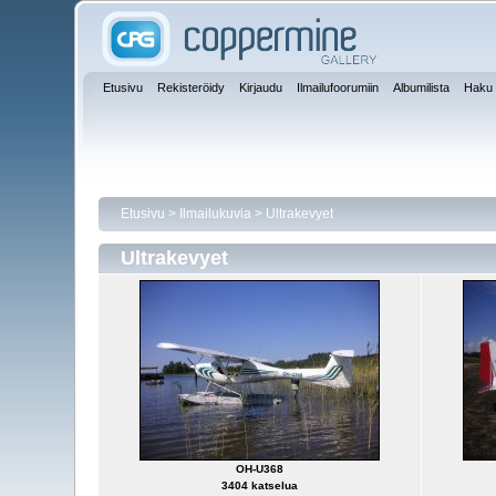
Etusivu
Rekisteröidy
Kirjaudu
Ilmailufoorumiin
Albumilista
Haku
Etusivu
>
Ilmailukuvia
>
Ultrakevyet
Ultrakevyet
OH-U368
3404 katselua