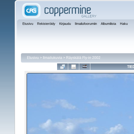
Etusivu
Rekisteröidy
Kirjaudu
Ilmailufoorumiin
Albumilista
Haku
Etusivu
>
Ilmailukuvia
>
Räyskälä Fly-in 2002
TIE