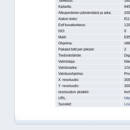
Tarkkuus:
160
Katseltu:
945
Alkuperäinen päivämäärä ja aika:
200
Aukon koko:
f/11
Exif kuvakorkeus:
120
ISO:
0
Malli:
E9
Ohjelma:
v98
Pakatut bitit per pikseli:
2
Tiedostolähde:
Dig
Valmistaja:
Nik
Valotusaika:
1/1
Valotusohjelma:
Pr
X -resoluutio:
300
Y -resoluutio:
300
resoluution yksikkö:
Inc
URL:
htt
Suosikit:
Lis