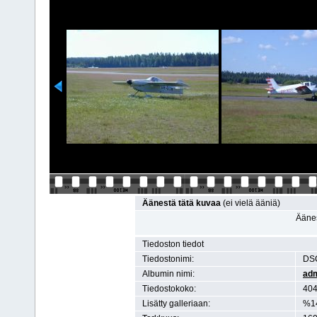
Äänestä tätä kuvaa
(ei vielä ääniä)
Äänes
Tiedoston tiedot
Tiedostonimi:
DS
Albumin nimi:
ad
Tiedostokoko:
404
Lisätty galleriaan:
%1