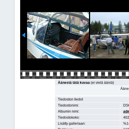
Äänestä tätä kuvaa
(ei vielä ääniä)
Äänes
Tiedoston tiedot
Tiedostonimi:
DS
Albumin nimi:
ad
Tiedostokoko:
402
Lisätty galleriaan:
%1