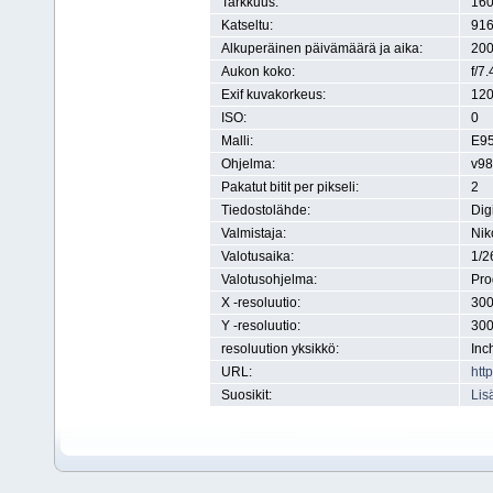
Tarkkuus:
160
Katseltu:
916
Alkuperäinen päivämäärä ja aika:
200
Aukon koko:
f/7.
Exif kuvakorkeus:
120
ISO:
0
Malli:
E9
Ohjelma:
v98
Pakatut bitit per pikseli:
2
Tiedostolähde:
Dig
Valmistaja:
Nik
Valotusaika:
1/2
Valotusohjelma:
Pr
X -resoluutio:
300
Y -resoluutio:
300
resoluution yksikkö:
Inc
URL:
htt
Suosikit:
Lis