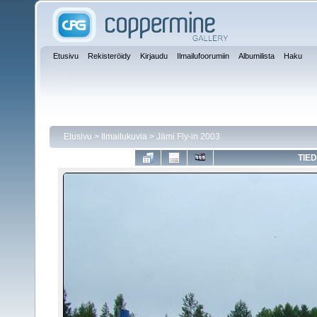
Etusivu
Rekisteröidy
Kirjaudu
Ilmailufoorumiin
Albumilista
Haku
Etusivu
>
Ilmailukuvia
>
Jämi Fly-in 2003
TIED