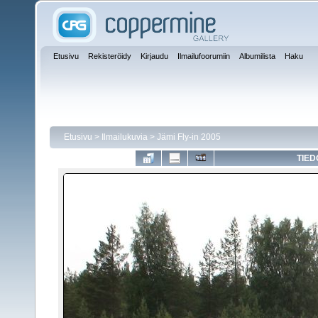
Etusivu
Rekisteröidy
Kirjaudu
Ilmailufoorumiin
Albumilista
Haku
Etusivu
>
Ilmailukuvia
>
Jämi Fly-in 2005
TIED