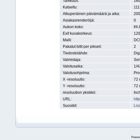
Tarkkuus:
160
Katseltu:
111
Alkuperäinen päivämäärä ja aika:
200
Asiakasrenderöijä:
0
Aukon koko:
f/4.
Exif kuvakorkeus:
120
Malli:
DC
Pakatut bitit per pikseli:
2
Tiedostolähde:
Dig
Valmistaja:
So
Valotusaika:
1/4
Valotusohjelma:
Pr
X -resoluutio:
72 
Y -resoluutio:
72 
resoluution yksikkö:
Inc
URL:
htt
Suosikit:
Lis
Power