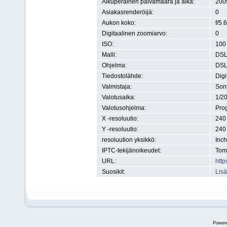
Alkuperäinen päivämäärä ja aika:
200
Asiakasrenderöijä:
0
Aukon koko:
f/5.6
Digitaalinen zoomiarvo:
0
ISO:
100
Malli:
DSL
Ohjelma:
DSL
Tiedostolähde:
Digi
Valmistaja:
Son
Valotusaika:
1/2
Valotusohjelma:
Pro
X -resoluutio:
240 
Y -resoluutio:
240 
resoluution yksikkö:
Inch
IPTC-tekijänoikeudet:
Tom
URL:
http
Suosikit:
Lisä
Power