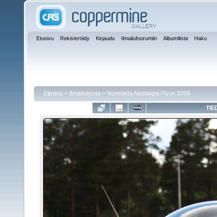
Etusivu
Rekisteröidy
Kirjaudu
Ilmailufoorumiin
Albumilista
Haku
Etusivu
>
Ilmailukuvia
>
Nummela Nostalgia Fly-in 2009
TIE