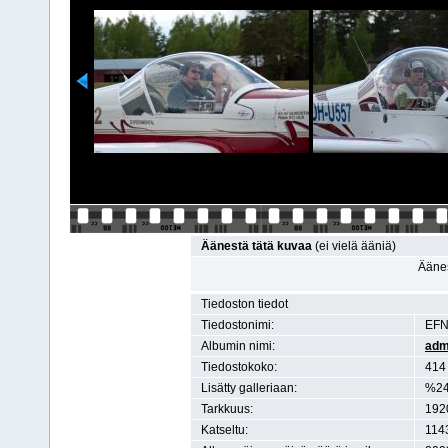
Äänestä tätä kuvaa
(ei vielä ääniä)
Äänes
Tiedoston tiedot
Tiedostonimi:
EFN
Albumin nimi:
adm
Tiedostokoko:
414 
Lisätty galleriaan:
%24
Tarkkuus:
1920
Katseltu:
114