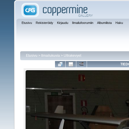
Etusivu
Rekisteröidy
Kirjaudu
Ilmailufoorumiin
Albumilista
Haku
Etusivu
>
Ilmailukuvia
>
Ultrakevyet
TIED