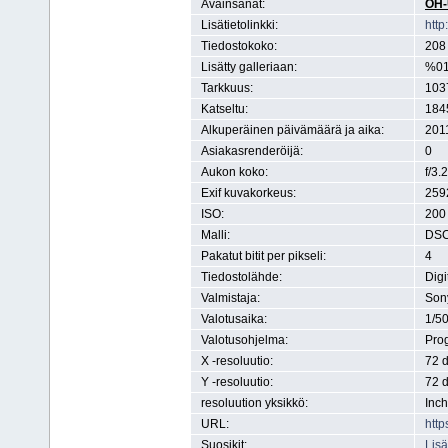
Avainsanat:
OH-
Lisätietolinkki:
htt
Tiedostokoko:
208 
Lisätty galleriaan:
%01
Tarkkuus:
1037
Katseltu:
184
Alkuperäinen päivämäärä ja aika:
201
Asiakasrenderöijä:
0
Aukon koko:
f/3.2
Exif kuvakorkeus:
2592
ISO:
200
Malli:
DS
Pakatut bitit per pikseli:
4
Tiedostolähde:
Digi
Valmistaja:
Son
Valotusaika:
1/50
Valotusohjelma:
Pro
X -resoluutio:
72 d
Y -resoluutio:
72 d
resoluution yksikkö:
Inch
URL:
http
Suosikit:
Lisä