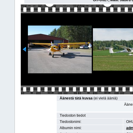
OH-U627, Malli: Jabiru 
Äänestä tätä kuvaa
(ei vielä ääniä)
Äänes
Tiedoston tiedot
Tiedostonimi:
OHU
Albumin nimi:
adm