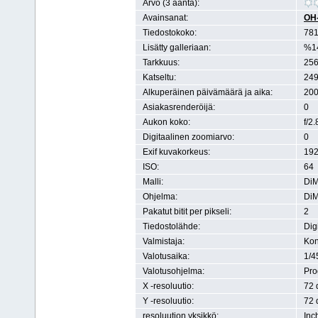
Arvo (3 ääntä):
Avainsanat:
OH
Tiedostokoko:
781
Lisätty galleriaan:
%1
Tarkkuus:
256
Katseltu:
249
Alkuperäinen päivämäärä ja aika:
200
Asiakasrenderöijä:
0
Aukon koko:
f/2.
Digitaalinen zoomiarvo:
0
Exif kuvakorkeus:
192
ISO:
64
Malli:
Di
Ohjelma:
DiM
Pakatut bitit per pikseli:
2
Tiedostolähde:
Dig
Valmistaja:
Kon
Valotusaika:
1/4
Valotusohjelma:
Pr
X -resoluutio:
72 
Y -resoluutio:
72 
resoluution yksikkö:
Inc