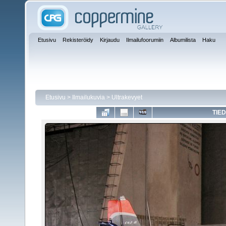
Etusivu
Rekisteröidy
Kirjaudu
Ilmailufoorumiin
Albumilista
Haku
Etusivu
>
Ilmailukuvia
>
Ultrakevyet
TIED