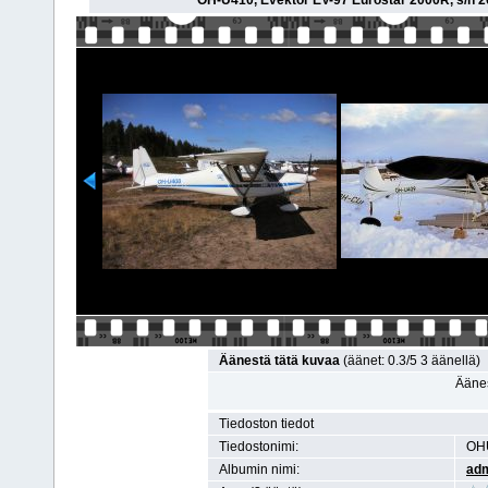
OH-U410, Evektor EV-97 Eurostar 2000R, s/n 20
Äänestä tätä kuvaa
(äänet: 0.3/5 3 äänellä)
Äänes
Tiedoston tiedot
Tiedostonimi:
OHU
Albumin nimi:
ad