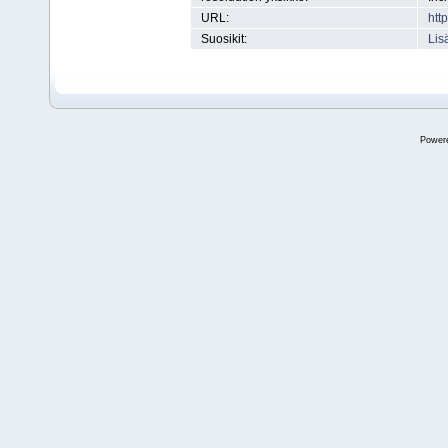
URL:
htt
Suosikit:
Lis
Power