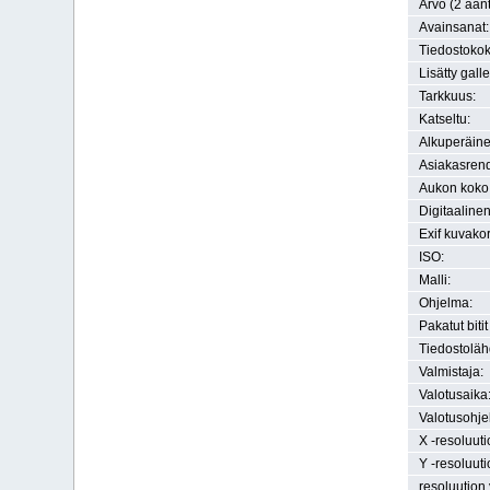
Arvo (2 äänt
Avainsanat:
Tiedostokok
Lisätty gall
Tarkkuus:
Katseltu:
Alkuperäine
Asiakasrend
Aukon koko
Digitaaline
Exif kuvako
ISO:
Malli:
Ohjelma:
Pakatut bitit
Tiedostoläh
Valmistaja:
Valotusaika
Valotusohje
X -resoluuti
Y -resoluuti
resoluution 