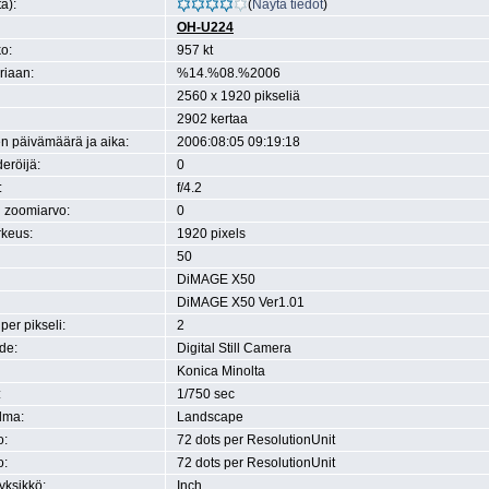
ä):
(
Näytä tiedot
)
OH-U224
o:
957 kt
eriaan:
%14.%08.%2006
2560 x 1920 pikseliä
2902 kertaa
n päivämäärä ja aika:
2006:08:05 09:19:18
eröijä:
0
:
f/4.2
n zoomiarvo:
0
rkeus:
1920 pixels
50
DiMAGE X50
DiMAGE X50 Ver1.01
 per pikseli:
2
de:
Digital Still Camera
Konica Minolta
:
1/750 sec
lma:
Landscape
o:
72 dots per ResolutionUnit
o:
72 dots per ResolutionUnit
yksikkö:
Inch