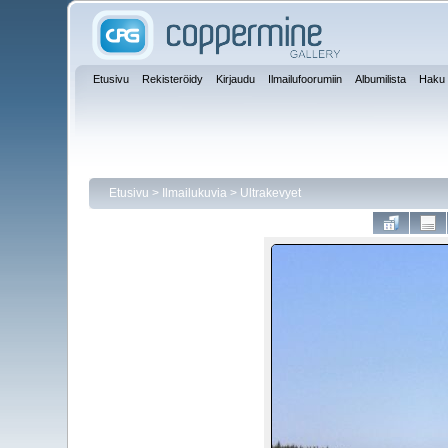
Etusivu
Rekisteröidy
Kirjaudu
Ilmailufoorumiin
Albumilista
Haku
Etusivu
>
Ilmailukuvia
>
Ultrakevyet