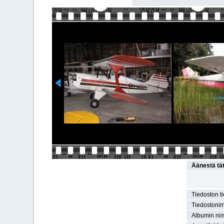
Äänestä tä
Tiedoston t
Tiedostonim
Albumin nim