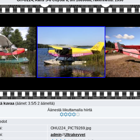
OH-U224, Rans S-6 Coyote II, s/n 1089088, rakennettu: 1990
tä kuvaa
(äänet: 3.5/5 2 äänellä)
Äänestä liikuttamalla hiirtä
iedot
i:
OHU224_PICT9269.jpg
i:
admin
/
Ultrakevyet