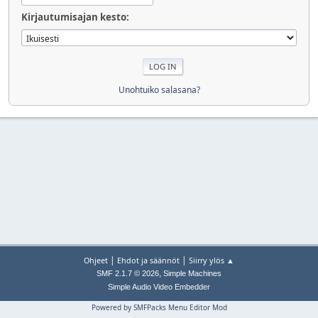
Kirjautumisajan kesto:
Unohtuiko salasana?
|
|
Ohjeet
Ehdot ja säännöt
Siirry ylös ▲
,
SMF 2.1.7 © 2026
Simple Machines
Simple Audio Video Embedder
Powered by SMFPacks Menu Editor Mod