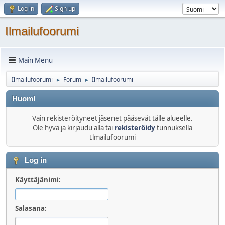
Log in
Sign up
Ilmailufoorumi
Main Menu
Ilmailufoorumi
Forum
Ilmailufoorumi
►
►
Huom!
Vain rekisteröityneet jäsenet pääsevät tälle alueelle.
Ole hyvä ja kirjaudu alla tai
rekisteröidy
tunnuksella
Ilmailufoorumi
Log in
Käyttäjänimi:
Salasana: