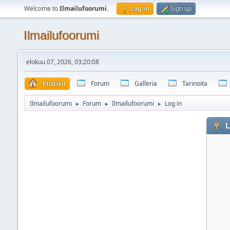
Welcome to
Ilmailufoorumi
.
Log in
Sign up
Ilmailufoorumi
elokuu 07, 2026, 03:20:08
Etusivu
Forum
Galleria
Tarinoita
Ilmailufoorumi
Forum
Ilmailufoorumi
Log in
►
►
►
L