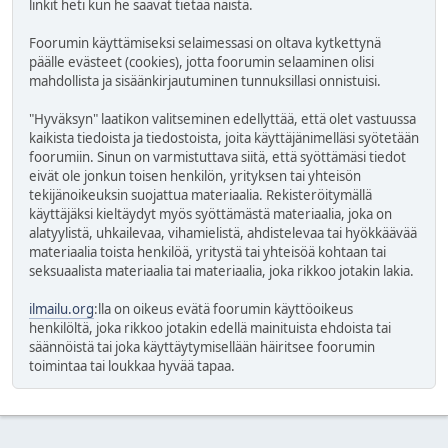
linkit heti kun he saavat tietää näistä.
Foorumin käyttämiseksi selaimessasi on oltava kytkettynä
päälle evästeet (cookies), jotta foorumin selaaminen olisi
mahdollista ja sisäänkirjautuminen tunnuksillasi onnistuisi.
"Hyväksyn" laatikon valitseminen edellyttää, että olet vastuussa
kaikista tiedoista ja tiedostoista, joita käyttäjänimelläsi syötetään
foorumiin. Sinun on varmistuttava siitä, että syöttämäsi tiedot
eivät ole jonkun toisen henkilön, yrityksen tai yhteisön
tekijänoikeuksin suojattua materiaalia. Rekisteröitymällä
käyttäjäksi kieltäydyt myös syöttämästä materiaalia, joka on
alatyylistä, uhkailevaa, vihamielistä, ahdistelevaa tai hyökkäävää
materiaalia toista henkilöä, yritystä tai yhteisöä kohtaan tai
seksuaalista materiaalia tai materiaalia, joka rikkoo jotakin lakia.
ilmailu.org
:lla on oikeus evätä foorumin käyttöoikeus
henkilöltä, joka rikkoo jotakin edellä mainituista ehdoista tai
säännöistä tai joka käyttäytymisellään häiritsee foorumin
toimintaa tai loukkaa hyvää tapaa.