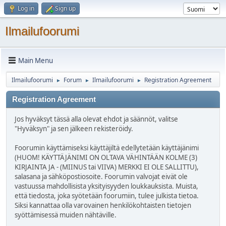
Log in
Sign up
Ilmailufoorumi
Main Menu
Ilmailufoorumi
Forum
Ilmailufoorumi
Registration Agreement
►
►
►
Registration Agreement
Jos hyväksyt tässä alla olevat ehdot ja säännöt, valitse
"Hyväksyn" ja sen jälkeen rekisteröidy.
Foorumin käyttämiseksi käyttäjiltä edellytetään käyttäjänimi
(HUOM! KÄYTTÄJÄNIMI ON OLTAVA VÄHINTÄÄN KOLME (3)
KIRJAINTA JA - (MIINUS tai VIIVA) MERKKI EI OLE SALLITTU),
salasana ja sähköpostiosoite. Foorumin valvojat eivät ole
vastuussa mahdollisista yksityisyyden loukkauksista. Muista,
että tiedosta, joka syötetään foorumiin, tulee julkista tietoa.
Siksi kannattaa olla varovainen henkilökohtaisten tietojen
syöttämisessä muiden nähtäville.