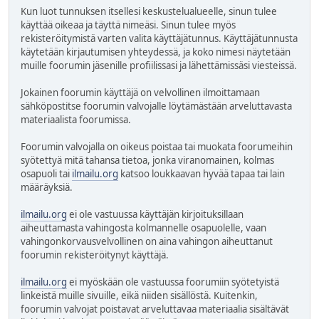
Kun luot tunnuksen itsellesi keskustelualueelle, sinun tulee
käyttää oikeaa ja täyttä nimeäsi. Sinun tulee myös
rekisteröitymistä varten valita käyttäjätunnus. Käyttäjätunnusta
käytetään kirjautumisen yhteydessä, ja koko nimesi näytetään
muille foorumin jäsenille profiilissasi ja lähettämissäsi viesteissä.
Jokainen foorumin käyttäjä on velvollinen ilmoittamaan
sähköpostitse foorumin valvojalle löytämästään arveluttavasta
materiaalista foorumissa.
Foorumin valvojalla on oikeus poistaa tai muokata foorumeihin
syötettyä mitä tahansa tietoa, jonka viranomainen, kolmas
osapuoli tai
ilmailu.org
katsoo loukkaavan hyvää tapaa tai lain
määräyksiä.
ilmailu.org
ei ole vastuussa käyttäjän kirjoituksillaan
aiheuttamasta vahingosta kolmannelle osapuolelle, vaan
vahingonkorvausvelvollinen on aina vahingon aiheuttanut
foorumin rekisteröitynyt käyttäjä.
ilmailu.org
ei myöskään ole vastuussa foorumiin syötetyistä
linkeistä muille sivuille, eikä niiden sisällöstä. Kuitenkin,
foorumin valvojat poistavat arveluttavaa materiaalia sisältävät