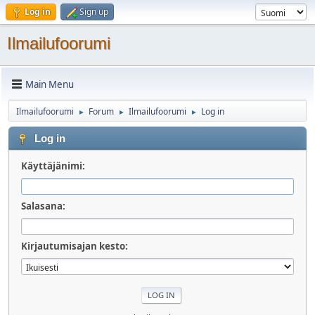
Log in
Sign up
Ilmailufoorumi
Main Menu
Ilmailufoorumi
Forum
Ilmailufoorumi
Log in
►
►
►
Log in
Käyttäjänimi:
Salasana:
Kirjautumisajan kesto: