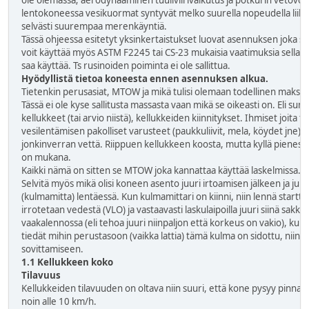
ole olemassa; aerodynaaminen tuuliviirivaikutus ja potkurin vetovo
lentokoneessa vesikuormat syntyvät melko suurella nopeudella liiku
selvästi suurempaa merenkäyntiä.
Tässä ohjeessa esitetyt yksinkertaistukset luovat asennuksen joka su
voit käyttää myös ASTM F2245 tai CS-23 mukaisia vaatimuksia sellaisen
saa käyttää. Ts rusinoiden poiminta ei ole sallittua.
Hyödyllistä tietoa koneesta ennen asennuksen alkua.
Tietenkin perusasiat, MTOW ja mikä tulisi olemaan todellinen maksim
Tässä ei ole kyse sallitusta massasta vaan mikä se oikeasti on. Eli 
kellukkeet (tai arvio niistä), kellukkeiden kiinnitykset. Ihmiset joita
vesilentämisen pakolliset varusteet (paukkuliivit, mela, köydet jne). J
jonkinverran vettä. Riippuen kellukkeen koosta, mutta kyllä pienessä
on mukana.
Kaikki nämä on sitten se MTOW joka kannattaa käyttää laskelmissa.
Selvitä myös mikä olisi koneen asento juuri irtoamisen jälkeen ja juu
(kulmamitta) lentäessä. Kun kulmamittari on kiinni, niin lennä starttila
irrotetaan vedestä (V
LO
) ja vastaavasti laskulaipoilla juuri siinä sa
vaakalennossa (eli tehoa juuri niinpaljon että korkeus on vakio), ku
tiedät mihin perustasoon (vaikka lattia) tämä kulma on sidottu, niin s
sovittamiseen.
1.1 Kellukkeen koko
Tilavuus
Kellukkeiden tilavuuden on oltava niin suuri, että kone pysyy pinnal
noin alle 10 km/h.