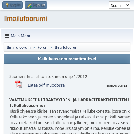
Log in
Sign up
Ilmailufoorumi
Main Menu
Ilmailufoorumi
Forum
Ilmailufoorumi
►
►
Kellukeasennusvaatimukset
Suomen Ilmailuliiton tekninen ohje 1/2012
Lataa pdf muodossa
Teksti: Aki Suokas
VAATIMUKSET ULTRAKEVYIDEN- JA HARRASTERAKENTEISTEN L
1. Kellukeasennus
Tässä ohjeessa käsitellään tavanomaista kellukekonetta, jossa on kaks
Kellukekoneen ja veneen ongelmat ja ratkaisut ovat pitkälti samanla
pitää oieta kohtuullisen kallistuman jälkeen, molempien pitää selvit
rikkoutumatta. Mitoissa, nopeuksissa ym on eroa. Kellukekoneella on 