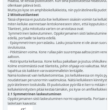
maassa, se kestää pudotuksen. Kun siinä pudotuksessa hidastuvuus on v
ollenkaan pätevä testi.
Mutta jos kyse on amphibiokellukkeista, niin pyörätelineellä pudotu
2 Mitoitustilanteet
Tässä ohjeessa ei puututa itse kellukkeen sisäisiin voimiin tai kellukke
miten kelluke asennetaan lentokoneeseen siten, että lopputulos on t
Tilanteet, joita mitoitusta varten on arvioitava ovat:
Symmetrinen laskeutuminen. Oppikirjamainen siisti laskeutuminen n
edellä, portaalle tai kanta edellä.
- Epäsymmetrinen porraslasku. Lasku jossa kone ei ole aivan suoras
sivuluisussa.
- Pitkittäinen voima. Kone rullaa päin suurempaa aaltoa (esim venee
aaltoon.
- Ristiriipunta kelluessa. Kone kelluu paikallaan ja joutuu ohikulkev
Kolme ensimmäistä ovat tilanteita, joihin ohjaaja voi vaikuttaa. Mutta
tapahtua siis kaikkein varovaisimmallekin lentäjälle.
Nämä koskevat vain kelluketoimintaa. Jos kellukkeessa on myös pyörä
noudatetaan perusnormin vaatimuksia. Näitä kellukkeen kiinnitystä k
pyörätelineen tosituksilla. Eli pudotuskoe pyörillä ei kerro mitään mi
kellukekiinnitysten pitää kestää tämäkin, jos kyse on amfikellukkeist
2.1 Symmetrinen laskeutuminen
Oppikirjamainen siisti laskeutuminen normi vajoamisella. Portaan ed
lasketaan kaavasta: