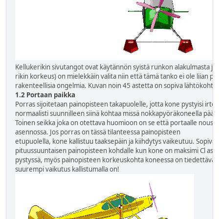
Kellukerikin sivutangot ovat käytännön syistä runkon alakulmasta jo
rikin korkeus) on mielekkäin valita niin että tämä tanko ei ole liian py
rakenteellisia ongelmia. Kuvan noin 45 astetta on sopiva lähtökohta.
1.2 Portaan paikka
Porras sijoitetaan painopisteen takapuolelle, jotta kone pystyisi irt
normaalisti suunnilleen siinä kohtaa missä nokkapyöräkoneella päätel
Toinen seikka joka on otettava huomioon on se että portaalle noust
asennossa. Jos porras on tässä tilanteessa painopisteen
etupuolella, kone kallistuu taaksepäin ja kiihdytys vaikeutuu. Sopiva 
pituussuuntaisen painopisteen kohdalle kun kone on maksimi C
l
ase
pystyssä, myös painopisteen korkeuskohta koneessa on tiedettävä.
suurempi vaikutus kallistumalla on!