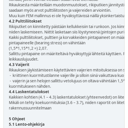
Rikauksesta määritellään muodonmuutokset, rikiputkien jännitystila 
saadaan myös arvot pulttiliitosten ja vaijereiden arviointiin.
Muu kuin FEM mallinnus ei ole hyväksyttävissä näillä yksinkertaistuksi
4.2 Pulttiliitokset
Rikiputket on kiinnitetty päistään kellukkeisiin tai runkoon. Jos kiinnit
niiden laskemiseen. Niittit lasketaan siis löystyneenä (pintojen purist
Kaikki pulttiliitokset, pulttien ja korvakkeiden pintapaineet on mää
pintapaineelle (bearing stress) on vähintään
(1,5*1,15*1,2 =) 2,07.
Sallittu pintapaine on määriteltävä hyväksyttyjä lähteitä käyttäen. Pul
leikkauslujuudet.
4.3 Vaijerit
Rikauksen jäykistämiseen käytettävien vaijerien mitoituksessa on sel
- kriittinen kuormitustilanne vaijerille ja silloin siinä vaikuttava kuor
- vaijerin ja sen helojen sallittu vetolujuus on oltava vähintään 1,5
kuormitukseen nähden.
4.4 Laskentatulokset
Kaikkien kohtien (4.1 – 4.3) laskentatulokset (yhteenvedot) on liit
Mikäli on tehty koekuormituksia (3.6 – 3.7), niiden raportit on liit
rakennussuunnitelmaan
5 Ohjeet
5.1 Lento-ohjekirja