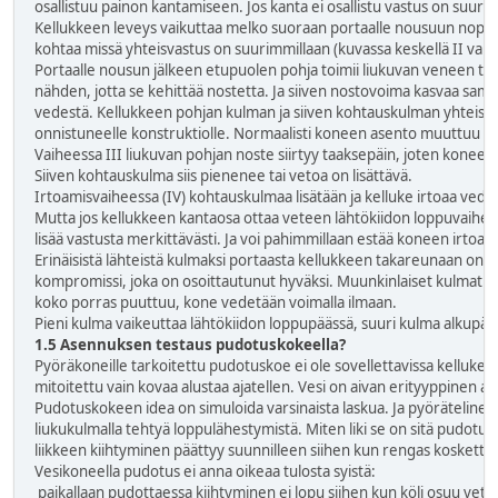
osallistuu painon kantamiseen. Jos kanta ei osallistu vastus on suuri 
Kellukkeen leveys vaikuttaa melko suoraan portaalle nousuun nope
kohtaa missä yhteisvastus on suurimmillaan (kuvassa keskellä II vaihe
Portaalle nousun jälkeen etupuolen pohja toimii liukuvan veneen tav
nähden, jotta se kehittää nostetta. Ja siiven nostovoima kasvaa sam
vedestä. Kellukkeen pohjan kulman ja siiven kohtauskulman yhteispel
onnistuneelle konstruktiolle. Normaalisti koneen asento muuttuu ko
Vaiheessa III liukuvan pohjan noste siirtyy taaksepäin, joten koneen
Siiven kohtauskulma siis pienenee tai vetoa on lisättävä.
Irtoamisvaiheessa (IV) kohtauskulmaa lisätään ja kelluke irtoaa vede
Mutta jos kellukkeen kantaosa ottaa veteen lähtökiidon loppuvaihee
lisää vastusta merkittävästi. Ja voi pahimmillaan estää koneen irtoam
Erinäisistä lähteistä kulmaksi portaasta kellukkeen takareunaan on s
kompromissi, joka on osoittautunut hyväksi. Muunkinlaiset kulmat to
koko porras puuttuu, kone vedetään voimalla ilmaan.
Pieni kulma vaikeuttaa lähtökiidon loppupäässä, suuri kulma alkupää
1.5 Asennuksen testaus pudotuskokeella?
Pyöräkoneille tarkoitettu pudotuskoe ei ole sovellettavissa kelluk
mitoitettu vain kovaa alustaa ajatellen. Vesi on aivan erityyppinen al
Pudotuskokeen idea on simuloida varsinaista laskua. Ja pyörätelineell
liukukulmalla tehtyä loppulähestymistä. Miten liki se on sitä pudotu
liikkeen kiihtyminen päättyy suunnilleen siihen kun rengas kosketta
Vesikoneella pudotus ei anna oikeaa tulosta syistä:
paikallaan pudottaessa kiihtyminen ei lopu siihen kun köli osuu vete