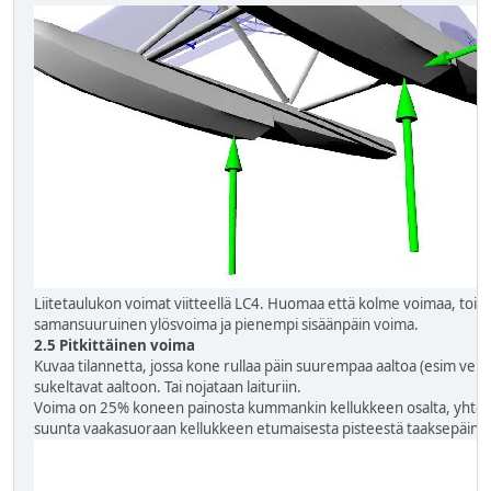
Liitetaulukon voimat viitteellä LC4. Huomaa että kolme voimaa, toise
samansuuruinen ylösvoima ja pienempi sisäänpäin voima.
2.5 Pitkittäinen voima
Kuvaa tilannetta, jossa kone rullaa päin suurempaa aaltoa (esim ven
sukeltavat aaltoon. Tai nojataan laituriin.
Voima on 25% koneen painosta kummankin kellukkeen osalta, yhteen
suunta vaakasuoraan kellukkeen etumaisesta pisteestä taaksepäin. V