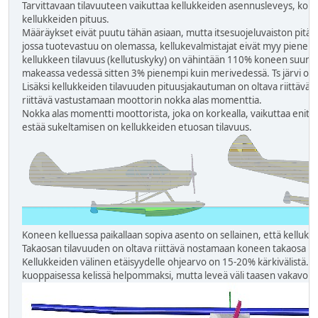
Tarvittavaan tilavuuteen vaikuttaa kellukkeiden asennusleveys, kok
kellukkeiden pituus.
Määräykset eivät puutu tähän asiaan, mutta itsesuojeluvaiston pitäisi 
jossa tuotevastuu on olemassa, kellukevalmistajat eivät myy pienempä
kellukkeen tilavuus (kellutuskyky) on vähintään 110% koneen suuri
makeassa vedessä sitten 3% pienempi kuin merivedessä. Ts järvi on k
Lisäksi kellukkeiden tilavuuden pituusjakautuman on oltava riittävä, 
riittävä vastustamaan moottorin nokka alas momenttia.
Nokka alas momentti moottorista, joka on korkealla, vaikuttaa enite
estää sukeltamisen on kellukkeiden etuosan tilavuus.
Koneen kelluessa paikallaan sopiva asento on sellainen, että kellu
Takaosan tilavuuden on oltava riittävä nostamaan koneen takaosa m
Kellukkeiden välinen etäisyydelle ohjearvo on 15-20% kärkivälistä. 
kuoppaisessa kelissä helpommaksi, mutta leveä väli taasen vakavoitt