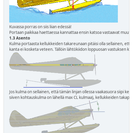
Kuvassa porras on siis liian edessä!
Portaan paikkaa haettaessa kannattaa ensin katsoa vastaavat muut 
1.3 Asento
Kulma portaasta kellukkeiden takareunaan pitäisi olla sellainen, et
kanta ei kosketa veteen. Tällöin lähtökiidon loppuosan vastuksen ka
Jos kulma on sellainen, että tämän linjan ollessa vaakasuora siipi keh
siiven kohtauskulma on lähellä max C
L
kulmaa), kellukkeiden takapä