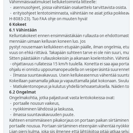
Vähimmäisvaatimukset kelluketoiminta liitteelle:
- asennusohjeet, joissa vähintään osaluettelo tarvittavista osista.
- erityisohjeet lentotoiminnasta, vähintään ne asiat jotka poikkeavat
H-8083-23). Tuo FAA ohje on muuten hyvä!
6 Kokeet
6.1 Vähintään
Kelluntakokeet ennen ensimmäistäkään rullausta on ehdottomasti hy
mennään uimaan kelluvan koneen luo. Jos
pystyt nousemaan kellukkeen etupään päälle, ilman ongelmia, etupä
vuus on ehkä riittävä. Takapään suhteen tarve ei ole niin suuri, mutt
Sitten päästääkin rullauskokeisiin ja aikanaan koelentoihin. Vähintään
- ohjattavuus rullatessa 15 km/h tuulella. Konetta ei saa ajaa portaal
ohjailu ei onnistu uppoumanopeudella on vesiperäsintä suurennett
- Ilmassa suuntavakavuus. Usein kellukeasennus vähentää suuntavaka
Kokeillaan painamalla jalkaa ja vapauttamalla jalat kokonaan. Sivuluis
- Matkalentonopeus ja kulutus yhdellä tehoasetuksella. Näiden tode
6.2 Ongelmat
Ongelmakohtia, jotka paljastuvat vasta lentokokeissa ovat:
- portaalle nousun vaikeus,
- nyökkiminen lähdössä ja laskussa,
- ilmassa suuntavakavuuden puute.
Kahteen ensimmäiseen pikakorjaus on portaan paikan siirtäminen. P
portaalle nousua. Portaan siirtäminen eteenpäin vähentää nyökkimis
Liian pieni kulma, joka siis ilmenee että lähtökiitoa pitää jatkaa selvä