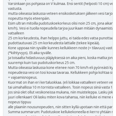
Varsinkaan jos pohjassa on V kulmaa. Ensi sentit (helposti 10 cm) ves
vastusta.
mutta oikeassa laskussa veteen ensikosketuksen jälkeen vesi tarjoaa
nopeutta myös eteenpäin.
Esim ultran mitoilla pudotuskoekorkeus olisi noin 25 cm, jona aikana
km/h). Vesi ei tuolla nopeudella tarjoa juurikaan mitään dynaamista v
vatsalleen
25 cm korkeudesta, ihan helppo juttu, ei taida edes vatsa punottaa se
pudottautuvasi 25 cm korkeudesta lattialle (tekee kipeää).
Kone uppoaa niin syvälle kunnes kellukkeen noste (= tilavuus) vasta
(*kiihtyvyys). Eli aika syvälle.
Ja toisaalta hidastuvuus pläjäyksessä on aika pieni, koska matka jona
suurempi kuin tuo pudotuskorkeus 25 cm.
Mutta oikeassa laskussa kone etenee noin 70 km/h eli pyöreästi kym
nopeudessa vesi on tosi kovaa tavaraa. Kellukkeen pohja kohtaa sii
+ vajoamisnopeus.
Kuormat on ihan eri kertaluokkaa. (eli loikkaa vatsalleen veteen ven
tai uimahallissa 10 m tornista vatsalleen. Tosin nopeus siinä vasta 14
Jos sinä olet ollut vesikoneissa mukana, niin muisteleppa. Lasku joka 
juuri ollenkaan! Oli lasku miten kova tahansa, niin kelluke ei mene e
nopeus tippuu
alle plaaniin nousunopeuden, niin sitten kyllä upotaan niin että parr
Summa summarum: Pudotuskoe kellukekoneella ei kerro yhtään mitä