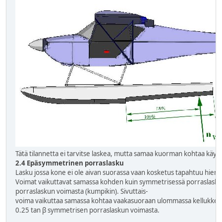
Tätä tilannetta ei tarvitse laskea, mutta samaa kuorman kohtaa käytet
2.4 Epäsymmetrinen porraslasku
Lasku jossa kone ei ole aivan suorassa vaan kosketus tapahtuu hienoi
Voimat vaikuttavat samassa kohden kuin symmetrisessä porraslask
porraslaskun voimasta (kumpikin). Sivuttais-
voima vaikuttaa samassa kohtaa vaakasuoraan ulommassa kellukkee
0.25 tan β symmetrisen porraslaskun voimasta.