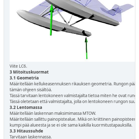
Viite LC6.
3 Mitoituskuormat
3.1 Geometria
Määritellään kellukeasennuksen rikauksen geometria. Rungon pään ki
tämän ohjeen sisältöä.
Tässä tarvitaan lentokoneen valmistajalta tietoa miten he ovat rung
Tässä oletetaan että valmistajalta, jolla on lentokoneen rungon suunn
3.2 Lentomassa
Määritellään laskennan maksimimassa MTOW.
Määritellään sallittu painopistealue. Mikä on kriittinen painopisteen
kumpi pää alueesta ja se ei ole sama kaikilla kuormitustapauksilla.
3.3 Hitaussuhde
Tarvitaan laskennassa.