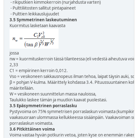
- rikiputkien kimmokerroin (nurjahdusta varten)
- Pulttiliitosten sallitut pintapaineet
- Pulttien leikkauslujuudet
3.5 Symmetrinen laskeutuminen
Kuormitus lasketaan kaavasta
jossa
nw = kuormituskerroin tässä tilanteessa (eli vedestä aiheutuva voim
2,33
C1 = empiirinen kerroin 0,012.
V
so
= vesikoneen sakkausnopeus ilman tehoa, laipat täysin auki, sol
β
= pohjan V-kulma. Määrittely kohdassa 3.4. Pituussuuntainen kohta
määritellään.
W = vesikoneen suunnittelun massa nauloissa,
Taulukko laskee tämän ja muutkin kaavat puolestasi.
3.5 Epäsymmetrinen porraslasku
Pystyvoima on 75% symmetrisen porraslaskun voimasta (kumpikin). 
vaakasuoraan ulommassa kellukkeessa sisäänpäin. Vaakavoiman suu
porraslaskun voimasta.
3.6 Pitkittäinen voima
Voima vastaa hyvän potkurin vetoa, joten kyse on enemmän rakent