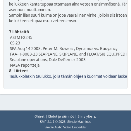
kellukkeen kanta tuppaa ottamaan aina veteen ensimmäisenä. Tähän 
asennon muuttaminen.
Samoin liian suuri kulma on jopa vaarallinen virhe. jolloin siis irtoa
kellukkeen etupää osuu veteen ensin.
7 Lähteitä
ASTM F2245
CS-23
SPA Aug 14 2008, Peter M. Bowers , Dynamics vs. Buoyancy
FAA-H-8083-23 SEAPLANE, SKIPLANE, and FLOAT/SKI EQUIPPED 
Seaplane operations, Dale DeRemer 2003
NASA raportteja
8. Liitteet
Taulukkolaskin taulukko, jolla tämän ohjeen kuormat voidaan laskea.
|
|
Ohjeet
Ehdot ja säännöt
Siirry ylös ▲
,
SMF 2.1.7 © 2026
Simple Machines
Simple Audio Video Embedder