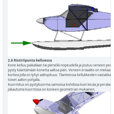
2.6 Ristiriipunta kelluessa
Kone kelluu paikallaan tai pienellä nopeudella ja joutuu veneen peräaal
pysty kääntämään konetta aaltoa päin. Veneen eräaalto on mekaanises
korkea jolla on lyhyt aaltopituus. Tilanteessa kellukkeiden vastakkaiset
toiset aallon pohjalla.
Kuormitus on pystykuorma samoissa kohdissa kuin keula ja perälas
Jakautuma kuormissa on koneen geometrian mukainen.