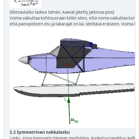
(liitetaulukko laskee tämän, kaavat jätetty jatkossa pois)
Voima vaikuttaa kohtisuoraan köliin siten, että voima vaikuttaa kon
että painopisteen etu ja takarajat on kä- siteltävä erikseen. Voima lask
2.2 Symmetrinen nokkalasku
Lasku, jossa loppuveto hieman myöhästyy, kosketus tapahtuu kelluk