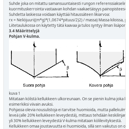
Suhde joka on mitattu samansuuntaisesti rungon referenssiakselin 
kuormituskerrointa vastaavan kohdan vaakaetäisyys painopisteeseen
Suhdetta laskiessa voidaan käyttää hitaussäteen likiarvoa:
rx = Neliöjuuri((m*g)*(1,0674*pituus/2)
2
) / massa) Massa kiloissa, p
Liitetaulukossa on käytetty tätä kaavaa ja tulos syntyy ilman lisäponn
3.4 Määrittelyjä
Pohjan V-kulma.
kuva 1
Mitataan kölistä kellukkeen ulkoreunaan. On se pienin kulma joka ku
esimerkiksi viivain avuksi.
Pohjassa olevia nousulistoja ei tarvitse huomioida, mutta pallekulman
leveä (alle 20% kellukkeen leveydestä), mittaus tehdään keskilinjan ja 
yli 30% kellukkeen leveydestä V-kulma mitataan kölilevityksestä.
Kellukkeen omaa joustavuutta ei huomioida, sillä sen vaikutus on 