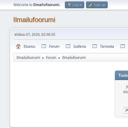
Welcome to
Ilmailufoorumi
.
Log in
Sign up
Ilmailufoorumi
elokuu 07, 2026, 02:36:20
Etusivu
Forum
Galleria
Tarinoita
Ilmailufoorumi
Forum
Ilmailufoorumi
►
►
Tode
J
Alo