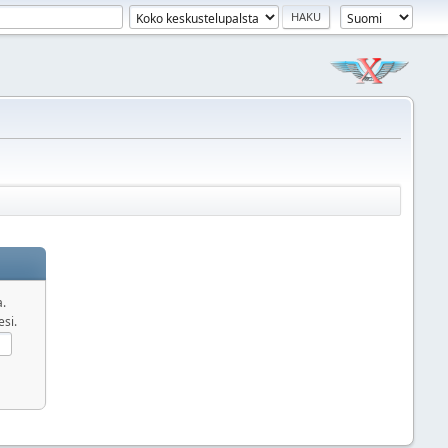
a.
esi.