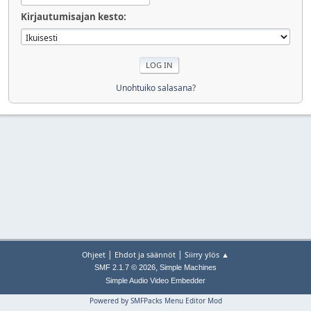
Kirjautumisajan kesto:
Unohtuiko salasana?
|
|
Ohjeet
Ehdot ja säännöt
Siirry ylös ▲
,
SMF 2.1.7 © 2026
Simple Machines
Simple Audio Video Embedder
Powered by SMFPacks Menu Editor Mod