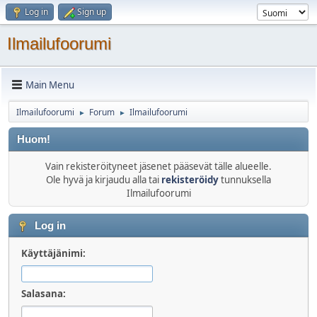
Log in
Sign up
Ilmailufoorumi
Main Menu
Ilmailufoorumi
Forum
Ilmailufoorumi
►
►
Huom!
Vain rekisteröityneet jäsenet pääsevät tälle alueelle.
Ole hyvä ja kirjaudu alla tai
rekisteröidy
tunnuksella
Ilmailufoorumi
Log in
Käyttäjänimi:
Salasana: