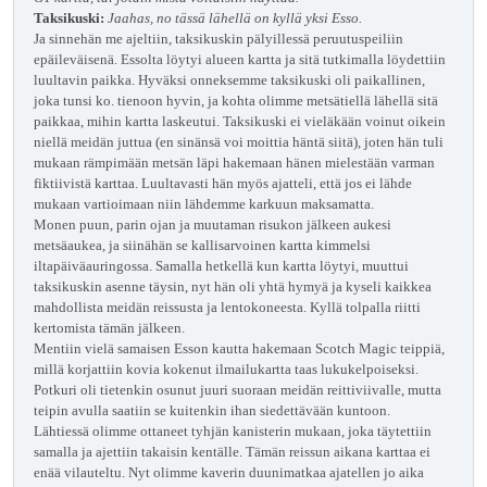
Taksikuski:
Jaahas, no tässä lähellä on kyllä yksi Esso.
Ja sinnehän me ajeltiin, taksikuskin pälyillessä peruutuspeiliin
epäileväisenä. Essolta löytyi alueen kartta ja sitä tutkimalla löydettiin
luultavin paikka. Hyväksi onneksemme taksikuski oli paikallinen,
joka tunsi ko. tienoon hyvin, ja kohta olimme metsätiellä lähellä sitä
paikkaa, mihin kartta laskeutui. Taksikuski ei vieläkään voinut oikein
niellä meidän juttua (en sinänsä voi moittia häntä siitä), joten hän tuli
mukaan rämpimään metsän läpi hakemaan hänen mielestään varman
fiktiivistä karttaa. Luultavasti hän myös ajatteli, että jos ei lähde
mukaan vartioimaan niin lähdemme karkuun maksamatta.
Monen puun, parin ojan ja muutaman risukon jälkeen aukesi
metsäaukea, ja siinähän se kallisarvoinen kartta kimmelsi
iltapäiväauringossa. Samalla hetkellä kun kartta löytyi, muuttui
taksikuskin asenne täysin, nyt hän oli yhtä hymyä ja kyseli kaikkea
mahdollista meidän reissusta ja lentokoneesta. Kyllä tolpalla riitti
kertomista tämän jälkeen.
Mentiin vielä samaisen Esson kautta hakemaan Scotch Magic teippiä,
millä korjattiin kovia kokenut ilmailukartta taas lukukelpoiseksi.
Potkuri oli tietenkin osunut juuri suoraan meidän reittiviivalle, mutta
teipin avulla saatiin se kuitenkin ihan siedettävään kuntoon.
Lähtiessä olimme ottaneet tyhjän kanisterin mukaan, joka täytettiin
samalla ja ajettiin takaisin kentälle. Tämän reissun aikana karttaa ei
enää vilauteltu. Nyt olimme kaverin duunimatkaa ajatellen jo aika