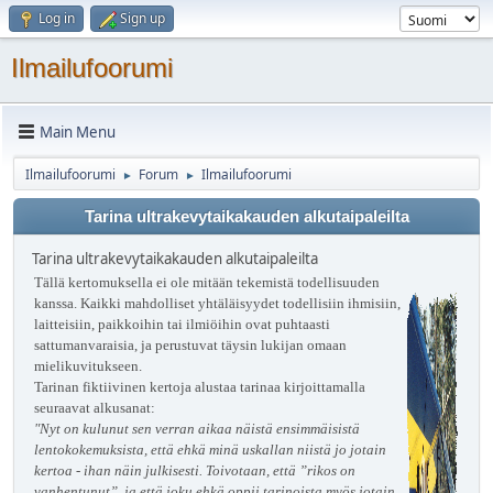
Log in
Sign up
Ilmailufoorumi
Main Menu
Ilmailufoorumi
Forum
Ilmailufoorumi
►
►
Tarina ultrakevytaikakauden alkutaipaleilta
Tarina ultrakevytaikakauden alkutaipaleilta
Tällä kertomuksella ei ole mitään tekemistä todellisuuden
kanssa. Kaikki mahdolliset yhtäläisyydet todellisiin ihmisiin,
laitteisiin, paikkoihin tai ilmiöihin ovat puhtaasti
sattumanvaraisia, ja perustuvat täysin lukijan omaan
mielikuvitukseen.
Tarinan fiktiivinen kertoja alustaa tarinaa kirjoittamalla
seuraavat alkusanat:
"Nyt on kulunut sen verran aikaa näistä ensimmäisistä
lentokokemuksista, että ehkä minä uskallan niistä jo jotain
kertoa - ihan näin julkisesti. Toivotaan, että ”rikos on
vanhentunut”, ja että joku ehkä oppii tarinoista myös jotain.