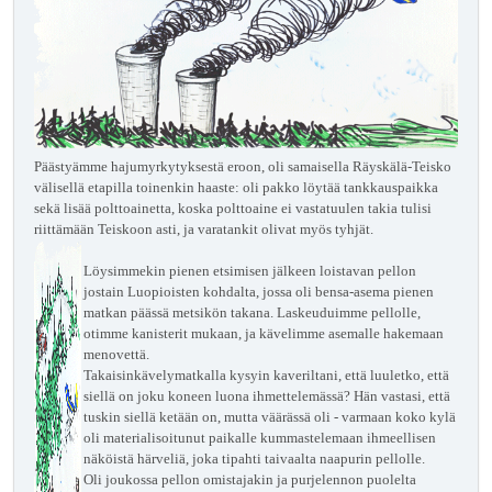
Päästyämme hajumyrkytyksestä eroon, oli samaisella Räyskälä-Teisko
välisellä etapilla toinenkin haaste: oli pakko löytää tankkauspaikka
sekä lisää polttoainetta, koska polttoaine ei vastatuulen takia tulisi
riittämään Teiskoon asti, ja varatankit olivat myös tyhjät.
Löysimmekin pienen etsimisen jälkeen loistavan pellon
jostain Luopioisten kohdalta, jossa oli bensa-asema pienen
matkan päässä metsikön takana. Laskeuduimme pellolle,
otimme kanisterit mukaan, ja kävelimme asemalle hakemaan
menovettä.
Takaisinkävelymatkalla kysyin kaveriltani, että luuletko, että
siellä on joku koneen luona ihmettelemässä? Hän vastasi, että
tuskin siellä ketään on, mutta väärässä oli - varmaan koko kylä
oli materialisoitunut paikalle kummastelemaan ihmeellisen
näköistä härveliä, joka tipahti taivaalta naapurin pellolle.
Oli joukossa pellon omistajakin ja purjelennon puolelta