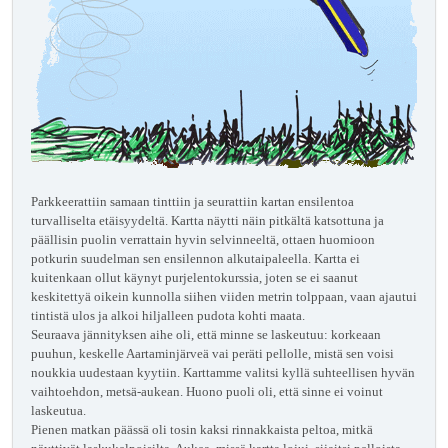
Parkkeerattiin samaan tinttiin ja seurattiin kartan ensilentoa
turvalliselta etäisyydeltä. Kartta näytti näin pitkältä katsottuna ja
päällisin puolin verrattain hyvin selvinneeltä, ottaen huomioon
potkurin suudelman sen ensilennon alkutaipaleella. Kartta ei
kuitenkaan ollut käynyt purjelentokurssia, joten se ei saanut
keskitettyä oikein kunnolla siihen viiden metrin tolppaan, vaan ajautui
tintistä ulos ja alkoi hiljalleen pudota kohti maata.
Seuraava jännityksen aihe oli, että minne se laskeutuu: korkeaan
puuhun, keskelle Aartaminjärveä vai peräti pellolle, mistä sen voisi
noukkia uudestaan kyytiin. Karttamme valitsi kyllä suhteellisen hyvän
vaihtoehdon, metsä-aukean. Huono puoli oli, että sinne ei voinut
laskeutua.
Pienen matkan päässä oli tosin kaksi rinnakkaista peltoa, mitkä