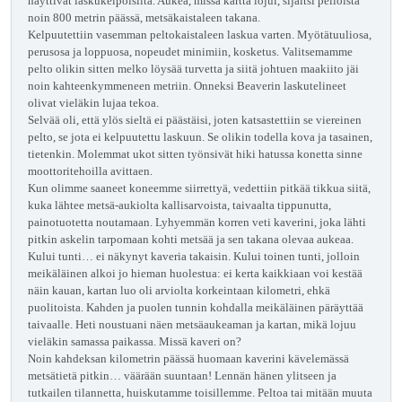
näyttivät laskukelpoisilta. Aukea, missä kartta lojui, sijaitsi pelloista
noin 800 metrin päässä, metsäkaistaleen takana.
Kelpuutettiin vasemman peltokaistaleen laskua varten. Myötätuuliosa,
perusosa ja loppuosa, nopeudet minimiin, kosketus. Valitsemamme
pelto olikin sitten melko löysää turvetta ja siitä johtuen maakiito jäi
noin kahteenkymmeneen metriin. Onneksi Beaverin laskutelineet
olivat vieläkin lujaa tekoa.
Selvää oli, että ylös sieltä ei päästäisi, joten katsastettiin se viereinen
pelto, se jota ei kelpuutettu laskuun. Se olikin todella kova ja tasainen,
tietenkin. Molemmat ukot sitten työnsivät hiki hatussa konetta sinne
moottoritehoilla avittaen.
Kun olimme saaneet koneemme siirrettyä, vedettiin pitkää tikkua siitä,
kuka lähtee metsä-aukiolta kallisarvoista, taivaalta tippunutta,
painotuotetta noutamaan. Lyhyemmän korren veti kaverini, joka lähti
pitkin askelin tarpomaan kohti metsää ja sen takana olevaa aukeaa.
Kului tunti… ei näkynyt kaveria takaisin. Kului toinen tunti, jolloin
meikäläinen alkoi jo hieman huolestua: ei kerta kaikkiaan voi kestää
näin kauan, kartan luo oli arviolta korkeintaan kilometri, ehkä
puolitoista. Kahden ja puolen tunnin kohdalla meikäläinen päräyttää
taivaalle. Heti noustuani näen metsäaukeaman ja kartan, mikä lojuu
vieläkin samassa paikassa. Missä kaveri on?
Noin kahdeksan kilometrin päässä huomaan kaverini kävelemässä
metsätietä pitkin… väärään suuntaan! Lennän hänen ylitseen ja
tutkailen tilannetta, huiskutamme toisillemme. Peltoa tai mitään muuta