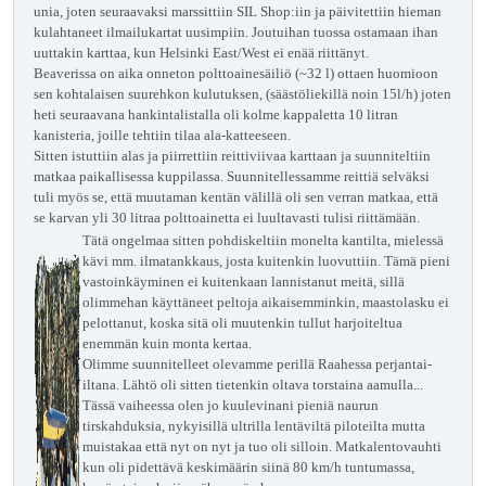
unia, joten seuraavaksi marssittiin SIL Shop:iin ja päivitettiin hieman
kulahtaneet ilmailukartat uusimpiin. Joutuihan tuossa ostamaan ihan
uuttakin karttaa, kun Helsinki East/West ei enää riittänyt.
Beaverissa on aika onneton polttoainesäiliö (~32 l) ottaen huomioon
sen kohtalaisen suurehkon kulutuksen, (säästöliekillä noin 15l/h) joten
heti seuraavana hankintalistalla oli kolme kappaletta 10 litran
kanisteria, joille tehtiin tilaa ala-katteeseen.
Sitten istuttiin alas ja piirrettiin reittiviivaa karttaan ja suunniteltiin
matkaa paikallisessa kuppilassa.
Suunnitellessamme reittiä selväksi
tuli myös se,
että muutaman kentän välillä oli sen verran matkaa, että
se karvan yli 30 litraa polttoainetta ei luultavasti
tulisi riittämään.
Tätä ongelmaa sitten pohdiskeltiin monelta kantilta, mielessä
kävi mm. ilmatankkaus, josta kuitenkin luovuttiin. Tämä pieni
vastoinkäyminen ei kuitenkaan
lannistanut meitä, sillä
olimmehan käyttäneet peltoja aikaisemminkin, maastolasku ei
pelottanut, koska sitä oli muutenkin tullut harjoiteltua
enemmän kuin monta kertaa.
Olimme suunnitelleet olevamme perillä Raahessa perjantai-
iltana. Lähtö oli sitten tietenkin oltava torstaina
aamulla...
Tässä vaiheessa olen jo kuulevinani pieniä naurun
tirskahduksia, nykyisillä ultrilla lentäviltä piloteilta mutta
muistakaa että nyt on nyt ja tuo oli silloin. Matkalentovauhti
kun oli pidettävä keskimäärin siinä 80 km/h tuntumassa,