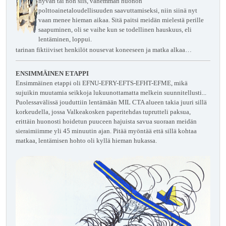
hyvän tai noh siis, vähemmän huonon
polttoainetaloudellisuuden saavuttamiseksi, niin siinä nyt
vaan menee hieman aikaa. Sitä paitsi meidän mielestä perille
saapuminen, oli se vaihe kun se todellinen hauskuus, eli
lentäminen, loppui.
tarinan fiktiiviset henkilöt nousevat koneeseen ja matka alkaa…
ENSIMMÄINEN ETAPPI
Ensimmäinen etappi oli EFNU-EFRY-EFTS-EFHT-EFME, mikä
sujuikin muutamia seikkoja lukuunottamatta melkein suunnitellusti...
Puolessavälissä jouduttiin lentämään MIL CTA alueen takia juuri sillä
korkeudella, jossa Valkeakosken paperitehdas tuprutteli paksua,
erittäin huonosti hoidetun puuceen hajuista savua suoraan meidän
sieraimiimme yli 45 minuutin ajan. Pitää myöntää että sillä kohtaa
matkaa, lentämisen hohto oli kyllä hieman hukassa.