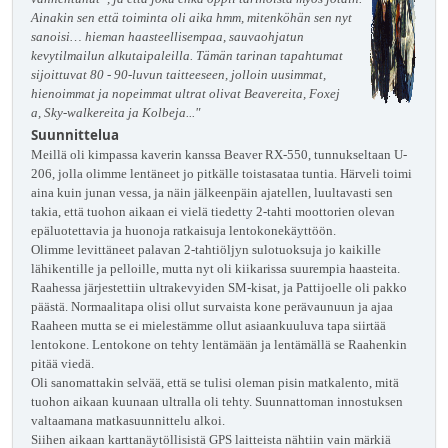
Ainakin sen että toiminta oli aika hmm, mitenköhän sen nyt
sanoisi… hieman haasteellisempaa, sauvaohjatun
kevytilmailun alkutaipaleilla. Tämän tarinan tapahtumat
sijoittuvat 80 - 90-luvun taitteeseen, jolloin uusimmat,
hienoimmat ja nopeimmat ultrat olivat Beavereita, Foxej
a, Sky-walkereita ja Kolbeja..."
Suunnittelua
Meillä oli kimpassa kaverin kanssa Beaver RX-550, tunnukseltaan U-
206, jolla olimme lentäneet jo pitkälle toistasataa tuntia. Härveli toimi
aina kuin junan vessa, ja näin jälkeenpäin ajatellen, luultavasti sen
takia, että tuohon aikaan ei vielä tiedetty 2-tahti moottorien olevan
epäluotettavia ja huonoja ratkaisuja lentokonekäyttöön.
Olimme levittäneet palavan 2-tahtiöljyn sulotuoksuja jo kaikille
lähikentille ja pelloille, mutta nyt oli kiikarissa suurempia haasteita.
Raahessa järjestettiin ultrakevyiden SM-kisat, ja Pattijoelle oli pakko
päästä. Normaalitapa olisi ollut survaista kone perävaunuun ja ajaa
Raaheen mutta se ei mielestämme ollut asiaankuuluva tapa siirtää
lentokone. Lentokone on tehty lentämään ja lentämällä se Raahenkin
pitää viedä.
Oli sanomattakin selvää, että se tulisi oleman pisin matkalento, mitä
tuohon aikaan kuunaan ultralla oli tehty. Suunnattoman innostuksen
valtaamana matkasuunnittelu alkoi.
Siihen aikaan karttanäytöllisistä GPS laitteista nähtiin vain märkiä