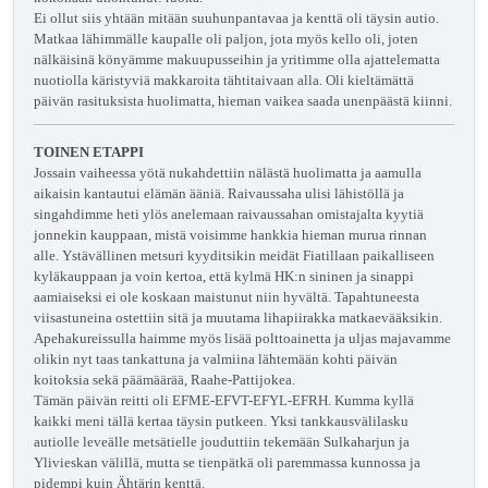
Ei ollut siis yhtään mitään suuhunpantavaa ja kenttä oli täysin autio.
Matkaa lähimmälle kaupalle oli paljon, jota myös kello oli, joten
nälkäisinä könyämme makuupusseihin ja yritimme olla ajattelematta
nuotiolla käristyviä makkaroita tähtitaivaan alla. Oli kieltämättä
päivän rasituksista huolimatta, hieman vaikea saada unenpäästä kiinni.
TOINEN ETAPPI
Jossain vaiheessa yötä nukahdettiin nälästä huolimatta ja aamulla
aikaisin kantautui elämän ääniä. Raivaussaha ulisi lähistöllä ja
singahdimme heti ylös anelemaan raivaussahan omistajalta kyytiä
jonnekin kauppaan, mistä voisimme hankkia hieman murua rinnan
alle. Ystävällinen metsuri kyyditsikin meidät Fiatillaan paikalliseen
kyläkauppaan ja voin kertoa, että kylmä HK:n sininen ja sinappi
aamiaiseksi ei ole koskaan maistunut niin hyvältä. Tapahtuneesta
viisastuneina ostettiin sitä ja muutama lihapiirakka matkaevääksikin.
Apehakureissulla haimme myös lisää polttoainetta ja uljas majavamme
olikin nyt taas tankattuna ja valmiina lähtemään kohti päivän
koitoksia sekä päämäärää, Raahe-Pattijokea.
Tämän päivän reitti oli EFME-EFVT-EFYL-EFRH. Kumma kyllä
kaikki meni tällä kertaa täysin putkeen. Yksi tankkausvälilasku
autiolle leveälle metsätielle jouduttiin tekemään Sulkaharjun ja
Ylivieskan välillä, mutta se tienpätkä oli paremmassa kunnossa ja
pidempi kuin Ähtärin kenttä.