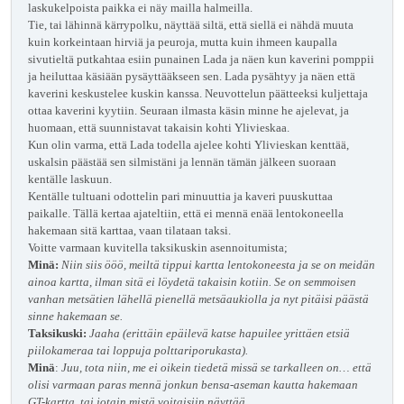
laskukelpoista paikka ei näy mailla halmeilla.
Tie, tai lähinnä kärrypolku, näyttää siltä, että siellä ei nähdä muuta
kuin korkeintaan hirviä ja peuroja, mutta kuin ihmeen kaupalla
sivutieltä putkahtaa esiin punainen Lada ja näen kun kaverini pomppii
ja heiluttaa käsiään pysäyttääkseen sen. Lada pysähtyy ja näen että
kaverini keskustelee kuskin kanssa. Neuvottelun päätteeksi kuljettaja
ottaa kaverini kyytiin. Seuraan ilmasta käsin minne he ajelevat, ja
huomaan, että suunnistavat takaisin kohti Ylivieskaa.
Kun olin varma, että Lada todella ajelee kohti Ylivieskan kenttää,
uskalsin päästää sen silmistäni ja lennän tämän jälkeen suoraan
kentälle laskuun.
Kentälle tultuani odottelin pari minuuttia ja kaveri puuskuttaa
paikalle. Tällä kertaa ajateltiin, että ei mennä enää lentokoneella
hakemaan sitä karttaa, vaan tilataan taksi.
Voitte varmaan kuvitella taksikuskin asennoitumista;
Minä:
Niin siis ööö, meiltä tippui kartta lentokoneesta ja se on meidän
ainoa kartta, ilman sitä ei löydetä takaisin kotiin. Se on semmoisen
vanhan metsätien lähellä pienellä metsäaukiolla ja nyt pitäisi päästä
sinne hakemaan se.
Taksikuski:
Jaaha (erittäin epäilevä katse hapuilee yrittäen etsiä
piilokameraa tai loppuja polttariporukasta).
Minä
:
Juu, tota niin, me ei oikein tiedetä missä se tarkalleen on… että
olisi varmaan paras mennä jonkun bensa-aseman kautta hakemaan
GT-kartta, tai jotain mistä voitaisiin näyttää.