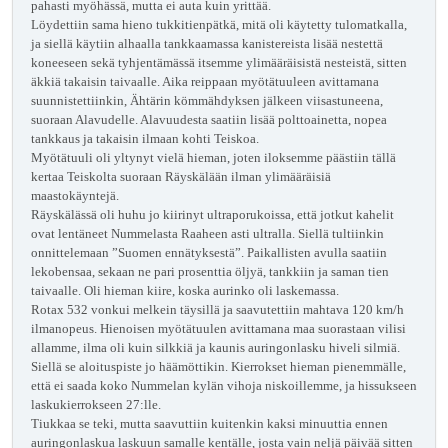
pahasti myöhässä, mutta ei auta kuin yrittää.
Löydettiin sama hieno tukkitienpätkä, mitä oli käytetty tulomatkalla,
ja siellä käytiin alhaalla tankkaamassa kanistereista lisää nestettä
koneeseen sekä tyhjentämässä itsemme ylimääräisistä nesteistä, sitten
äkkiä takaisin taivaalle. Aika reippaan myötätuuleen avittamana
suunnistettiinkin, Ähtärin kömmähdyksen jälkeen viisastuneena,
suoraan Alavudelle. Alavuudesta saatiin lisää polttoainetta, nopea
tankkaus ja takaisin ilmaan kohti Teiskoa.
Myötätuuli oli yltynyt vielä hieman, joten iloksemme päästiin tällä
kertaa Teiskolta suoraan Räyskälään ilman ylimääräisiä
maastokäyntejä.
Räyskälässä oli huhu jo kiirinyt ultraporukoissa, että jotkut kahelit
ovat lentäneet Nummelasta Raaheen asti ultralla. Siellä tultiinkin
onnittelemaan ”Suomen ennätyksestä”. Paikallisten avulla saatiin
lekobensaa, sekaan ne pari prosenttia öljyä, tankkiin ja saman tien
taivaalle. Oli hieman kiire, koska aurinko oli laskemassa.
Rotax 532 vonkui melkein täysillä ja saavutettiin mahtava 120 km/h
ilmanopeus. Hienoisen myötätuulen avittamana maa suorastaan vilisi
allamme, ilma oli kuin silkkiä ja kaunis auringonlasku hiveli silmiä.
Siellä se aloituspiste jo häämöttikin. Kierrokset hieman pienemmälle,
että ei saada koko Nummelan kylän vihoja niskoillemme, ja hissukseen
laskukierrokseen 27:lle.
Tiukkaa se teki, mutta saavuttiin kuitenkin kaksi minuuttia ennen
auringonlaskua laskuun samalle kentälle, josta vain neljä päivää sitten