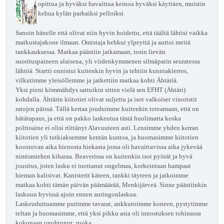
opittua ja hyväksi havaittua keinoa hyväksi käyttäen, muistin
kehua kylän parhaiksi pelloiksi.
Sanoin hänelle että olivat niin hyvin hoidettu, että täältä lähtisi vaikka
matkustajakone ilmaan. Omistaja hehkui ylpeyttä ja auttoi meitä
tankkauksessa. Matkaa päästiin jatkamaan, tosin lievän
suorituspaineen alaisena, yli viidenkymmenen silmäparin seuratessa
lähtöä. Startti onnistui kuitenkin hyvin ja tehtiin kunniakierros,
vilkutimme yleisöllemme ja jatkettiin matkaa kohti Ähtäriä.
Yksi pieni kömmähdys sattuikin sitten vielä sen EFHT (Ähtäri)
kohdalla. Ähtärin kiitotiet olivat suljettu ja isot valkoiset vinoristit
ratojen päissä. Tällä kertaa jouduimme kuitenkin toteamaan, että on
hätätapaus, ja että on pakko laskeutua tästä huolimatta koska
polttoaine ei olisi riittänyt Alavuuteen asti. Lensimme yhden kerran
kiitotien yli tutkiaksemme kentän kuntoa, ja huomasimme kiitotien
koostuvan aika hienosta hiekasta jossa oli havaittavissa aika jykevää
nimismiehen kiharaa. Beaverissa on kuitenkin isot pyörät ja hyvä
jousitus, joten lasku ei tuottanut ongelmaa, korkeintaan hampaat
hieman kalisivat. Kanisterit käteen, tankki täyteen ja jatkoimme
matkaa kohti tämän päivän päämäärää, Menkijärveä. Sinne päästiinkin
laskuun hyvissä ajoin ennen auringonlaskua.
Laskeuduttuamme purimme tavarat, ankkuroimme koneen, pystytimme
teltan ja huomasimme, että yksi pikku asia oli innostuksen tohinassa
kokonaan unohtunut: ruoka.