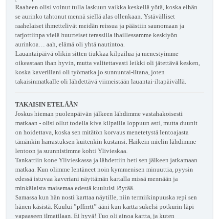
Raaheen olisi voinut tulla laskuun vaikka keskellä yötä, koska eihän
se aurinko tahtonut mennä siellä alas ollenkaan. Ystävälliset
raahelaiset ihmettelivät meidän reissua ja päästiin saunomaan ja
tarjottiinpa vielä huurteiset terassilla ihaillessamme keskiyön
aurinkoa… aah, elämä oli yhtä nautintoa.
Lauantaipäivä olikin sitten tiukkaa kilpailua ja menestyimme
oikeastaan ihan hyvin, mutta valitettavasti leikki oli jätettävä kesken,
koska kaverillani oli työmatka jo sunnuntai-iltana, joten
takaisinmatkalle oli lähdettävä viimeistään lauantai-iltapäivällä.
TAKAISIN ETELÄÄN
Joskus hieman puolenpäivän jälkeen lähdimme vastahakoisesti
matkaan - olisi ollut todella kiva kilpailla loppuun asti, mutta duunit
on hoidettava, koska sen mitätön korvaus menetetystä lentoajasta
tämänkin harrastuksen kuitenkin kustansi. Haikein mielin lähdimme
lentoon ja suunnistimme kohti Ylivieskaa.
Tankattiin kone Ylivieskassa ja lähdettiin heti sen jälkeen jatkamaan
matkaa. Kun olimme lentäneet noin kymmenisen minuuttia, pyysin
edessä istuvaa kaveriani näyttämän kartalla missä mennään ja
minkälaista maisemaa edestä kuuluisi löytää.
Samassa kun hän nosti karttaa näytille, niin termiikinpuuska repi sen
hänen käsistä. Kuului ”pffrrrtt” ääni kun kartta sukelsi potkurin läpi
vapaaseen ilmatilaan. Ei hyvä! Tuo oli ainoa kartta, ja kuten