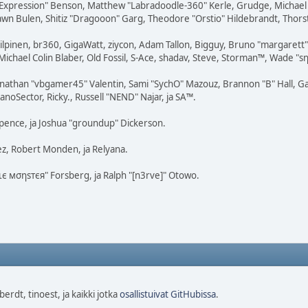
rExpression" Benson, Matthew "Labradoodle-360" Kerle, Grudge, Michael 
awn Bulen, Shitiz "Dragooon" Garg, Theodore "Orstio" Hildebrandt, Thorste
 Kilpinen, br360, GigaWatt, ziycon, Adam Tallon, Bigguy, Bruno "margaret
ichael Colin Blaber, Old Fossil, S-Ace, shadav, Steve, Storman™, Wade "s
nathan "vbgamer45" Valentin, Sami "SychO" Mazouz, Brannon "B" Hall, Ga
noSector, Ricky., Russell "NEND" Najar, ja SA™.
 Spence, ja Joshua "groundup" Dickerson.
z, Robert Monden, ja Relyana.
кιє мσηѕтєя" Forsberg, ja Ralph "[n3rve]" Otowo.
rdt, tinoest, ja kaikki jotka
osallistuivat GitHubissa
.