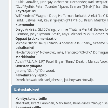
"Suki" González, Juan "JayBachatero" Hernandez, Karl "Regula
"Ozp" Rydhé, Peter "Arantor" Spicer, Selman "[SiNaN]" Eser, Sh
Käyttäjätuki
Will "Kindred" Wagner, Doug Heffernan, lurkalot, Aleksi "Lex"
JimM, Justyne, Kat, Kevin "greyknight17" Hou, Krash, Mashby, M
Kustomointi
Diego Andrés, GL700Wing, Johnnie "TwitchisMental" Ballew, Jo
Clemons, Joey "Tyrsson" Smith, Kays, Michael "Mick." Gomez, Na
Oppaat ja dokumentaatio
Michele "Illori" Davis, Irisado, AngelinaBelle, Chainy, Graeme
Lokalisointi
Nikola "Dzonny" Novaković, m4z, Francisco "d3vcho" Domíngue
Markkinointi
Adish "(F.L.A.M.E.R)" Patel, Bryan "Runic" Deakin, Marcus "cσσ
Sivuston ylläpito
Jeremy "SleePy" Darwood.
Palvelinten ylläpito
Derek Schwab, Michael Johnson, ja Liroy van Hoewijk.
Erityiskiitokset
Kehityskonsulteille
albertlast, Brett Flannigan, Mark Rose, René-Gilles "Nao 尚" Debe
Beetatestaajille