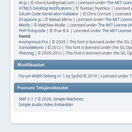
At.js
| © chord.luo@gmail.com | Licensed under
The MIT Licen
HTML5 Desktop Notifications
| © Tsvetan Tsvetkov | Licensed
GAuth Code Generator/Validator
| © Chris Cornutt | License
Dropzone.js
| © Matias Meno | Licensed under
The MIT Licens
Minify
| © Matthias Mullie | Licensed under
The MIT License (M
PHP-Punycode
| © True B.V. | Licensed under
The MIT License
Fontit
Anonymous Pro
| © 2009 | This font is licensed under the SIL
ConsolaMono
| © 2012 | This font is licensed under the SIL Op
Phennig
| © 2009-2012 | This font is licensed under the SIL O
Modifikaatiot
Forum Width Setting v1.1
by
SychO
© 2019 | Licensed under
T
Foorumi Tekijänoikeudet
SMF 2.1.7 © 2026
,
Simple Machines
Simple Audio Video Embedder