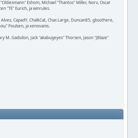
"Oldiesmann" Eshom, Michael "Thantos" Miller, Norv, Oscar
n "TE" Eurich, ja winrules.
t" Alves, CapadY, ChalkCat, Chas Large, Duncan85, gbsothere,
ησω" Poulsen, ja xenovanis.
ry M. Gadsdon, Jack "akabugeyes" Thorsen, Jason "JBlaze"