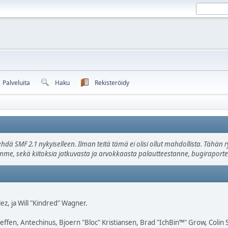
Palveluita
Haku
Rekisteröidy
ehdä SMF 2.1 nykyiselleen. Ilman teitä tämä ei olisi ollut mahdollista. Tähä
oamme, sekä kiitoksia jatkuvasta ja arvokkaasta palautteestanne, bugiraportei
lez, ja Will "Kindred" Wagner.
Geffen, Antechinus, Bjoern "Bloc" Kristiansen, Brad "IchBin™" Grow, Colin