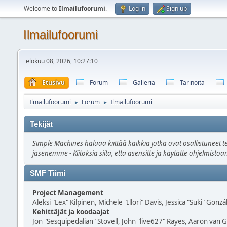
Welcome to
Ilmailufoorumi
.
Log in
Sign up
Ilmailufoorumi
elokuu 08, 2026, 10:27:10
Etusivu
Forum
Galleria
Tarinoita
Ilmailufoorumi
Forum
Ilmailufoorumi
►
►
Tekijät
Simple Machines haluaa kiittää kaikkia jotka ovat osallistuneet t
jäsenemme - Kiitoksia siitä, että asensitte ja käytätte ohjelmist
SMF Tiimi
Project Management
Aleksi "Lex" Kilpinen, Michele "Illori" Davis, Jessica "Suki" Gonzá
Kehittäjät ja koodaajat
Jon "Sesquipedalian" Stovell, John "live627" Rayes, Aaron van 