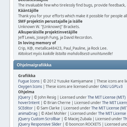
The invaluable few who tirelessly find bugs, provide feedback, 
Kääntäjille
Thank you for your efforts which make it possible for people a
SMF projektin perustajalle ja isälle
Unknown W. "[Unknown]" Brackets.
Alkuperäisille projektinvetäjille
Jeff Lewis, Joseph Fung, ja David Recordon.
In loving memory of
Crip, K@, metallica48423, Paul_Pauline, ja Rock Lee.
Kiitokset myös kaikille listalta mahdollisesti unohtuneille!
Ohjelma/grafiikka
Grafiikka
Fugue Icons
| © 2012 Yusuke Kamiyamane | These icons are li
Oxygen Icons
| These icons are licensed under
GNU LGPLv3
Ohjelma
JQuery
| © John Resig | Licensed under
The MIT License (MIT)
hoverIntent
| © Brian Cherne | Licensed under
The MIT Licen
SCEditor
| © Sam Clarke | Licensed under
The MIT License (MI
animaDrag
| © Abel Mohler | Licensed under
The MIT License 
jQuery Custom Scrollbar
| © Maciej Zubala | Licensed under
Th
jQuery Responsive Slider
| © booncon ROCKETS | Licensed un