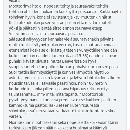
vikana.
Moottorinvaihto oli nopeasti tehty ja seuraavaksi tehtiin
tehtaan ohjeiden mukainen koekäyttö ja sisäänajo. Kaikki näytti
toimivan hyvin, kone ei ravistanut ja kävi muutenkin nätisti.
Kello oli kuitenkin jo sen verran paljon että etsittiin motelli
yöksi ja päätettiin lentää siirtolennon seuraava etappi
Vesivehmaalle, vasta seuraavana päivänä.
Sää suosi näkyvyyden kannalta vielä seuraavanakin päivänä
mutta tuuli oli yltynyt jonkin verran, tosin se auttaisi meidän
etenemistä koska se oli idästä ja täten sivumyötäinen meidän
kulkusuuntaan nähden. Jäisen rataan (15-33) nähden se tosin
puhalsi ikävästi sivusta, mutta Beaverissä on hyvä
sivuperäsinteho kun potkuri kerran puhalsi suoraan sen päälle.
Suoritettiin lämmityskäyttö ja kun vesilämpötila näytti 65
astetta, työnsin kaasun täysin auki ja lyhyen lähtökiidon jälkeen
noustiin taivaalle. Taivaalle päästiinkin, noin 100 metrin
korkeudelle, jonka jälkeen jäätävä hiljaisuus rekisteröityi
tajuntaamme… mm- mitä, mitä tapahtui? Moottori oli
pysähtynyt nanosekunnissa ja edessä oli se kaikkien pilottien
kammoksuma päätös, lasku eteen kuten ”suuressa
sääntökirjassa” neuvotaan vai kääntö takaisiin kentälle laskua
varten.
Noin sekunnin pohdiskelun sekä nopeus että korkeusmittarin
tarkistuksen jälkeen päätin kaikesta huolimatta kääntyä