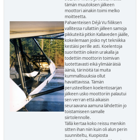
tämän muutoksen jälkeen
moottori ainakin toimi melko
moitteetta.
Pahaenteisen Déjà Vu fiiliksen
vallitessa rullattiin jälleen samoja
pikkuteitä pitkin Kallaveden jäälle,
kokeilemaan josko nyt tekniikka
kestäisi perille asti. Koelentoja
suoritettiin oikein urakalla ja
todettiin moottorin toimivan
luotettavasti eikä ylimääräisiä
ääniä, tärinöitä tai muita
kummallisuuksia ollut
havaittavissa. Tämän
perusteellisen koelentosarjan
jälkeen usko moottoriin palautui
sen verran että aikaisin
seuraavana aamuna lähdettiin jo
toistamiseen samalle
siirtolennolle.
Tällä kertaa koko reissu menikin
sitten ihan niin kuin oli alun perin
suunniteltu, Kuopiosta