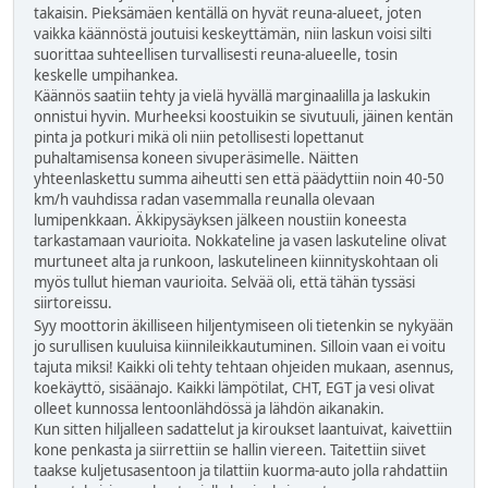
takaisin. Pieksämäen kentällä on hyvät reuna-alueet, joten
vaikka käännöstä joutuisi keskeyttämän, niin laskun voisi silti
suorittaa suhteellisen turvallisesti reuna-alueelle, tosin
keskelle umpihankea.
Käännös saatiin tehty ja vielä hyvällä marginaalilla ja laskukin
onnistui hyvin. Murheeksi koostuikin se sivutuuli, jäinen kentän
pinta ja potkuri mikä oli niin petollisesti lopettanut
puhaltamisensa koneen sivuperäsimelle. Näitten
yhteenlaskettu summa aiheutti sen että päädyttiin noin 40-50
km/h vauhdissa radan vasemmalla reunalla olevaan
lumipenkkaan. Äkkipysäyksen jälkeen noustiin koneesta
tarkastamaan vaurioita. Nokkateline ja vasen laskuteline olivat
murtuneet alta ja runkoon, laskutelineen kiinnityskohtaan oli
myös tullut hieman vaurioita. Selvää oli, että tähän tyssäsi
siirtoreissu.
Syy moottorin äkilliseen hiljentymiseen oli tietenkin se nykyään
jo surullisen kuuluisa kiinnileikkautuminen. Silloin vaan ei voitu
tajuta miksi! Kaikki oli tehty tehtaan ohjeiden mukaan, asennus,
koekäyttö, sisäänajo. Kaikki lämpötilat, CHT, EGT ja vesi olivat
olleet kunnossa lentoonlähdössä ja lähdön aikanakin.
Kun sitten hiljalleen sadattelut ja kiroukset laantuivat, kaivettiin
kone penkasta ja siirrettiin se hallin viereen. Taitettiin siivet
taakse kuljetusasentoon ja tilattiin kuorma-auto jolla rahdattiin