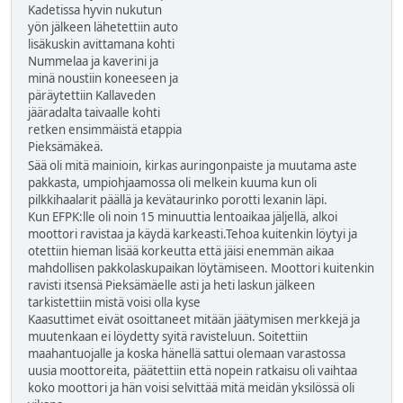
Kadetissa hyvin nukutun
yön jälkeen lähetettiin auto
lisäkuskin avittamana kohti
Nummelaa ja kaverini ja
minä noustiin koneeseen ja
päräytettiin Kallaveden
jääradalta taivaalle kohti
retken ensimmäistä etappia
Pieksämäkeä.
Sää oli mitä mainioin, kirkas auringonpaiste ja muutama aste
pakkasta, umpiohjaamossa oli melkein kuuma kun oli
pilkkihaalarit päällä ja kevätaurinko porotti lexanin läpi.
Kun EFPK:lle oli noin 15 minuuttia lentoaikaa jäljellä, alkoi
moottori ravistaa ja käydä karkeasti.Tehoa kuitenkin löytyi ja
otettiin hieman lisää korkeutta että jäisi enemmän aikaa
mahdollisen pakkolaskupaikan löytämiseen. Moottori kuitenkin
ravisti itsensä Pieksämäelle asti ja heti laskun jälkeen
tarkistettiin mistä voisi olla kyse
Kaasuttimet eivät osoittaneet mitään jäätymisen merkkejä ja
muutenkaan ei löydetty syitä ravisteluun. Soitettiin
maahantuojalle ja koska hänellä sattui olemaan varastossa
uusia moottoreita, päätettiin että nopein ratkaisu oli vaihtaa
koko moottori ja hän voisi selvittää mitä meidän yksilössä oli