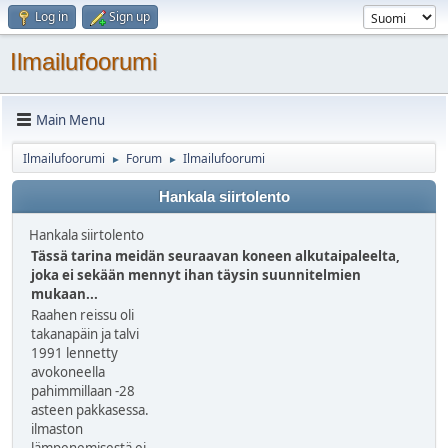
Log in
Sign up
Ilmailufoorumi
Main Menu
Ilmailufoorumi
Forum
Ilmailufoorumi
►
►
Hankala siirtolento
Hankala siirtolento
Tässä tarina meidän seuraavan koneen alkutaipaleelta,
joka ei sekään mennyt ihan täysin suunnitelmien
mukaan...
Raahen reissu oli
takanapäin ja talvi
1991 lennetty
avokoneella
pahimmillaan -28
asteen pakkasessa.
ilmaston