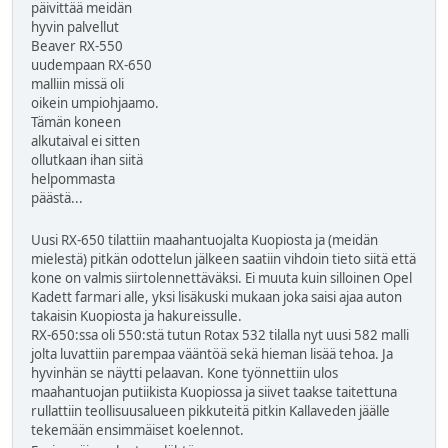
päivittää meidän
hyvin palvellut
Beaver RX-550
uudempaan RX-650
malliin missä oli
oikein umpiohjaamo.
Tämän koneen
alkutaival ei sitten
ollutkaan ihan siitä
helpommasta
päästä...
Uusi RX-650 tilattiin maahantuojalta Kuopiosta ja (meidän
mielestä) pitkän odottelun jälkeen saatiin vihdoin tieto siitä että
kone on valmis siirtolennettäväksi. Ei muuta kuin silloinen Opel
Kadett farmari alle, yksi lisäkuski mukaan joka saisi ajaa auton
takaisin Kuopiosta ja hakureissulle.
RX-650:ssa oli 550:stä tutun Rotax 532 tilalla nyt uusi 582 malli
jolta luvattiin parempaa vääntöä sekä hieman lisää tehoa. Ja
hyvinhän se näytti pelaavan. Kone työnnettiin ulos
maahantuojan putiikista Kuopiossa ja siivet taakse taitettuna
rullattiin teollisuusalueen pikkuteitä pitkin Kallaveden jäälle
tekemään ensimmäiset koelennot.