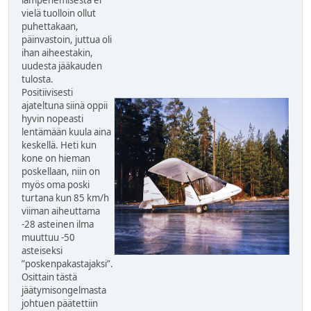
lämpenemisestä ei
vielä tuolloin ollut
puhettakaan,
päinvastoin, juttua oli
ihan aiheestakin,
uudesta jääkauden
tulosta.
Positiivisesti
ajateltuna siinä oppii
hyvin nopeasti
lentämään kuula aina
keskellä. Heti kun
kone on hieman
poskellaan, niin on
myös oma poski
turtana kun 85 km/h
viiman aiheuttama
-28 asteinen ilma
muuttuu -50
asteiseksi
”poskenpakastajaksi”.
Osittain tästä
jäätymisongelmasta
johtuen päätettiin