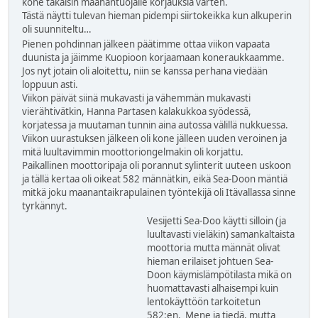
kone takaisin maahantuojalle korjauksia varten.
Tästä näytti tulevan hieman pidempi siirtokeikka kun alkuperin
oli suunniteltu…
Pienen pohdinnan jälkeen päätimme ottaa viikon vapaata
duunista ja jäimme Kuopioon korjaamaan koneraukkaamme.
Jos nyt jotain oli aloitettu, niin se kanssa perhana viedään
loppuun asti.
Viikon päivät siinä mukavasti ja vähemmän mukavasti
vierähtivätkin, Hanna Partasen kalakukkoa syödessä,
korjatessa ja muutaman tunnin aina autossa välillä nukkuessa.
Viikon uurastuksen jälkeen oli kone jälleen uuden veroinen ja
mitä luultavimmin moottoriongelmakin oli korjattu.
Paikallinen moottoripaja oli porannut sylinterit uuteen uskoon
ja tällä kertaa oli oikeat 582 männätkin, eikä Sea-Doon mäntiä
mitkä joku maanantaikrapulainen työntekijä oli Itävallassa sinne
tyrkännyt.
Vesijetti Sea-Doo käytti silloin (ja
luultavasti vieläkin) samankaltaista
moottoria mutta männät olivat
hieman erilaiset johtuen Sea-
Doon käymislämpötilasta mikä on
huomattavasti alhaisempi kuin
lentokäyttöön tarkoitetun
582:en. Mene ja tiedä, mutta