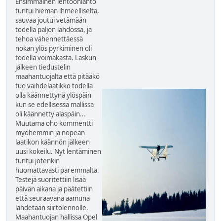
Ensimmäinen lentoonlähtö
tuntui hieman ihmeelliseltä,
sauvaa joutui vetämään
todella paljon lähdössä, ja
tehoa vähennettäessä
nokan ylös pyrkiminen oli
todella voimakasta. Laskun
jälkeen tiedustelin
maahantuojalta että pitääkö
tuo vaihdelaatikko todella
olla käännettynä ylöspäin
kun se edellisessä mallissa
oli käännetty alaspäin…
Muutama oho kommentti
myöhemmin ja nopean
laatikon käännön jälkeen
uusi kokeilu. Nyt lentäminen
tuntui jotenkin
huomattavasti paremmalta.
Testejä suoritettiin lisää
päivän aikana ja päätettiin
että seuraavana aamuna
lähdetään siirtolennolle.
Maahantuojan hallissa Opel