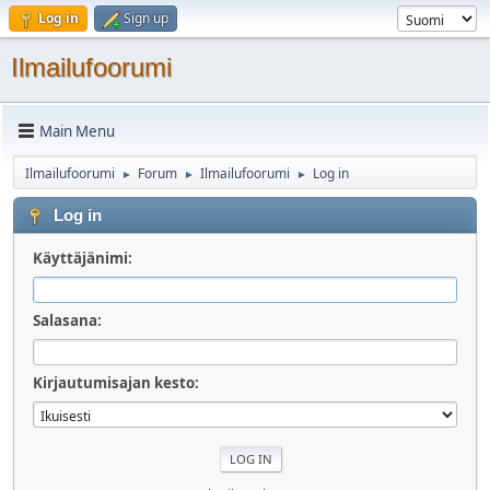
Log in
Sign up
Ilmailufoorumi
Main Menu
Ilmailufoorumi
Forum
Ilmailufoorumi
Log in
►
►
►
Log in
Käyttäjänimi:
Salasana:
Kirjautumisajan kesto: