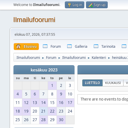
Welcome to
Ilmailufoorumi
.
Log in
Sign up
Ilmailufoorumi
elokuu 07, 2026, 07:37:55
Etusivu
Forum
Galleria
Tarinoita
Ilmailufoorumi
Forum
Ilmailufoorumi
Kalenteri
heinäkuu
►
►
►
►
kesäkuu 2023
su
ma
ti
ke
to
pe
la
LUETTELO
KUUKAUSI
V
1
2
3
4
5
6
7
8
9
10
There are no events to disp
11
12
13
14
15
16
17
18
19
20
21
22
23
24
25
26
27
28
29
30