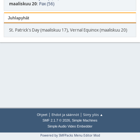
maaliskuu 20
:
Pax (56)
Juhlapyhät
St. Patrick's Day (maaliskuu 17), Vernal Equinox (maaliskuu 20)
|
|
Ohjeet
Ehdot ja säännöt
Siirry ylös ▲
,
SMF 2.1.7 © 2026
Simple Machines
Simple Audio Video Embedder
Powered by SMFPacks Menu Editor Mod