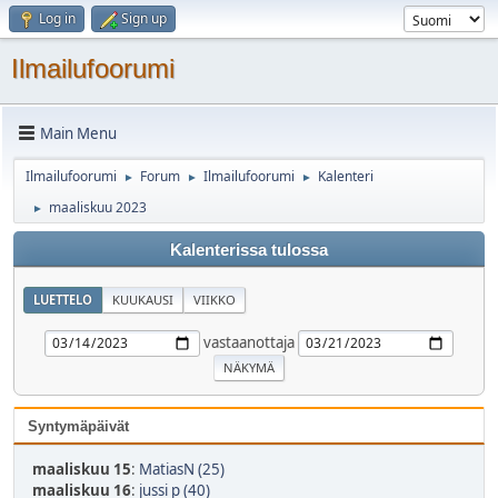
Log in
Sign up
Ilmailufoorumi
Main Menu
Ilmailufoorumi
Forum
Ilmailufoorumi
Kalenteri
►
►
►
maaliskuu 2023
►
Kalenterissa tulossa
LUETTELO
KUUKAUSI
VIIKKO
vastaanottaja
Syntymäpäivät
maaliskuu 15
:
MatiasN (25)
maaliskuu 16
:
jussi p (40)