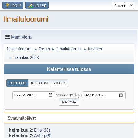
Log in
Sign up
Ilmailufoorumi
Main Menu
Ilmailufoorumi
Forum
Ilmailufoorumi
Kalenteri
►
►
►
helmikuu 2023
►
Kalenterissa tulossa
LUETTELO
KUUKAUSI
VIIKKO
vastaanottaja
Syntymäpäivät
helmikuu 2
:
EHa (68)
helmikuu 7
:
Astir (45)