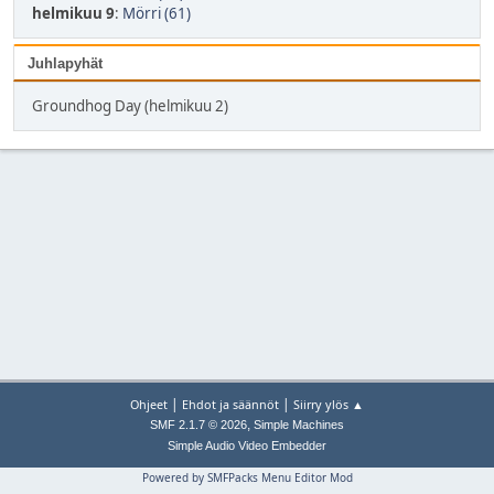
helmikuu 9
:
Mörri (61)
Juhlapyhät
Groundhog Day (helmikuu 2)
|
|
Ohjeet
Ehdot ja säännöt
Siirry ylös ▲
,
SMF 2.1.7 © 2026
Simple Machines
Simple Audio Video Embedder
Powered by SMFPacks Menu Editor Mod