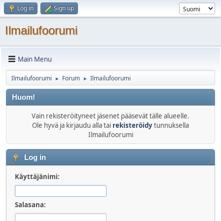
Log in
Sign up
Ilmailufoorumi
Main Menu
Ilmailufoorumi
Forum
Ilmailufoorumi
►
►
Huom!
Vain rekisteröityneet jäsenet pääsevät tälle alueelle.
Ole hyvä ja kirjaudu alla tai
rekisteröidy
tunnuksella
Ilmailufoorumi
Log in
Käyttäjänimi:
Salasana: