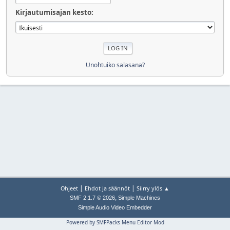
Kirjautumisajan kesto:
Unohtuiko salasana?
|
|
Ohjeet
Ehdot ja säännöt
Siirry ylös ▲
,
SMF 2.1.7 © 2026
Simple Machines
Simple Audio Video Embedder
Powered by SMFPacks Menu Editor Mod