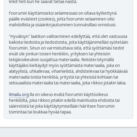
linkit heti kun he saavat tietää näistä.
Foorumin käyttämiseksi selaimessasi on oltava kytkettynä
päälle evästeet (cookies), jotta foorumin selaaminen olisi
mahdollista ja sisäänkirjautuminen tunnuksillasi onnistuisi.
"Hyväksyn" laatikon valitseminen edellyttää, että olet vastuussa
kaikista tiedoista ja tiedostoista, joita käyttäjänimelläsi syötetään
foorumiin. Sinun on varmistuttava siitä, että syöttämäsi tiedot
eivät ole jonkun toisen henkilön, yrityksen tai yhteisön
tekijänoikeuksin suojattua materiaalia. Rekisteröitymällä
käyttäjäksi kieltäydyt myös syöttämästä materiaalia, joka on
alatyylistä, uhkailevaa, vihamielistä, ahdistelevaa tai hyökkäävää
materiaalia toista henkilöä, yritystä tai yhteisöä kohtaan tai
seksuaalista materiaalia tai materiaalia, joka rikkoo jotakin lakia.
ilmailu.org
:lla on oikeus evätä foorumin käyttöoikeus
henkilöltä, joka rikkoo jotakin edellä mainituista ehdoista tai
säännöistä tai joka käyttäytymisellään häiritsee foorumin
toimintaa tai loukkaa hyvää tapaa.