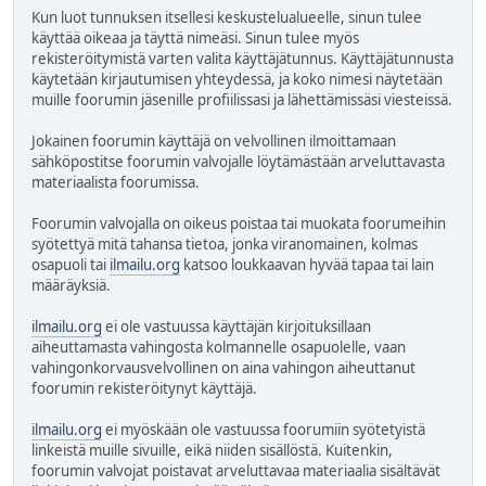
Kun luot tunnuksen itsellesi keskustelualueelle, sinun tulee
käyttää oikeaa ja täyttä nimeäsi. Sinun tulee myös
rekisteröitymistä varten valita käyttäjätunnus. Käyttäjätunnusta
käytetään kirjautumisen yhteydessä, ja koko nimesi näytetään
muille foorumin jäsenille profiilissasi ja lähettämissäsi viesteissä.
Jokainen foorumin käyttäjä on velvollinen ilmoittamaan
sähköpostitse foorumin valvojalle löytämästään arveluttavasta
materiaalista foorumissa.
Foorumin valvojalla on oikeus poistaa tai muokata foorumeihin
syötettyä mitä tahansa tietoa, jonka viranomainen, kolmas
osapuoli tai
ilmailu.org
katsoo loukkaavan hyvää tapaa tai lain
määräyksiä.
ilmailu.org
ei ole vastuussa käyttäjän kirjoituksillaan
aiheuttamasta vahingosta kolmannelle osapuolelle, vaan
vahingonkorvausvelvollinen on aina vahingon aiheuttanut
foorumin rekisteröitynyt käyttäjä.
ilmailu.org
ei myöskään ole vastuussa foorumiin syötetyistä
linkeistä muille sivuille, eikä niiden sisällöstä. Kuitenkin,
foorumin valvojat poistavat arveluttavaa materiaalia sisältävät