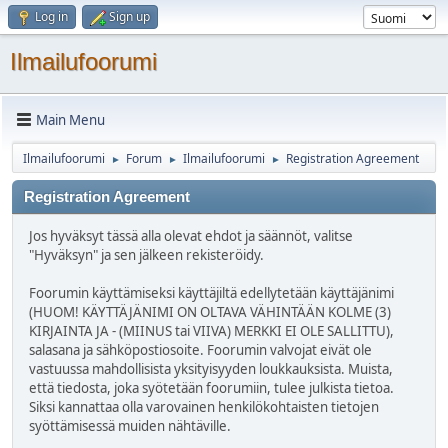
Log in
Sign up
Ilmailufoorumi
Main Menu
Ilmailufoorumi
Forum
Ilmailufoorumi
Registration Agreement
►
►
►
Registration Agreement
Jos hyväksyt tässä alla olevat ehdot ja säännöt, valitse
"Hyväksyn" ja sen jälkeen rekisteröidy.
Foorumin käyttämiseksi käyttäjiltä edellytetään käyttäjänimi
(HUOM! KÄYTTÄJÄNIMI ON OLTAVA VÄHINTÄÄN KOLME (3)
KIRJAINTA JA - (MIINUS tai VIIVA) MERKKI EI OLE SALLITTU),
salasana ja sähköpostiosoite. Foorumin valvojat eivät ole
vastuussa mahdollisista yksityisyyden loukkauksista. Muista,
että tiedosta, joka syötetään foorumiin, tulee julkista tietoa.
Siksi kannattaa olla varovainen henkilökohtaisten tietojen
syöttämisessä muiden nähtäville.