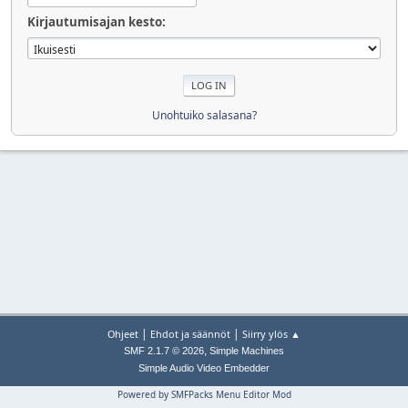
Kirjautumisajan kesto:
Unohtuiko salasana?
|
|
Ohjeet
Ehdot ja säännöt
Siirry ylös ▲
,
SMF 2.1.7 © 2026
Simple Machines
Simple Audio Video Embedder
Powered by SMFPacks Menu Editor Mod