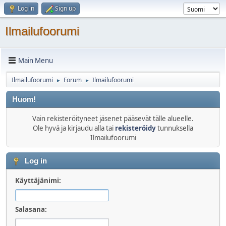
Log in
Sign up
Ilmailufoorumi
Main Menu
Ilmailufoorumi
Forum
Ilmailufoorumi
►
►
Huom!
Vain rekisteröityneet jäsenet pääsevät tälle alueelle.
Ole hyvä ja kirjaudu alla tai
rekisteröidy
tunnuksella
Ilmailufoorumi
Log in
Käyttäjänimi:
Salasana: