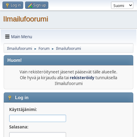
Log in
Sign up
Ilmailufoorumi
Main Menu
Ilmailufoorumi
Forum
Ilmailufoorumi
►
►
Huom!
Vain rekisteröityneet jäsenet pääsevät tälle alueelle.
Ole hyvä ja kirjaudu alla tai
rekisteröidy
tunnuksella
Ilmailufoorumi
Log in
Käyttäjänimi:
Salasana: