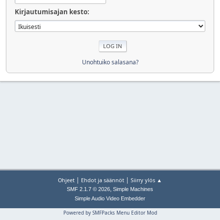
Kirjautumisajan kesto:
Unohtuiko salasana?
|
|
Ohjeet
Ehdot ja säännöt
Siirry ylös ▲
,
SMF 2.1.7 © 2026
Simple Machines
Simple Audio Video Embedder
Powered by SMFPacks Menu Editor Mod