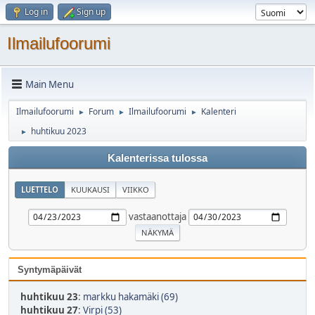
Log in
Sign up
Ilmailufoorumi
Main Menu
Ilmailufoorumi
Forum
Ilmailufoorumi
Kalenteri
►
►
►
huhtikuu 2023
►
Kalenterissa tulossa
LUETTELO
KUUKAUSI
VIIKKO
vastaanottaja
Syntymäpäivät
huhtikuu 23
:
markku hakamäki (69)
huhtikuu 27
:
Virpi (53)