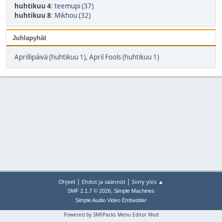
huhtikuu 4
:
teemupi (37)
huhtikuu 8
:
Mikhou (32)
Juhlapyhät
Aprillipäivä (huhtikuu 1), April Fools (huhtikuu 1)
|
|
Ohjeet
Ehdot ja säännöt
Siirry ylös ▲
,
SMF 2.1.7 © 2026
Simple Machines
Simple Audio Video Embedder
Powered by SMFPacks Menu Editor Mod