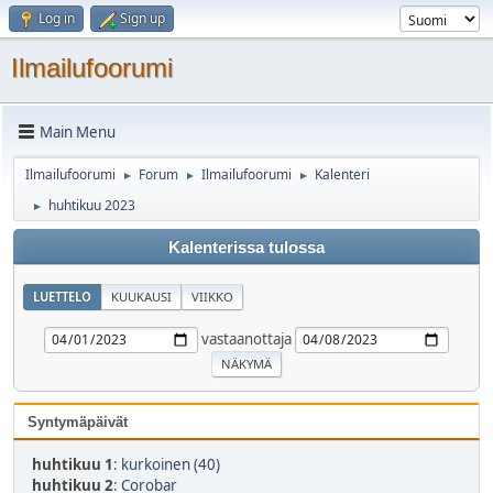
Log in
Sign up
Ilmailufoorumi
Main Menu
Ilmailufoorumi
Forum
Ilmailufoorumi
Kalenteri
►
►
►
huhtikuu 2023
►
Kalenterissa tulossa
LUETTELO
KUUKAUSI
VIIKKO
vastaanottaja
Syntymäpäivät
huhtikuu 1
:
kurkoinen (40)
huhtikuu 2
:
Corobar