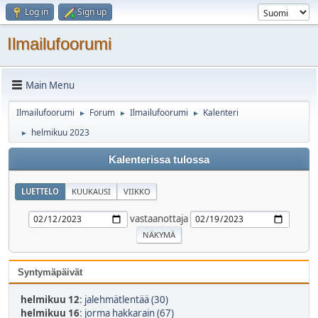
Log in
Sign up
Ilmailufoorumi
Main Menu
Ilmailufoorumi
Forum
Ilmailufoorumi
Kalenteri
►
►
►
helmikuu 2023
►
Kalenterissa tulossa
LUETTELO
KUUKAUSI
VIIKKO
vastaanottaja
Syntymäpäivät
helmikuu 12
:
jalehmätlentää (30)
helmikuu 16
:
jorma hakkarain (67)