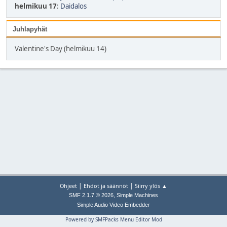
helmikuu 17
:
Daidalos
Juhlapyhät
Valentine's Day (helmikuu 14)
|
|
Ohjeet
Ehdot ja säännöt
Siirry ylös ▲
,
SMF 2.1.7 © 2026
Simple Machines
Simple Audio Video Embedder
Powered by SMFPacks Menu Editor Mod