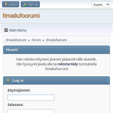
Log in
Sign up
Ilmailufoorumi
Main Menu
Ilmailufoorumi
Forum
Ilmailufoorumi
►
►
Huom!
Vain rekisteröityneet jäsenet pääsevät tälle alueelle.
Ole hyvä ja kirjaudu alla tai
rekisteröidy
tunnuksella
Ilmailufoorumi
Log in
Käyttäjänimi:
Salasana: