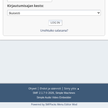
Kirjautumisajan kesto:
Unohtuiko salasana?
|
|
Ohjeet
Ehdot ja säännöt
Siirry ylös ▲
,
SMF 2.1.7 © 2026
Simple Machines
Simple Audio Video Embedder
Powered by SMFPacks Menu Editor Mod