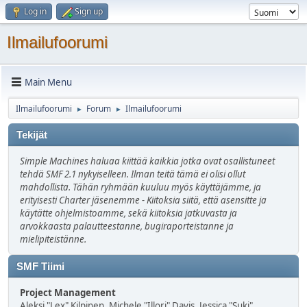
Log in
Sign up
Ilmailufoorumi
Main Menu
Ilmailufoorumi
Forum
Ilmailufoorumi
►
►
Tekijät
Simple Machines haluaa kiittää kaikkia jotka ovat osallistuneet
tehdä SMF 2.1 nykyiselleen. Ilman teitä tämä ei olisi ollut
mahdollista. Tähän ryhmään kuuluu myös käyttäjämme, ja
erityisesti Charter jäsenemme - Kiitoksia siitä, että asensitte ja
käytätte ohjelmistoamme, sekä kiitoksia jatkuvasta ja
arvokkaasta palautteestanne, bugiraporteistanne ja
mielipiteistänne.
SMF Tiimi
Project Management
Aleksi "Lex" Kilpinen, Michele "Illori" Davis, Jessica "Suki"