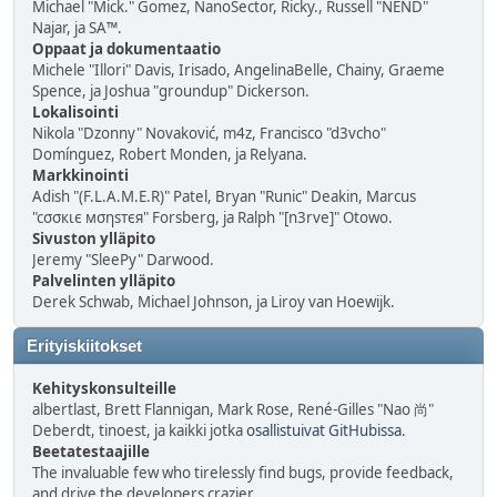
Michael "Mick." Gomez, NanoSector, Ricky., Russell "NEND"
Najar, ja SA™.
Oppaat ja dokumentaatio
Michele "Illori" Davis, Irisado, AngelinaBelle, Chainy, Graeme
Spence, ja Joshua "groundup" Dickerson.
Lokalisointi
Nikola "Dzonny" Novaković, m4z, Francisco "d3vcho"
Domínguez, Robert Monden, ja Relyana.
Markkinointi
Adish "(F.L.A.M.E.R)" Patel, Bryan "Runic" Deakin, Marcus
"cσσкιє мσηѕтєя" Forsberg, ja Ralph "[n3rve]" Otowo.
Sivuston ylläpito
Jeremy "SleePy" Darwood.
Palvelinten ylläpito
Derek Schwab, Michael Johnson, ja Liroy van Hoewijk.
Erityiskiitokset
Kehityskonsulteille
albertlast, Brett Flannigan, Mark Rose, René-Gilles "Nao 尚"
Deberdt, tinoest, ja kaikki jotka
osallistuivat GitHubissa
.
Beetatestaajille
The invaluable few who tirelessly find bugs, provide feedback,
and drive the developers crazier.