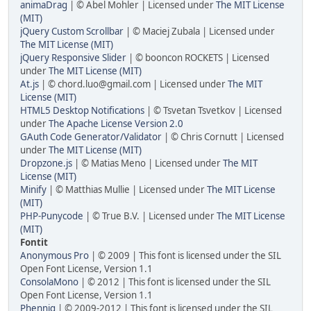
animaDrag
| © Abel Mohler | Licensed under
The MIT License
(MIT)
jQuery Custom Scrollbar
| © Maciej Zubala | Licensed under
The MIT License (MIT)
jQuery Responsive Slider
| © booncon ROCKETS | Licensed
under
The MIT License (MIT)
At.js
| © chord.luo@gmail.com | Licensed under
The MIT
License (MIT)
HTML5 Desktop Notifications
| © Tsvetan Tsvetkov | Licensed
under
The Apache License Version 2.0
GAuth Code Generator/Validator
| © Chris Cornutt | Licensed
under
The MIT License (MIT)
Dropzone.js
| © Matias Meno | Licensed under
The MIT
License (MIT)
Minify
| © Matthias Mullie | Licensed under
The MIT License
(MIT)
PHP-Punycode
| © True B.V. | Licensed under
The MIT License
(MIT)
Fontit
Anonymous Pro
| © 2009 | This font is licensed under the SIL
Open Font License, Version 1.1
ConsolaMono
| © 2012 | This font is licensed under the SIL
Open Font License, Version 1.1
Phennig
| © 2009-2012 | This font is licensed under the SIL