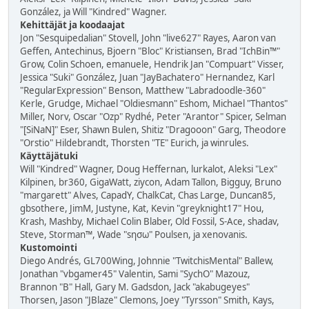
González, ja Will "Kindred" Wagner.
Kehittäjät ja koodaajat
Jon "Sesquipedalian" Stovell, John "live627" Rayes, Aaron van
Geffen, Antechinus, Bjoern "Bloc" Kristiansen, Brad "IchBin™"
Grow, Colin Schoen, emanuele, Hendrik Jan "Compuart" Visser,
Jessica "Suki" González, Juan "JayBachatero" Hernandez, Karl
"RegularExpression" Benson, Matthew "Labradoodle-360"
Kerle, Grudge, Michael "Oldiesmann" Eshom, Michael "Thantos"
Miller, Norv, Oscar "Ozp" Rydhé, Peter "Arantor" Spicer, Selman
"[SiNaN]" Eser, Shawn Bulen, Shitiz "Dragooon" Garg, Theodore
"Orstio" Hildebrandt, Thorsten "TE" Eurich, ja winrules.
Käyttäjätuki
Will "Kindred" Wagner, Doug Heffernan, lurkalot, Aleksi "Lex"
Kilpinen, br360, GigaWatt, ziycon, Adam Tallon, Bigguy, Bruno
"margarett" Alves, CapadY, ChalkCat, Chas Large, Duncan85,
gbsothere, JimM, Justyne, Kat, Kevin "greyknight17" Hou,
Krash, Mashby, Michael Colin Blaber, Old Fossil, S-Ace, shadav,
Steve, Storman™, Wade "sησω" Poulsen, ja xenovanis.
Kustomointi
Diego Andrés, GL700Wing, Johnnie "TwitchisMental" Ballew,
Jonathan "vbgamer45" Valentin, Sami "SychO" Mazouz,
Brannon "B" Hall, Gary M. Gadsdon, Jack "akabugeyes"
Thorsen, Jason "JBlaze" Clemons, Joey "Tyrsson" Smith, Kays,