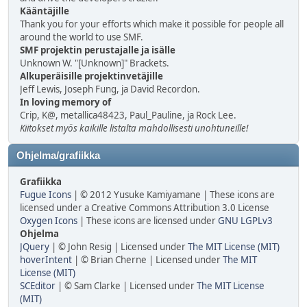
Kääntäjille
Thank you for your efforts which make it possible for people all
around the world to use SMF.
SMF projektin perustajalle ja isälle
Unknown W. "[Unknown]" Brackets.
Alkuperäisille projektinvetäjille
Jeff Lewis, Joseph Fung, ja David Recordon.
In loving memory of
Crip, K@, metallica48423, Paul_Pauline, ja Rock Lee.
Kiitokset myös kaikille listalta mahdollisesti unohtuneille!
Ohjelma/grafiikka
Grafiikka
Fugue Icons
| © 2012 Yusuke Kamiyamane | These icons are
licensed under a Creative Commons Attribution 3.0 License
Oxygen Icons
| These icons are licensed under
GNU LGPLv3
Ohjelma
JQuery
| © John Resig | Licensed under
The MIT License (MIT)
hoverIntent
| © Brian Cherne | Licensed under
The MIT
License (MIT)
SCEditor
| © Sam Clarke | Licensed under
The MIT License
(MIT)