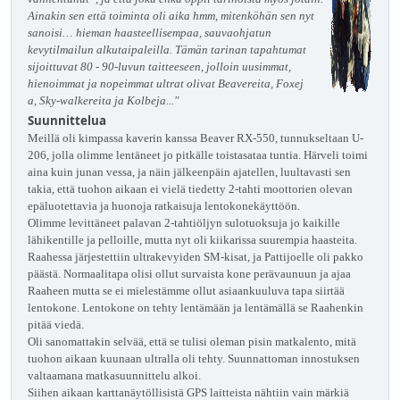
Ainakin sen että toiminta oli aika hmm, mitenköhän sen nyt
sanoisi… hieman haasteellisempaa, sauvaohjatun
kevytilmailun alkutaipaleilla. Tämän tarinan tapahtumat
sijoittuvat 80 - 90-luvun taitteeseen, jolloin uusimmat,
hienoimmat ja nopeimmat ultrat olivat Beavereita, Foxej
a, Sky-walkereita ja Kolbeja..."
Suunnittelua
Meillä oli kimpassa kaverin kanssa Beaver RX-550, tunnukseltaan U-
206, jolla olimme lentäneet jo pitkälle toistasataa tuntia. Härveli toimi
aina kuin junan vessa, ja näin jälkeenpäin ajatellen, luultavasti sen
takia, että tuohon aikaan ei vielä tiedetty 2-tahti moottorien olevan
epäluotettavia ja huonoja ratkaisuja lentokonekäyttöön.
Olimme levittäneet palavan 2-tahtiöljyn sulotuoksuja jo kaikille
lähikentille ja pelloille, mutta nyt oli kiikarissa suurempia haasteita.
Raahessa järjestettiin ultrakevyiden SM-kisat, ja Pattijoelle oli pakko
päästä. Normaalitapa olisi ollut survaista kone perävaunuun ja ajaa
Raaheen mutta se ei mielestämme ollut asiaankuuluva tapa siirtää
lentokone. Lentokone on tehty lentämään ja lentämällä se Raahenkin
pitää viedä.
Oli sanomattakin selvää, että se tulisi oleman pisin matkalento, mitä
tuohon aikaan kuunaan ultralla oli tehty. Suunnattoman innostuksen
valtaamana matkasuunnittelu alkoi.
Siihen aikaan karttanäytöllisistä GPS laitteista nähtiin vain märkiä