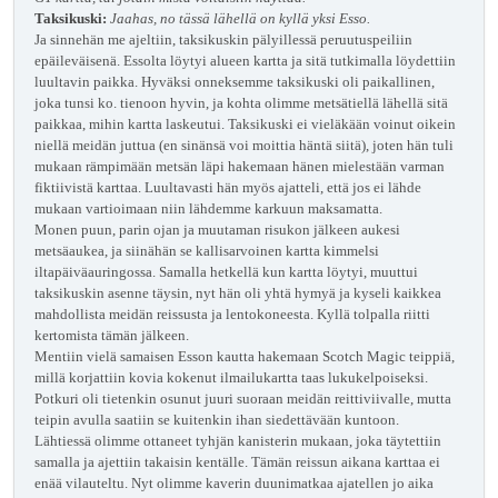
Taksikuski:
Jaahas, no tässä lähellä on kyllä yksi Esso.
Ja sinnehän me ajeltiin, taksikuskin pälyillessä peruutuspeiliin
epäileväisenä. Essolta löytyi alueen kartta ja sitä tutkimalla löydettiin
luultavin paikka. Hyväksi onneksemme taksikuski oli paikallinen,
joka tunsi ko. tienoon hyvin, ja kohta olimme metsätiellä lähellä sitä
paikkaa, mihin kartta laskeutui. Taksikuski ei vieläkään voinut oikein
niellä meidän juttua (en sinänsä voi moittia häntä siitä), joten hän tuli
mukaan rämpimään metsän läpi hakemaan hänen mielestään varman
fiktiivistä karttaa. Luultavasti hän myös ajatteli, että jos ei lähde
mukaan vartioimaan niin lähdemme karkuun maksamatta.
Monen puun, parin ojan ja muutaman risukon jälkeen aukesi
metsäaukea, ja siinähän se kallisarvoinen kartta kimmelsi
iltapäiväauringossa. Samalla hetkellä kun kartta löytyi, muuttui
taksikuskin asenne täysin, nyt hän oli yhtä hymyä ja kyseli kaikkea
mahdollista meidän reissusta ja lentokoneesta. Kyllä tolpalla riitti
kertomista tämän jälkeen.
Mentiin vielä samaisen Esson kautta hakemaan Scotch Magic teippiä,
millä korjattiin kovia kokenut ilmailukartta taas lukukelpoiseksi.
Potkuri oli tietenkin osunut juuri suoraan meidän reittiviivalle, mutta
teipin avulla saatiin se kuitenkin ihan siedettävään kuntoon.
Lähtiessä olimme ottaneet tyhjän kanisterin mukaan, joka täytettiin
samalla ja ajettiin takaisin kentälle. Tämän reissun aikana karttaa ei
enää vilauteltu. Nyt olimme kaverin duunimatkaa ajatellen jo aika