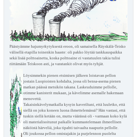
Päästyämme hajumyrkytyksestä eroon, oli samaisella Räyskälä-Teisko
välisellä etapilla toinenkin haaste: oli pakko löytää tankkauspaikka
sekä lisää polttoainetta, koska polttoaine ei vastatuulen takia tulisi
riittämään Teiskoon asti, ja varatankit olivat myös tyhjät.
Löysimmekin pienen etsimisen jälkeen loistavan pellon
jostain Luopioisten kohdalta, jossa oli bensa-asema pienen
matkan päässä metsikön takana. Laskeuduimme pellolle,
otimme kanisterit mukaan, ja kävelimme asemalle hakemaan
menovettä.
Takaisinkävelymatkalla kysyin kaveriltani, että luuletko, että
siellä on joku koneen luona ihmettelemässä? Hän vastasi, että
tuskin siellä ketään on, mutta väärässä oli - varmaan koko kylä
oli materialisoitunut paikalle kummastelemaan ihmeellisen
näköistä härveliä, joka tipahti taivaalta naapurin pellolle.
Oli joukossa pellon omistajakin ja purjelennon puolelta