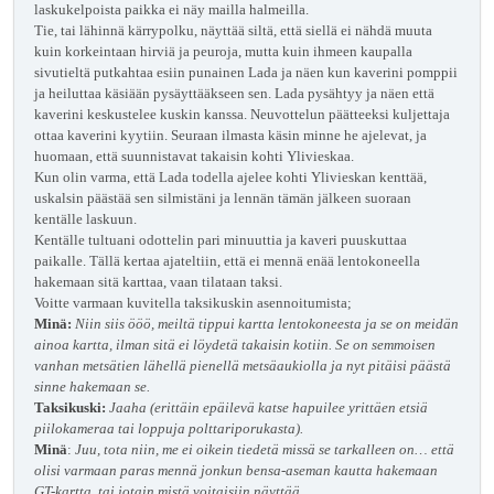
laskukelpoista paikka ei näy mailla halmeilla.
Tie, tai lähinnä kärrypolku, näyttää siltä, että siellä ei nähdä muuta
kuin korkeintaan hirviä ja peuroja, mutta kuin ihmeen kaupalla
sivutieltä putkahtaa esiin punainen Lada ja näen kun kaverini pomppii
ja heiluttaa käsiään pysäyttääkseen sen. Lada pysähtyy ja näen että
kaverini keskustelee kuskin kanssa. Neuvottelun päätteeksi kuljettaja
ottaa kaverini kyytiin. Seuraan ilmasta käsin minne he ajelevat, ja
huomaan, että suunnistavat takaisin kohti Ylivieskaa.
Kun olin varma, että Lada todella ajelee kohti Ylivieskan kenttää,
uskalsin päästää sen silmistäni ja lennän tämän jälkeen suoraan
kentälle laskuun.
Kentälle tultuani odottelin pari minuuttia ja kaveri puuskuttaa
paikalle. Tällä kertaa ajateltiin, että ei mennä enää lentokoneella
hakemaan sitä karttaa, vaan tilataan taksi.
Voitte varmaan kuvitella taksikuskin asennoitumista;
Minä:
Niin siis ööö, meiltä tippui kartta lentokoneesta ja se on meidän
ainoa kartta, ilman sitä ei löydetä takaisin kotiin. Se on semmoisen
vanhan metsätien lähellä pienellä metsäaukiolla ja nyt pitäisi päästä
sinne hakemaan se.
Taksikuski:
Jaaha (erittäin epäilevä katse hapuilee yrittäen etsiä
piilokameraa tai loppuja polttariporukasta).
Minä
:
Juu, tota niin, me ei oikein tiedetä missä se tarkalleen on… että
olisi varmaan paras mennä jonkun bensa-aseman kautta hakemaan
GT-kartta, tai jotain mistä voitaisiin näyttää.