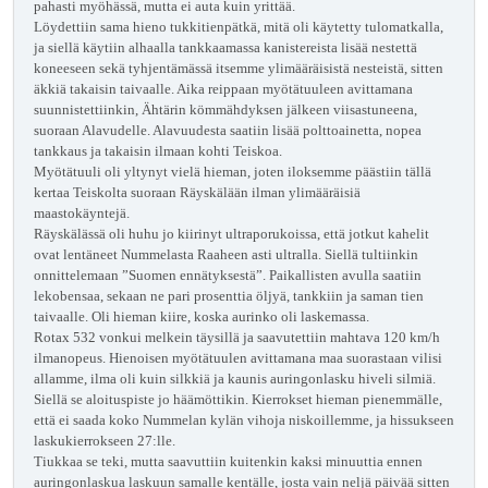
pahasti myöhässä, mutta ei auta kuin yrittää.
Löydettiin sama hieno tukkitienpätkä, mitä oli käytetty tulomatkalla,
ja siellä käytiin alhaalla tankkaamassa kanistereista lisää nestettä
koneeseen sekä tyhjentämässä itsemme ylimääräisistä nesteistä, sitten
äkkiä takaisin taivaalle. Aika reippaan myötätuuleen avittamana
suunnistettiinkin, Ähtärin kömmähdyksen jälkeen viisastuneena,
suoraan Alavudelle. Alavuudesta saatiin lisää polttoainetta, nopea
tankkaus ja takaisin ilmaan kohti Teiskoa.
Myötätuuli oli yltynyt vielä hieman, joten iloksemme päästiin tällä
kertaa Teiskolta suoraan Räyskälään ilman ylimääräisiä
maastokäyntejä.
Räyskälässä oli huhu jo kiirinyt ultraporukoissa, että jotkut kahelit
ovat lentäneet Nummelasta Raaheen asti ultralla. Siellä tultiinkin
onnittelemaan ”Suomen ennätyksestä”. Paikallisten avulla saatiin
lekobensaa, sekaan ne pari prosenttia öljyä, tankkiin ja saman tien
taivaalle. Oli hieman kiire, koska aurinko oli laskemassa.
Rotax 532 vonkui melkein täysillä ja saavutettiin mahtava 120 km/h
ilmanopeus. Hienoisen myötätuulen avittamana maa suorastaan vilisi
allamme, ilma oli kuin silkkiä ja kaunis auringonlasku hiveli silmiä.
Siellä se aloituspiste jo häämöttikin. Kierrokset hieman pienemmälle,
että ei saada koko Nummelan kylän vihoja niskoillemme, ja hissukseen
laskukierrokseen 27:lle.
Tiukkaa se teki, mutta saavuttiin kuitenkin kaksi minuuttia ennen
auringonlaskua laskuun samalle kentälle, josta vain neljä päivää sitten