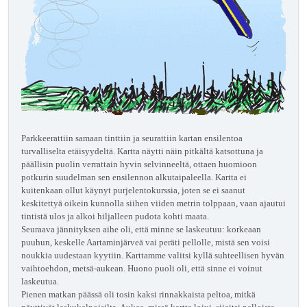
Parkkeerattiin samaan tinttiin ja seurattiin kartan ensilentoa
turvalliselta etäisyydeltä. Kartta näytti näin pitkältä katsottuna ja
päällisin puolin verrattain hyvin selvinneeltä, ottaen huomioon
potkurin suudelman sen ensilennon alkutaipaleella. Kartta ei
kuitenkaan ollut käynyt purjelentokurssia, joten se ei saanut
keskitettyä oikein kunnolla siihen viiden metrin tolppaan, vaan ajautui
tintistä ulos ja alkoi hiljalleen pudota kohti maata.
Seuraava jännityksen aihe oli, että minne se laskeutuu: korkeaan
puuhun, keskelle Aartaminjärveä vai peräti pellolle, mistä sen voisi
noukkia uudestaan kyytiin. Karttamme valitsi kyllä suhteellisen hyvän
vaihtoehdon, metsä-aukean. Huono puoli oli, että sinne ei voinut
laskeutua.
Pienen matkan päässä oli tosin kaksi rinnakkaista peltoa, mitkä