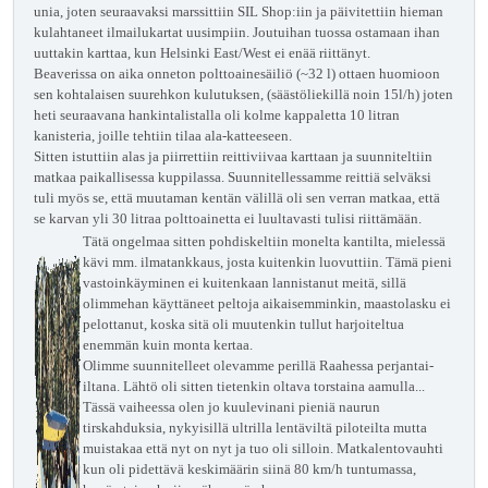
unia, joten seuraavaksi marssittiin SIL Shop:iin ja päivitettiin hieman
kulahtaneet ilmailukartat uusimpiin. Joutuihan tuossa ostamaan ihan
uuttakin karttaa, kun Helsinki East/West ei enää riittänyt.
Beaverissa on aika onneton polttoainesäiliö (~32 l) ottaen huomioon
sen kohtalaisen suurehkon kulutuksen, (säästöliekillä noin 15l/h) joten
heti seuraavana hankintalistalla oli kolme kappaletta 10 litran
kanisteria, joille tehtiin tilaa ala-katteeseen.
Sitten istuttiin alas ja piirrettiin reittiviivaa karttaan ja suunniteltiin
matkaa paikallisessa kuppilassa.
Suunnitellessamme reittiä selväksi
tuli myös se,
että muutaman kentän välillä oli sen verran matkaa, että
se karvan yli 30 litraa polttoainetta ei luultavasti
tulisi riittämään.
Tätä ongelmaa sitten pohdiskeltiin monelta kantilta, mielessä
kävi mm. ilmatankkaus, josta kuitenkin luovuttiin. Tämä pieni
vastoinkäyminen ei kuitenkaan
lannistanut meitä, sillä
olimmehan käyttäneet peltoja aikaisemminkin, maastolasku ei
pelottanut, koska sitä oli muutenkin tullut harjoiteltua
enemmän kuin monta kertaa.
Olimme suunnitelleet olevamme perillä Raahessa perjantai-
iltana. Lähtö oli sitten tietenkin oltava torstaina
aamulla...
Tässä vaiheessa olen jo kuulevinani pieniä naurun
tirskahduksia, nykyisillä ultrilla lentäviltä piloteilta mutta
muistakaa että nyt on nyt ja tuo oli silloin. Matkalentovauhti
kun oli pidettävä keskimäärin siinä 80 km/h tuntumassa,