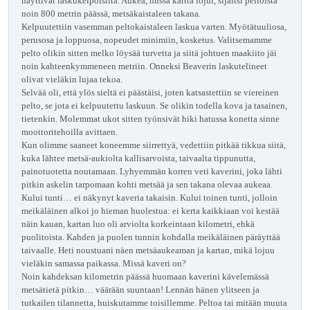
näyttivät laskukelpoisilta. Aukea, missä kartta lojui, sijaitsi pelloista
noin 800 metrin päässä, metsäkaistaleen takana.
Kelpuutettiin vasemman peltokaistaleen laskua varten. Myötätuuliosa,
perusosa ja loppuosa, nopeudet minimiin, kosketus. Valitsemamme
pelto olikin sitten melko löysää turvetta ja siitä johtuen maakiito jäi
noin kahteenkymmeneen metriin. Onneksi Beaverin laskutelineet
olivat vieläkin lujaa tekoa.
Selvää oli, että ylös sieltä ei päästäisi, joten katsastettiin se viereinen
pelto, se jota ei kelpuutettu laskuun. Se olikin todella kova ja tasainen,
tietenkin. Molemmat ukot sitten työnsivät hiki hatussa konetta sinne
moottoritehoilla avittaen.
Kun olimme saaneet koneemme siirrettyä, vedettiin pitkää tikkua siitä,
kuka lähtee metsä-aukiolta kallisarvoista, taivaalta tippunutta,
painotuotetta noutamaan. Lyhyemmän korren veti kaverini, joka lähti
pitkin askelin tarpomaan kohti metsää ja sen takana olevaa aukeaa.
Kului tunti… ei näkynyt kaveria takaisin. Kului toinen tunti, jolloin
meikäläinen alkoi jo hieman huolestua: ei kerta kaikkiaan voi kestää
näin kauan, kartan luo oli arviolta korkeintaan kilometri, ehkä
puolitoista. Kahden ja puolen tunnin kohdalla meikäläinen päräyttää
taivaalle. Heti noustuani näen metsäaukeaman ja kartan, mikä lojuu
vieläkin samassa paikassa. Missä kaveri on?
Noin kahdeksan kilometrin päässä huomaan kaverini kävelemässä
metsätietä pitkin… väärään suuntaan! Lennän hänen ylitseen ja
tutkailen tilannetta, huiskutamme toisillemme. Peltoa tai mitään muuta