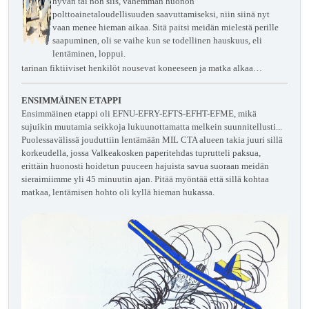
hyvän tai noh siis, vähemmän huonon
polttoainetaloudellisuuden saavuttamiseksi, niin siinä nyt
vaan menee hieman aikaa. Sitä paitsi meidän mielestä perille
saapuminen, oli se vaihe kun se todellinen hauskuus, eli
lentäminen, loppui.
tarinan fiktiiviset henkilöt nousevat koneeseen ja matka alkaa…
ENSIMMÄINEN ETAPPI
Ensimmäinen etappi oli EFNU-EFRY-EFTS-EFHT-EFME, mikä
sujuikin muutamia seikkoja lukuunottamatta melkein suunnitellusti...
Puolessavälissä jouduttiin lentämään MIL CTA alueen takia juuri sillä
korkeudella, jossa Valkeakosken paperitehdas tuprutteli paksua,
erittäin huonosti hoidetun puuceen hajuista savua suoraan meidän
sieraimiimme yli 45 minuutin ajan. Pitää myöntää että sillä kohtaa
matkaa, lentämisen hohto oli kyllä hieman hukassa.