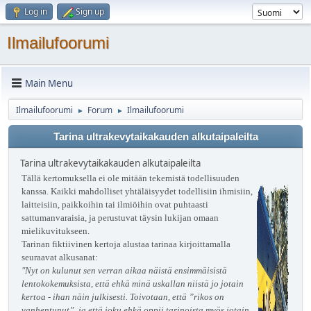
Log in
Sign up
Ilmailufoorumi
Main Menu
Ilmailufoorumi
Forum
Ilmailufoorumi
►
►
Tarina ultrakevytaikakauden alkutaipaleilta
Tarina ultrakevytaikakauden alkutaipaleilta
Tällä kertomuksella ei ole mitään tekemistä todellisuuden
kanssa. Kaikki mahdolliset yhtäläisyydet todellisiin ihmisiin,
laitteisiin, paikkoihin tai ilmiöihin ovat puhtaasti
sattumanvaraisia, ja perustuvat täysin lukijan omaan
mielikuvitukseen.
Tarinan fiktiivinen kertoja alustaa tarinaa kirjoittamalla
seuraavat alkusanat:
"Nyt on kulunut sen verran aikaa näistä ensimmäisistä
lentokokemuksista, että ehkä minä uskallan niistä jo jotain
kertoa - ihan näin julkisesti. Toivotaan, että ”rikos on
vanhentunut”, ja että joku ehkä oppii tarinoista myös jotain.