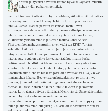
opittua ja hyväksi havaittua keinoa hyväksi käyttäen, muistin
kehua kylän parhaiksi pelloiksi.
Sanoin hänelle että olivat niin hyvin hoidettu, että täältä lähtisi vaikka
matkustajakone ilmaan. Omistaja hehkui ylpeyttä ja auttoi meitä
tankkauksessa. Matkaa päästiin jatkamaan, tosin lievän
suorituspaineen alaisena, yli viidenkymmenen silmäparin seuratessa
lähtöä. Startti onnistui kuitenkin hyvin ja tehtiin kunniakierros,
vilkutimme yleisöllemme ja jatkettiin matkaa kohti Ähtäriä.
Yksi pieni kömmähdys sattuikin sitten vielä sen EFHT (Ähtäri)
kohdalla. Ähtärin kiitotiet olivat suljettu ja isot valkoiset vinoristit
ratojen päissä. Tällä kertaa jouduimme kuitenkin toteamaan, että on
hätätapaus, ja että on pakko laskeutua tästä huolimatta koska
polttoaine ei olisi riittänyt Alavuuteen asti. Lensimme yhden kerran
kiitotien yli tutkiaksemme kentän kuntoa, ja huomasimme kiitotien
koostuvan aika hienosta hiekasta jossa oli havaittavissa aika jykevää
nimismiehen kiharaa. Beaverissa on kuitenkin isot pyörät ja hyvä
jousitus, joten lasku ei tuottanut ongelmaa, korkeintaan hampaat
hieman kalisivat. Kanisterit käteen, tankki täyteen ja jatkoimme
matkaa kohti tämän päivän päämäärää, Menkijärveä. Sinne päästiinkin
laskuun hyvissä ajoin ennen auringonlaskua.
Laskeuduttuamme purimme tavarat, ankkuroimme koneen, pystytimme
teltan ja huomasimme, että yksi pikku asia oli innostuksen tohinassa
kokonaan unohtunut: ruoka.