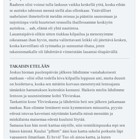
Raaheen olisi voinut tulla laskuun vaikka keskellä yötä, koska eihän
se aurinko tahtonut mennä siellä alas ollenkaan. Ystävälliset
raahelaiset ihmettelivät meidän reissua ja päästiin saunomaan ja
tarjottiinpa vielä huurteiset terassilla ihaillessamme keskiyön
aurinkoa… aah, elämä oli yhtä nautintoa.
Lauantaipäivä olikin sitten tiukkaa kilpailua ja menestyimme
oikeastaan ihan hyvin, mutta valitettavasti leikki oli jätettävä kesken,
koska kaverillani oli työmatka jo sunnuntai-iltana, joten
takaisinmatkalle oli lähdettävä viimeistään lauantai-iltapäivällä.
TAKAISIN ETELÄÄN
Joskus hieman puolenpäivän jälkeen lähdimme vastahakoisesti
matkaan - olisi ollut todella kiva kilpailla loppuun asti, mutta duunit
on hoidettava, koska sen mitätön korvaus menetetystä lentoajasta
tämänkin harrastuksen kuitenkin kustansi. Haikein mielin lähdimme
lentoon ja suunnistimme kohti Ylivieskaa.
Tankattiin kone Ylivieskassa ja lähdettiin heti sen jälkeen jatkamaan
matkaa. Kun olimme lentäneet noin kymmenisen minuuttia, pyysin
edessä istuvaa kaveriani näyttämän kartalla missä mennään ja
minkälaista maisemaa edestä kuuluisi löytää.
Samassa kun hän nosti karttaa näytille, niin termiikinpuuska repi sen
hänen käsistä. Kuului ”pffrrrtt” ääni kun kartta sukelsi potkurin läpi
vapaaseen ilmatilaan. Ei hyvä! Tuo oli ainoa kartta, ja kuten