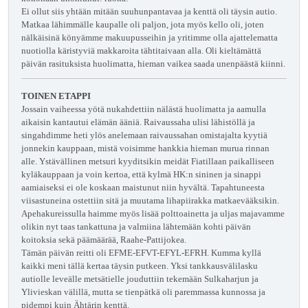
Ei ollut siis yhtään mitään suuhunpantavaa ja kenttä oli täysin autio.
Matkaa lähimmälle kaupalle oli paljon, jota myös kello oli, joten
nälkäisinä könyämme makuupusseihin ja yritimme olla ajattelematta
nuotiolla käristyviä makkaroita tähtitaivaan alla. Oli kieltämättä
päivän rasituksista huolimatta, hieman vaikea saada unenpäästä kiinni.
TOINEN ETAPPI
Jossain vaiheessa yötä nukahdettiin nälästä huolimatta ja aamulla
aikaisin kantautui elämän ääniä. Raivaussaha ulisi lähistöllä ja
singahdimme heti ylös anelemaan raivaussahan omistajalta kyytiä
jonnekin kauppaan, mistä voisimme hankkia hieman murua rinnan
alle. Ystävällinen metsuri kyyditsikin meidät Fiatillaan paikalliseen
kyläkauppaan ja voin kertoa, että kylmä HK:n sininen ja sinappi
aamiaiseksi ei ole koskaan maistunut niin hyvältä. Tapahtuneesta
viisastuneina ostettiin sitä ja muutama lihapiirakka matkaevääksikin.
Apehakureissulla haimme myös lisää polttoainetta ja uljas majavamme
olikin nyt taas tankattuna ja valmiina lähtemään kohti päivän
koitoksia sekä päämäärää, Raahe-Pattijokea.
Tämän päivän reitti oli EFME-EFVT-EFYL-EFRH. Kumma kyllä
kaikki meni tällä kertaa täysin putkeen. Yksi tankkausvälilasku
autiolle leveälle metsätielle jouduttiin tekemään Sulkaharjun ja
Ylivieskan välillä, mutta se tienpätkä oli paremmassa kunnossa ja
pidempi kuin Ähtärin kenttä.