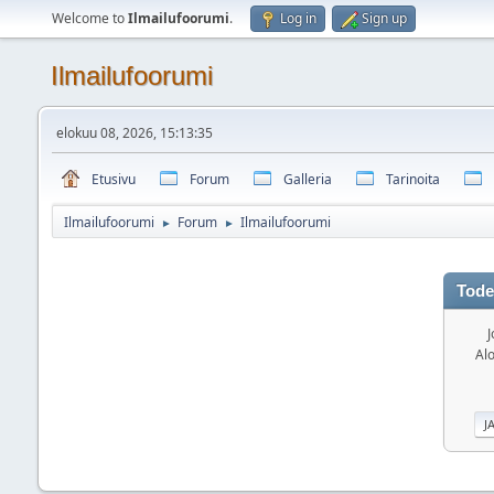
Welcome to
Ilmailufoorumi
.
Log in
Sign up
Ilmailufoorumi
elokuu 08, 2026, 15:13:35
Etusivu
Forum
Galleria
Tarinoita
Ilmailufoorumi
Forum
Ilmailufoorumi
►
►
Tode
J
Alo