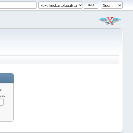
a.
esi.