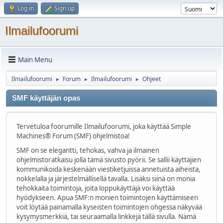
Log in
Sign up
Ilmailufoorumi
Main Menu
Ilmailufoorumi
Forum
Ilmailufoorumi
Ohjeet
►
►
►
SMF käyttäjän opas
Tervetuloa foorumille Ilmailufoorumi, joka käyttää Simple
Machines® Forum (SMF) ohjelmistoa!
SMF on se elegantti, tehokas, vahva ja ilmainen
ohjelmistoratkaisu jolla tämä sivusto pyörii. Se sallii käyttäjien
kommunikoida keskenään viestiketjuissa annetuista aiheista,
nokkelalla ja järjestelmällisellä tavalla. Lisäksi siinä on monia
tehokkaita toimintoja, joita loppukäyttäjä voi käyttää
hyödykseen. Apua SMF:n monien toimintojen käyttämiseen
voit löytää painamalla kyseisten toimintojen ohgessa näkyvää
kysymysmerkkiä, tai seuraamalla linkkejä tällä sivulla. Nämä