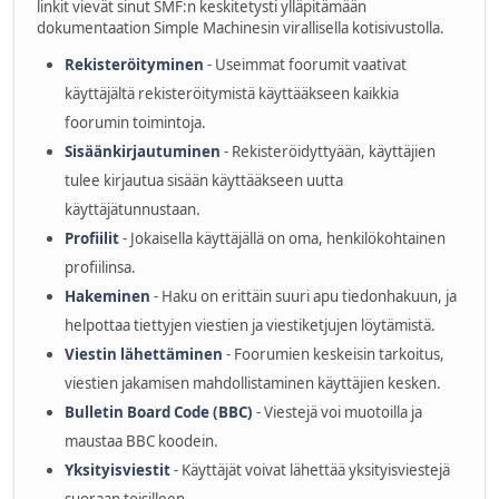
linkit vievät sinut SMF:n keskitetysti ylläpitämään
dokumentaation Simple Machinesin virallisella kotisivustolla.
Rekisteröityminen
- Useimmat foorumit vaativat
käyttäjältä rekisteröitymistä käyttääkseen kaikkia
foorumin toimintoja.
Sisäänkirjautuminen
- Rekisteröidyttyään, käyttäjien
tulee kirjautua sisään käyttääkseen uutta
käyttäjätunnustaan.
Profiilit
- Jokaisella käyttäjällä on oma, henkilökohtainen
profiilinsa.
Hakeminen
- Haku on erittäin suuri apu tiedonhakuun, ja
helpottaa tiettyjen viestien ja viestiketjujen löytämistä.
Viestin lähettäminen
- Foorumien keskeisin tarkoitus,
viestien jakamisen mahdollistaminen käyttäjien kesken.
Bulletin Board Code (BBC)
- Viestejä voi muotoilla ja
maustaa BBC koodein.
Yksityisviestit
- Käyttäjät voivat lähettää yksityisviestejä