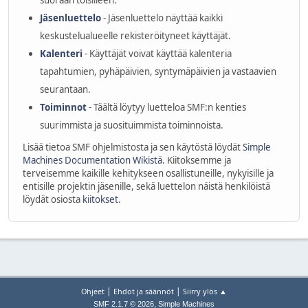
suoraan toisilleen.
Jäsenluettelo
- Jäsenluettelo näyttää kaikki
keskustelualueelle rekisteröityneet käyttäjät.
Kalenteri
- Käyttäjät voivat käyttää kalenteria
tapahtumien, pyhäpäivien, syntymäpäivien ja vastaavien
seurantaan.
Toiminnot
- Täältä löytyy luetteloa SMF:n kenties
suurimmista ja suosituimmista toiminnoista.
Lisää tietoa SMF ohjelmistosta ja sen käytöstä löydät
Simple
Machines Documentation Wikistä
. Kiitoksemme ja
terveisemme kaikille kehitykseen osallistuneille, nykyisille ja
entisille projektin jäsenille, sekä luettelon näistä henkilöistä
löydät osiosta
kiitokset
.
|
|
Ohjeet
Ehdot ja säännöt
Siirry ylös ▲
,
SMF 2.1.7 © 2026
Simple Machines