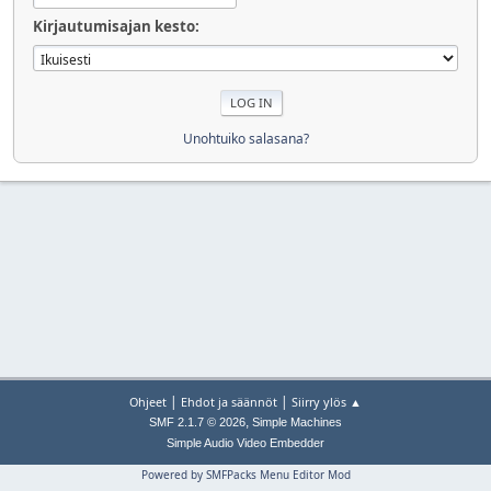
Kirjautumisajan kesto:
Unohtuiko salasana?
|
|
Ohjeet
Ehdot ja säännöt
Siirry ylös ▲
,
SMF 2.1.7 © 2026
Simple Machines
Simple Audio Video Embedder
Powered by SMFPacks Menu Editor Mod