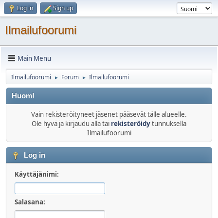
Log in
Sign up
Ilmailufoorumi
Main Menu
Ilmailufoorumi
Forum
Ilmailufoorumi
►
►
Huom!
Vain rekisteröityneet jäsenet pääsevät tälle alueelle.
Ole hyvä ja kirjaudu alla tai
rekisteröidy
tunnuksella
Ilmailufoorumi
Log in
Käyttäjänimi:
Salasana: