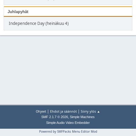
Juhlapyhät
Independence Day (heinäkuu 4)
|
|
Ohjeet
Ehdot ja säännöt
Siirry ylös ▲
,
SMF 2.1.7 © 2026
Simple Machines
Simple Audio Video Embedder
Powered by SMFPacks Menu Editor Mod