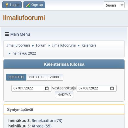
Log in
Sign up
Ilmailufoorumi
Main Menu
Ilmailufoorumi
Forum
Ilmailufoorumi
Kalenteri
►
►
►
heinäkuu 2022
►
Kalenterissa tulossa
LUETTELO
KUUKAUSI
VIIKKO
vastaanottaja
Syntymäpäivät
heinäkuu 3
:
Renekaattori (73)
heinäkuu 5
:
4trade (55)