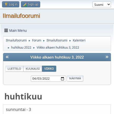
Log in
Sign up
Ilmailufoorumi
Main Menu
Ilmailufoorumi
Forum
Ilmailufoorumi
Kalenteri
►
►
►
huhtikuu 2022
Viikko alkaen huhtikuu 3, 2022
►
►
«
»
Viikko alkaen huhtikuu 3, 2022
LUETTELO
KUUKAUSI
VIIKKO
huhtikuu
sunnuntai - 3