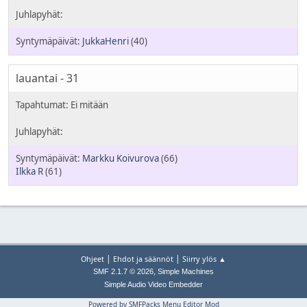
JukkaHenri
(40)
lauantai - 31
Markku Koivurova
(66)
Ilkka R
(61)
|
|
Ohjeet
Ehdot ja säännöt
Siirry ylös ▲
,
SMF 2.1.7 © 2026
Simple Machines
Simple Audio Video Embedder
Powered by SMFPacks Menu Editor Mod