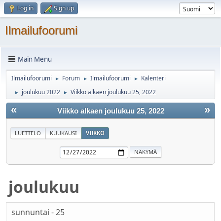
Log in
Sign up
Ilmailufoorumi
Main Menu
Ilmailufoorumi
Forum
Ilmailufoorumi
Kalenteri
►
►
►
joulukuu 2022
Viikko alkaen joulukuu 25, 2022
►
►
«
»
Viikko alkaen joulukuu 25, 2022
LUETTELO
KUUKAUSI
VIIKKO
joulukuu
sunnuntai - 25