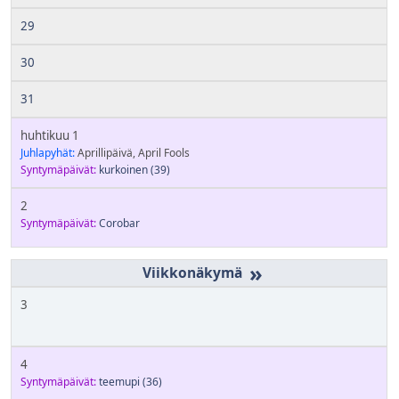
29
30
31
huhtikuu 1
Juhlapyhät:
Aprillipäivä, April Fools
Syntymäpäivät:
kurkoinen
(39)
2
Syntymäpäivät:
Corobar
»
3
4
Syntymäpäivät:
teemupi
(36)