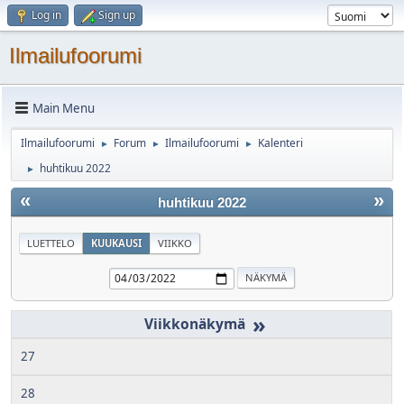
Log in
Sign up
Ilmailufoorumi
Main Menu
Ilmailufoorumi
Forum
Ilmailufoorumi
Kalenteri
►
►
►
huhtikuu 2022
►
«
»
huhtikuu 2022
LUETTELO
KUUKAUSI
VIIKKO
»
27
28