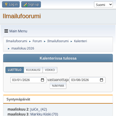
Log in
Sign up
Ilmailufoorumi
Main Menu
Ilmailufoorumi
Forum
Ilmailufoorumi
Kalenteri
►
►
►
maaliskuu 2026
►
Kalenterissa tulossa
LUETTELO
KUUKAUSI
VIIKKO
vastaanottaja
Syntymäpäivät
maaliskuu 2
:
JuiCe_ (42)
maaliskuu 3
:
Markku Kiiski (70)