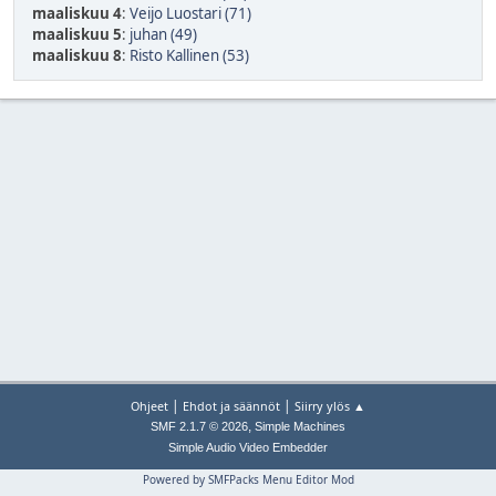
maaliskuu 4
:
Veijo Luostari (71)
maaliskuu 5
:
juhan (49)
maaliskuu 8
:
Risto Kallinen (53)
|
|
Ohjeet
Ehdot ja säännöt
Siirry ylös ▲
,
SMF 2.1.7 © 2026
Simple Machines
Simple Audio Video Embedder
Powered by SMFPacks Menu Editor Mod