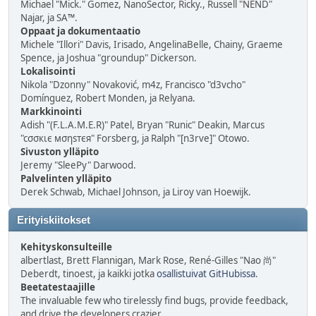
Michael "Mick." Gomez, NanoSector, Ricky., Russell "NEND"
Najar, ja SA™.
Oppaat ja dokumentaatio
Michele "Illori" Davis, Irisado, AngelinaBelle, Chainy, Graeme
Spence, ja Joshua "groundup" Dickerson.
Lokalisointi
Nikola "Dzonny" Novaković, m4z, Francisco "d3vcho"
Domínguez, Robert Monden, ja Relyana.
Markkinointi
Adish "(F.L.A.M.E.R)" Patel, Bryan "Runic" Deakin, Marcus
"cσσкιє мσηѕтєя" Forsberg, ja Ralph "[n3rve]" Otowo.
Sivuston ylläpito
Jeremy "SleePy" Darwood.
Palvelinten ylläpito
Derek Schwab, Michael Johnson, ja Liroy van Hoewijk.
Erityiskiitokset
Kehityskonsulteille
albertlast, Brett Flannigan, Mark Rose, René-Gilles "Nao 尚"
Deberdt, tinoest, ja kaikki jotka
osallistuivat GitHubissa
.
Beetatestaajille
The invaluable few who tirelessly find bugs, provide feedback,
and drive the developers crazier.