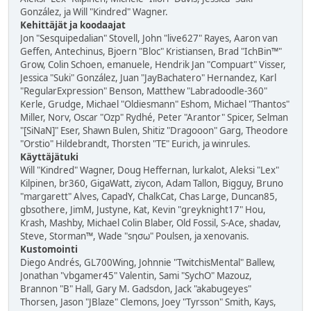
González, ja Will "Kindred" Wagner.
Kehittäjät ja koodaajat
Jon "Sesquipedalian" Stovell, John "live627" Rayes, Aaron van
Geffen, Antechinus, Bjoern "Bloc" Kristiansen, Brad "IchBin™"
Grow, Colin Schoen, emanuele, Hendrik Jan "Compuart" Visser,
Jessica "Suki" González, Juan "JayBachatero" Hernandez, Karl
"RegularExpression" Benson, Matthew "Labradoodle-360"
Kerle, Grudge, Michael "Oldiesmann" Eshom, Michael "Thantos"
Miller, Norv, Oscar "Ozp" Rydhé, Peter "Arantor" Spicer, Selman
"[SiNaN]" Eser, Shawn Bulen, Shitiz "Dragooon" Garg, Theodore
"Orstio" Hildebrandt, Thorsten "TE" Eurich, ja winrules.
Käyttäjätuki
Will "Kindred" Wagner, Doug Heffernan, lurkalot, Aleksi "Lex"
Kilpinen, br360, GigaWatt, ziycon, Adam Tallon, Bigguy, Bruno
"margarett" Alves, CapadY, ChalkCat, Chas Large, Duncan85,
gbsothere, JimM, Justyne, Kat, Kevin "greyknight17" Hou,
Krash, Mashby, Michael Colin Blaber, Old Fossil, S-Ace, shadav,
Steve, Storman™, Wade "sησω" Poulsen, ja xenovanis.
Kustomointi
Diego Andrés, GL700Wing, Johnnie "TwitchisMental" Ballew,
Jonathan "vbgamer45" Valentin, Sami "SychO" Mazouz,
Brannon "B" Hall, Gary M. Gadsdon, Jack "akabugeyes"
Thorsen, Jason "JBlaze" Clemons, Joey "Tyrsson" Smith, Kays,