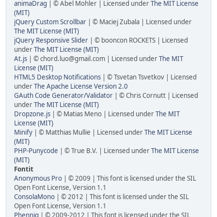
animaDrag
| © Abel Mohler | Licensed under
The MIT License
(MIT)
jQuery Custom Scrollbar
| © Maciej Zubala | Licensed under
The MIT License (MIT)
jQuery Responsive Slider
| © booncon ROCKETS | Licensed
under
The MIT License (MIT)
At.js
| © chord.luo@gmail.com | Licensed under
The MIT
License (MIT)
HTML5 Desktop Notifications
| © Tsvetan Tsvetkov | Licensed
under
The Apache License Version 2.0
GAuth Code Generator/Validator
| © Chris Cornutt | Licensed
under
The MIT License (MIT)
Dropzone.js
| © Matias Meno | Licensed under
The MIT
License (MIT)
Minify
| © Matthias Mullie | Licensed under
The MIT License
(MIT)
PHP-Punycode
| © True B.V. | Licensed under
The MIT License
(MIT)
Fontit
Anonymous Pro
| © 2009 | This font is licensed under the SIL
Open Font License, Version 1.1
ConsolaMono
| © 2012 | This font is licensed under the SIL
Open Font License, Version 1.1
Phennig
| © 2009-2012 | This font is licensed under the SIL