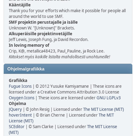
Kääntäjille
Thank you for your efforts which make it possible for people all
around the world to use SMF.
SMF projektin perustajalle ja isälle
Unknown W. "[Unknown]" Brackets.
Alkuperäisille projektinvetäjille
Jeff Lewis, Joseph Fung, ja David Recordon.
In loving memory of
Crip, K@, metallica48423, Paul_Pauline, ja Rock Lee.
Kiitokset myös kaikille listalta mahdollisesti unohtuneille!
Ohjelma/grafiikka
Grafiikka
Fugue Icons
| © 2012 Yusuke Kamiyamane | These icons are
licensed under a Creative Commons Attribution 3.0 License
Oxygen Icons
| These icons are licensed under
GNU LGPLv3
Ohjelma
JQuery
| © John Resig | Licensed under
The MIT License (MIT)
hoverIntent
| © Brian Cherne | Licensed under
The MIT
License (MIT)
SCEditor
| © Sam Clarke | Licensed under
The MIT License
(MIT)