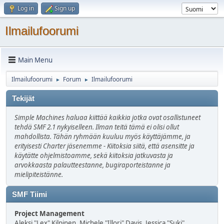
Log in
Sign up
Ilmailufoorumi
Main Menu
Ilmailufoorumi
Forum
Ilmailufoorumi
►
►
Tekijät
Simple Machines haluaa kiittää kaikkia jotka ovat osallistuneet
tehdä SMF 2.1 nykyiselleen. Ilman teitä tämä ei olisi ollut
mahdollista. Tähän ryhmään kuuluu myös käyttäjämme, ja
erityisesti Charter jäsenemme - Kiitoksia siitä, että asensitte ja
käytätte ohjelmistoamme, sekä kiitoksia jatkuvasta ja
arvokkaasta palautteestanne, bugiraporteistanne ja
mielipiteistänne.
SMF Tiimi
Project Management
Aleksi "Lex" Kilpinen, Michele "Illori" Davis, Jessica "Suki"