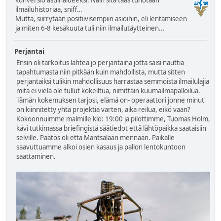
konversio asuinalueeksi. Näin sitä taas tuhotaan
ilmailuhistoriaa, sniff…
Mutta, siirrytään positiivisempiin asioihin, eli lentämiseen
ja miten 6-8 kesäkuuta tuli niin ilmailutäytteinen...
Perjantai
Ensin oli tarkoitus lähteä jo perjantaina jotta saisi nauttia
tapahtumasta niin pitkään kuin mahdollista, mutta sitten
perjantaiksi tulikin mahdollisuus harrastaa semmoista ilmailulajia
mitä ei vielä ole tullut kokeiltua, nimittäin kuumailmapalloilua.
Tämän kokemuksen tarjosi, elämä on- operaattori jonne minut
on kiinnitetty yhtä projektia varten, aika reilua, eikö vaan?
Kokoonnuimme malmille klo: 19:00 ja pilottimme, Tuomas Holm,
kävi tutkimassa briefingistä säätiedot että lähtöpaikka saataisiin
selville. Päätös oli että Mäntsälään mennään. Paikalle
saavuttuamme alkoi osien kasaus ja pallon lentokuntoon
saattaminen.