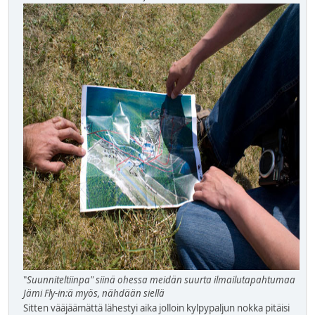
"
Suunniteltiinpa" siinä ohessa meidän suurta ilmailutapahtumaa
Jämi Fly-in:ä myös, nähdään siellä
Sitten vääjäämättä lähestyi aika jolloin kylpypaljun nokka pitäisi