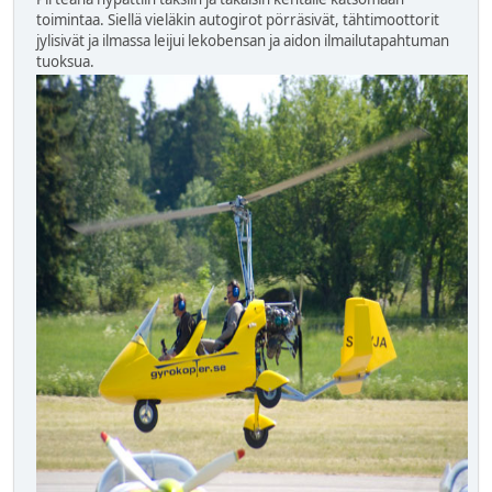
toimintaa. Siellä vieläkin autogirot pörräsivät, tähtimoottorit
jylisivät ja ilmassa leijui lekobensan ja aidon ilmailutapahtuman
tuoksua.