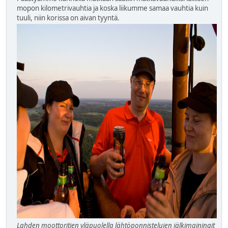
mopon kilometrivauhtia ja koska liikumme samaa vauhtia kuin
tuuli, niin korissa on aivan tyyntä.
Lahden moottoritien yläpuolella lähtöponnistelujen jälkimainingit