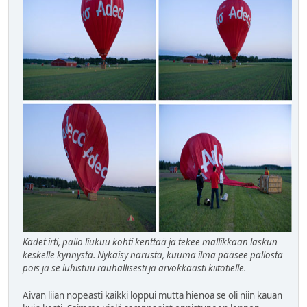
Kädet irti, pallo liukuu kohti kenttää ja tekee mallikkaan laskun
keskelle kynnystä. Nykäisy narusta, kuuma ilma pääsee pallosta
pois ja se luhistuu rauhallisesti ja arvokkaasti kiitotielle.
Aivan liian nopeasti kaikki loppui mutta hienoa se oli niin kauan