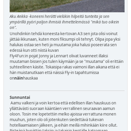
Aku Ankka -koneeni herätti vieläkin hilpeitä tunteita ja sen
ympärillä pyöri paljon ihmisiä ihmettelemässä "mikä tuo oikein
on".
Unohdinkin tehdä koneesta kertovan A3:sen jota olisi voinut
jättää ikkunaan, kuten moni fiksumpi oli tehnyt. Olipa jopa yksi
halukas ostaa sen heti ja muutama joka halusi poseerata sen
edessä kun otti niistä kuvan
Fly4Fun:in pojat Jonny ja Lennart olivat luvanneet illaksi
muutaman bissen jos tulen käymään ja se "muutama" oli erittäin
suhteellinen käsite. Tokaisipa rakas vaimoni illan aikana että ei
hän muistanutkaan että näissä Fly-in tapahtumissa
on
näin
hauskaa
Sunnuntai
Aamu valkeni ja voin kertoa että edellisen illan hauskuus on
yllättävästi suoraan kääntäen verrallinen seuraavan aamun
oloon. Tosin me lopetettiin melko ajoissa verrattuna monen
muuhun, joten olo oli jotenkuten siedettävä tukevan
hotelliaamiaisen jälkeen, ja eihän meillä mihinkään kiire ollut.
Pirteänä hypättiin taksiin ja takaisin kentälle katsomaan