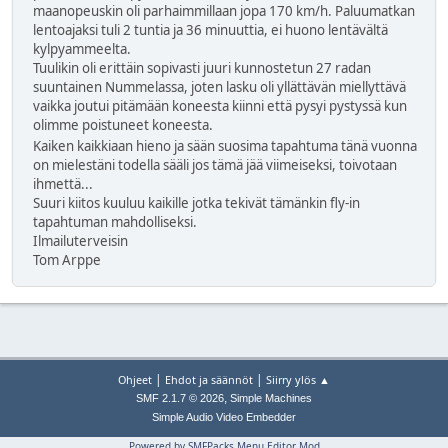
maanopeuskin oli parhaimmillaan jopa 170 km/h. Paluumatkan
lentoajaksi tuli 2 tuntia ja 36 minuuttia, ei huono lentävältä
kylpyammeelta.
Tuulikin oli erittäin sopivasti juuri kunnostetun 27 radan
suuntainen Nummelassa, joten lasku oli yllättävän miellyttävä
vaikka joutui pitämään koneesta kiinni että pysyi pystyssä kun
olimme poistuneet koneesta.
Kaiken kaikkiaan hieno ja sään suosima tapahtuma tänä vuonna
on mielestäni todella sääli jos tämä jää viimeiseksi, toivotaan
ihmettä...
Suuri kiitos kuuluu kaikille jotka tekivät tämänkin fly-in
tapahtuman mahdolliseksi.
Ilmailuterveisin
Tom Arppe
|
|
Ohjeet
Ehdot ja säännöt
Siirry ylös ▲
,
SMF 2.1.7 © 2026
Simple Machines
Simple Audio Video Embedder
Powered by SMFPacks Menu Editor Mod