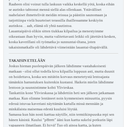
Raaheen olisi voinut tulla laskuun vaikka keskellä yötä, koska eihän
se aurinko tahtonut mennä siellä alas ollenkaan. Ystävälliset
raahelaiset ihmettelivät meidän reissua ja päästiin saunomaan ja
tarjottiinpa vielä huurteiset terassilla ihaillessamme keskiyön
aurinkoa… aah, elämä oli yhtä nautintoa.
Lauantaipäivä olikin sitten tiukkaa kilpailua ja menestyimme
oikeastaan ihan hyvin, mutta valitettavasti leikki oli jätettävä kesken,
koska kaverillani oli työmatka jo sunnuntai-iltana, joten
takaisinmatkalle oli lähdettävä viimeistään lauantai-iltapäivällä.
TAKAISIN ETELÄÄN
Joskus hieman puolenpäivän jälkeen lähdimme vastahakoisesti
matkaan - olisi ollut todella kiva kilpailla loppuun asti, mutta duunit
on hoidettava, koska sen mitätön korvaus menetetystä lentoajasta
tämänkin harrastuksen kuitenkin kustansi. Haikein mielin lähdimme
lentoon ja suunnistimme kohti Ylivieskaa.
Tankattiin kone Ylivieskassa ja lähdettiin heti sen jälkeen jatkamaan
matkaa. Kun olimme lentäneet noin kymmenisen minuuttia, pyysin
edessä istuvaa kaveriani näyttämän kartalla missä mennään ja
minkälaista maisemaa edestä kuuluisi löytää.
Samassa kun hän nosti karttaa näytille, niin termiikinpuuska repi sen
hänen käsistä. Kuului ”pffrrrtt” ääni kun kartta sukelsi potkurin läpi
vapaaseen ilmatilaan. Ei hyvä! Tuo oli ainoa kartta, ja kuten