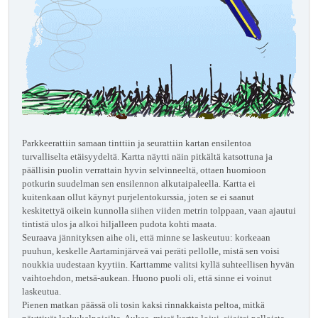
Parkkeerattiin samaan tinttiin ja seurattiin kartan ensilentoa
turvalliselta etäisyydeltä. Kartta näytti näin pitkältä katsottuna ja
päällisin puolin verrattain hyvin selvinneeltä, ottaen huomioon
potkurin suudelman sen ensilennon alkutaipaleella. Kartta ei
kuitenkaan ollut käynyt purjelentokurssia, joten se ei saanut
keskitettyä oikein kunnolla siihen viiden metrin tolppaan, vaan ajautui
tintistä ulos ja alkoi hiljalleen pudota kohti maata.
Seuraava jännityksen aihe oli, että minne se laskeutuu: korkeaan
puuhun, keskelle Aartaminjärveä vai peräti pellolle, mistä sen voisi
noukkia uudestaan kyytiin. Karttamme valitsi kyllä suhteellisen hyvän
vaihtoehdon, metsä-aukean. Huono puoli oli, että sinne ei voinut
laskeutua.
Pienen matkan päässä oli tosin kaksi rinnakkaista peltoa, mitkä