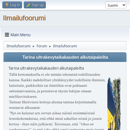
Log in
Sign up
Ilmailufoorumi
Main Menu
Ilmailufoorumi
Forum
Ilmailufoorumi
►
►
Tarina ultrakevytaikakauden alkutaipaleilta
Tarina ultrakevytaikakauden alkutaipaleilta
Tällä kertomuksella ei ole mitään tekemistä todellisuuden
kanssa. Kaikki mahdolliset yhtäläisyydet todellisiin ihmisiin,
laitteisiin, paikkoihin tai ilmiöihin ovat puhtaasti
sattumanvaraisia, ja perustuvat täysin lukijan omaan
mielikuvitukseen.
Tarinan fiktiivinen kertoja alustaa tarinaa kirjoittamalla
seuraavat alkusanat:
"Nyt on kulunut sen verran aikaa näistä ensimmäisistä
lentokokemuksista, että ehkä minä uskallan niistä jo jotain
kertoa - ihan näin julkisesti. Toivotaan, että ”rikos on
vanhentunut”, ja että joku ehkä oppii tarinoista myös jotain.