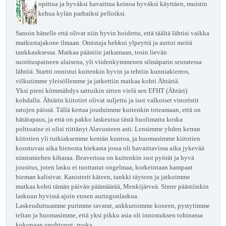
opittua ja hyväksi havaittua keinoa hyväksi käyttäen, muistin
kehua kylän parhaiksi pelloiksi.
Sanoin hänelle että olivat niin hyvin hoidettu, että täältä lähtisi vaikka
matkustajakone ilmaan. Omistaja hehkui ylpeyttä ja auttoi meitä
tankkauksessa. Matkaa päästiin jatkamaan, tosin lievän
suorituspaineen alaisena, yli viidenkymmenen silmäparin seuratessa
lähtöä. Startti onnistui kuitenkin hyvin ja tehtiin kunniakierros,
vilkutimme yleisöllemme ja jatkettiin matkaa kohti Ähtäriä.
Yksi pieni kömmähdys sattuikin sitten vielä sen EFHT (Ähtäri)
kohdalla. Ähtärin kiitotiet olivat suljettu ja isot valkoiset vinoristit
ratojen päissä. Tällä kertaa jouduimme kuitenkin toteamaan, että on
hätätapaus, ja että on pakko laskeutua tästä huolimatta koska
polttoaine ei olisi riittänyt Alavuuteen asti. Lensimme yhden kerran
kiitotien yli tutkiaksemme kentän kuntoa, ja huomasimme kiitotien
koostuvan aika hienosta hiekasta jossa oli havaittavissa aika jykevää
nimismiehen kiharaa. Beaverissa on kuitenkin isot pyörät ja hyvä
jousitus, joten lasku ei tuottanut ongelmaa, korkeintaan hampaat
hieman kalisivat. Kanisterit käteen, tankki täyteen ja jatkoimme
matkaa kohti tämän päivän päämäärää, Menkijärveä. Sinne päästiinkin
laskuun hyvissä ajoin ennen auringonlaskua.
Laskeuduttuamme purimme tavarat, ankkuroimme koneen, pystytimme
teltan ja huomasimme, että yksi pikku asia oli innostuksen tohinassa
kokonaan unohtunut: ruoka.