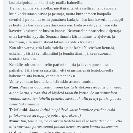
laskukelpoista paikka ei näy mailla halmeilla.
Tie, tai lähinnä kärrypolku, näyttää siltä, että siellä ei nähdä muuta
kuin korkeintaan hirviä ja peuroja, mutta kuin ihmeen kaupalla
sivutieltä putkahtaa esiin punainen Lada ja näen kun kaverini pomppii
ja heiluttaa käsiään pysäyttääkseen sen. Lada pysähtyy ja näen että
kaverini keskustelee kuskin kanssa. Neuvottelun päätteeksi kuljettaja
ottaa kaverini kyytiin. Seuraan ilmasta käsin minne he ajelevat, ja
huomaan, että suunnistavat takaisin kohti Ylivieskaa.
Kun olin varma, että Lada todella ajelee kohti Ylivieskan kenttää,
uskalsin päästää sen silmistäni ja lennän tämän jälkeen suoraan
kentälle laskuun.
Kentälle tultuani odottelin pari minuuttia ja kaveri puuskuttaa
paikalle. Tällä kertaa ajateltiin, että ei mennä enää lentokoneella
hakemaan sitä karttaa, vaan tilataan taksi.
Voitte varmaan kuvitella taksikuskin asennoitumista;
Minä:
Niin siis ööö, meiltä tippui kartta lentokoneesta ja se on meidän
ainoa kartta, ilman sitä ei löydetä takaisin kotiin. Se on semmoisen
vanhan metsätien lähellä pienellä metsäaukiolla ja nyt pitäisi päästä
sinne hakemaan se.
Taksikuski:
Jaaha (erittäin epäilevä katse hapuilee yrittäen etsiä
piilokameraa tai loppuja polttariporukasta).
Minä
:
Juu, tota niin, me ei oikein tiedetä missä se tarkalleen on… että
olisi varmaan paras mennä jonkun bensa-aseman kautta hakemaan
GT-kartta, tai jotain mistä voitaisiin näyttää.