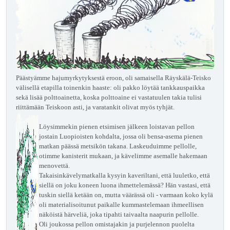
Päästyämme hajumyrkytyksestä eroon, oli samaisella Räyskälä-Teisko
välisellä etapilla toinenkin haaste: oli pakko löytää tankkauspaikka
sekä lisää polttoainetta, koska polttoaine ei vastatuulen takia tulisi
riittämään Teiskoon asti, ja varatankit olivat myös tyhjät.
Löysimmekin pienen etsimisen jälkeen loistavan pellon
jostain Luopioisten kohdalta, jossa oli bensa-asema pienen
matkan päässä metsikön takana. Laskeuduimme pellolle,
otimme kanisterit mukaan, ja kävelimme asemalle hakemaan
menovettä.
Takaisinkävelymatkalla kysyin kaveriltani, että luuletko, että
siellä on joku koneen luona ihmettelemässä? Hän vastasi, että
tuskin siellä ketään on, mutta väärässä oli - varmaan koko kylä
oli materialisoitunut paikalle kummastelemaan ihmeellisen
näköistä härveliä, joka tipahti taivaalta naapurin pellolle.
Oli joukossa pellon omistajakin ja purjelennon puolelta