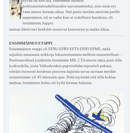
hyvän tai noh siis, vähemmän huonon
polttoainetaloudellisuuden saavuttamiseksi, niin siinä nyt
vaan menee hieman aikaa. Sitä paitsi meidän mielestä perille
saapuminen, oli se vaihe kun se todellinen hauskuus, eli
lentäminen, loppui.
tarinan fiktiiviset henkilöt nousevat koneeseen ja matka alkaa…
ENSIMMÄINEN ETAPPI
Ensimmäinen etappi oli EFNU-EFRY-EFTS-EFHT-EFME, mikä
sujuikin muutamia seikkoja lukuunottamatta melkein suunnitellusti...
Puolessavälissä jouduttiin lentämään MIL CTA alueen takia juuri sillä
korkeudella, jossa Valkeakosken paperitehdas tuprutteli paksua,
erittäin huonosti hoidetun puuceen hajuista savua suoraan meidän
sieraimiimme yli 45 minuutin ajan. Pitää myöntää että sillä kohtaa
matkaa, lentämisen hohto oli kyllä hieman hukassa.