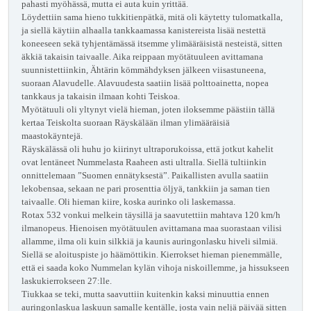
pahasti myöhässä, mutta ei auta kuin yrittää.
Löydettiin sama hieno tukkitienpätkä, mitä oli käytetty tulomatkalla,
ja siellä käytiin alhaalla tankkaamassa kanistereista lisää nestettä
koneeseen sekä tyhjentämässä itsemme ylimääräisistä nesteistä, sitten
äkkiä takaisin taivaalle. Aika reippaan myötätuuleen avittamana
suunnistettiinkin, Ähtärin kömmähdyksen jälkeen viisastuneena,
suoraan Alavudelle. Alavuudesta saatiin lisää polttoainetta, nopea
tankkaus ja takaisin ilmaan kohti Teiskoa.
Myötätuuli oli yltynyt vielä hieman, joten iloksemme päästiin tällä
kertaa Teiskolta suoraan Räyskälään ilman ylimääräisiä
maastokäyntejä.
Räyskälässä oli huhu jo kiirinyt ultraporukoissa, että jotkut kahelit
ovat lentäneet Nummelasta Raaheen asti ultralla. Siellä tultiinkin
onnittelemaan ”Suomen ennätyksestä”. Paikallisten avulla saatiin
lekobensaa, sekaan ne pari prosenttia öljyä, tankkiin ja saman tien
taivaalle. Oli hieman kiire, koska aurinko oli laskemassa.
Rotax 532 vonkui melkein täysillä ja saavutettiin mahtava 120 km/h
ilmanopeus. Hienoisen myötätuulen avittamana maa suorastaan vilisi
allamme, ilma oli kuin silkkiä ja kaunis auringonlasku hiveli silmiä.
Siellä se aloituspiste jo häämöttikin. Kierrokset hieman pienemmälle,
että ei saada koko Nummelan kylän vihoja niskoillemme, ja hissukseen
laskukierrokseen 27:lle.
Tiukkaa se teki, mutta saavuttiin kuitenkin kaksi minuuttia ennen
auringonlaskua laskuun samalle kentälle, josta vain neljä päivää sitten