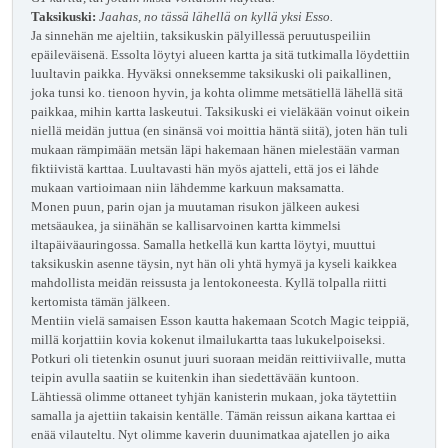
Taksikuski:
Jaahas, no tässä lähellä on kyllä yksi Esso.
Ja sinnehän me ajeltiin, taksikuskin pälyillessä peruutuspeiliin
epäileväisenä. Essolta löytyi alueen kartta ja sitä tutkimalla löydettiin
luultavin paikka. Hyväksi onneksemme taksikuski oli paikallinen,
joka tunsi ko. tienoon hyvin, ja kohta olimme metsätiellä lähellä sitä
paikkaa, mihin kartta laskeutui. Taksikuski ei vieläkään voinut oikein
niellä meidän juttua (en sinänsä voi moittia häntä siitä), joten hän tuli
mukaan rämpimään metsän läpi hakemaan hänen mielestään varman
fiktiivistä karttaa. Luultavasti hän myös ajatteli, että jos ei lähde
mukaan vartioimaan niin lähdemme karkuun maksamatta.
Monen puun, parin ojan ja muutaman risukon jälkeen aukesi
metsäaukea, ja siinähän se kallisarvoinen kartta kimmelsi
iltapäiväauringossa. Samalla hetkellä kun kartta löytyi, muuttui
taksikuskin asenne täysin, nyt hän oli yhtä hymyä ja kyseli kaikkea
mahdollista meidän reissusta ja lentokoneesta. Kyllä tolpalla riitti
kertomista tämän jälkeen.
Mentiin vielä samaisen Esson kautta hakemaan Scotch Magic teippiä,
millä korjattiin kovia kokenut ilmailukartta taas lukukelpoiseksi.
Potkuri oli tietenkin osunut juuri suoraan meidän reittiviivalle, mutta
teipin avulla saatiin se kuitenkin ihan siedettävään kuntoon.
Lähtiessä olimme ottaneet tyhjän kanisterin mukaan, joka täytettiin
samalla ja ajettiin takaisin kentälle. Tämän reissun aikana karttaa ei
enää vilauteltu. Nyt olimme kaverin duunimatkaa ajatellen jo aika