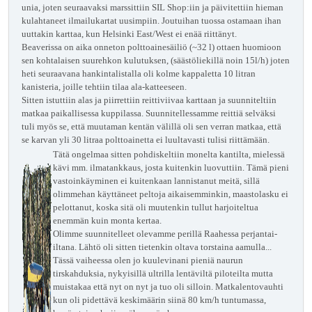
unia, joten seuraavaksi marssittiin SIL Shop:iin ja päivitettiin hieman
kulahtaneet ilmailukartat uusimpiin. Joutuihan tuossa ostamaan ihan
uuttakin karttaa, kun Helsinki East/West ei enää riittänyt.
Beaverissa on aika onneton polttoainesäiliö (~32 l) ottaen huomioon
sen kohtalaisen suurehkon kulutuksen, (säästöliekillä noin 15l/h) joten
heti seuraavana hankintalistalla oli kolme kappaletta 10 litran
kanisteria, joille tehtiin tilaa ala-katteeseen.
Sitten istuttiin alas ja piirrettiin reittiviivaa karttaan ja suunniteltiin
matkaa paikallisessa kuppilassa.
Suunnitellessamme reittiä selväksi
tuli myös se,
että muutaman kentän välillä oli sen verran matkaa, että
se karvan yli 30 litraa polttoainetta ei luultavasti
tulisi riittämään.
Tätä ongelmaa sitten pohdiskeltiin monelta kantilta, mielessä
kävi mm. ilmatankkaus, josta kuitenkin luovuttiin. Tämä pieni
vastoinkäyminen ei kuitenkaan
lannistanut meitä, sillä
olimmehan käyttäneet peltoja aikaisemminkin, maastolasku ei
pelottanut, koska sitä oli muutenkin tullut harjoiteltua
enemmän kuin monta kertaa.
Olimme suunnitelleet olevamme perillä Raahessa perjantai-
iltana. Lähtö oli sitten tietenkin oltava torstaina
aamulla...
Tässä vaiheessa olen jo kuulevinani pieniä naurun
tirskahduksia, nykyisillä ultrilla lentäviltä piloteilta mutta
muistakaa että nyt on nyt ja tuo oli silloin. Matkalentovauhti
kun oli pidettävä keskimäärin siinä 80 km/h tuntumassa,