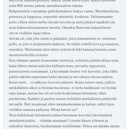
näyttivät laskukelpoisilta. Aukea, missä kartta lojui, sijaitsi pelloista
noin 800 metrin päässä, metsäkaistaleen takana.
Kelpuutettiin vasemman peltokaistaleen laskua varten. Myötätuuliosa,
perusosa ja loppuosa, nopeudet minimiin, kosketus. Valitsemamme
pelto olikin sitten melko löysää turvetta ja siitä johtuen maakiito jäi
noin kahteenkymmeneen metriin. Onneksi Beaverin laskutelineet
olivat vieläkin lujaa tekoa.
Selvää oli, että ylös sieltä ei päästäisi, joten katsastettiin se viereinen
pelto, se jota ei kelpuutettu laskuun. Se olikin todella kova ja tasainen,
tietenkin. Molemmat ukot sitten työnsivät hiki hatussa konetta sinne
moottoritehoilla avittaen.
Kun olimme saaneet koneemme siirrettyä, vedettiin pitkää tikkua siitä,
kuka lähtee metsä-aukiolta kallisarvoista, taivaalta tippunutta,
painotuotetta noutamaan. Lyhyemmän korren veti kaverini, joka lähti
pitkin askelin tarpomaan kohti metsää ja sen takana olevaa aukeaa.
Kului tunti… ei näkynyt kaveria takaisin. Kului toinen tunti, jolloin
meikäläinen alkoi jo hieman huolestua: ei kerta kaikkiaan voi kestää
näin kauan, kartan luo oli arviolta korkeintaan kilometri, ehkä
puolitoista. Kahden ja puolen tunnin kohdalla meikäläinen päräyttää
taivaalle. Heti noustuani näen metsäaukeaman ja kartan, mikä lojuu
vieläkin samassa paikassa. Missä kaveri on?
Noin kahdeksan kilometrin päässä huomaan kaverini kävelemässä
metsätietä pitkin… väärään suuntaan! Lennän hänen ylitseen ja
tutkailen tilannetta, huiskutamme toisillemme. Peltoa tai mitään muuta