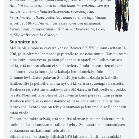
Ainakin sen että toiminta oli aika hmm, mitenköhän sen nyt
sanoisi… hieman haasteellisempaa, sauvaohjatun
kevytilmailun alkutaipaleilla. Tämän tarinan tapahtumat
sijoittuvat 80 - 90-luvun taitteeseen, jolloin uusimmat,
hienoimmat ja nopeimmat ultrat olivat Beavereita, Foxej
a, Sky-walkereita ja Kolbeja..."
Suunnittelua
Meillä oli kimpassa kaverin kanssa Beaver RX-550, tunnukseltaan U-
206, jolla olimme lentäneet jo pitkälle toistasataa tuntia. Härveli toimi
aina kuin junan vessa, ja näin jälkeenpäin ajatellen, luultavasti sen
takia, että tuohon aikaan ei vielä tiedetty 2-tahti moottorien olevan
epäluotettavia ja huonoja ratkaisuja lentokonekäyttöön.
Olimme levittäneet palavan 2-tahtiöljyn sulotuoksuja jo kaikille
lähikentille ja pelloille, mutta nyt oli kiikarissa suurempia haasteita.
Raahessa järjestettiin ultrakevyiden SM-kisat, ja Pattijoelle oli pakko
päästä. Normaalitapa olisi ollut survaista kone perävaunuun ja ajaa
Raaheen mutta se ei mielestämme ollut asiaankuuluva tapa siirtää
lentokone. Lentokone on tehty lentämään ja lentämällä se Raahenkin
pitää viedä.
Oli sanomattakin selvää, että se tulisi oleman pisin matkalento, mitä
tuohon aikaan kuunaan ultralla oli tehty. Suunnattoman innostuksen
valtaamana matkasuunnittelu alkoi.
Siihen aikaan karttanäytöllisistä GPS laitteista nähtiin vain märkiä