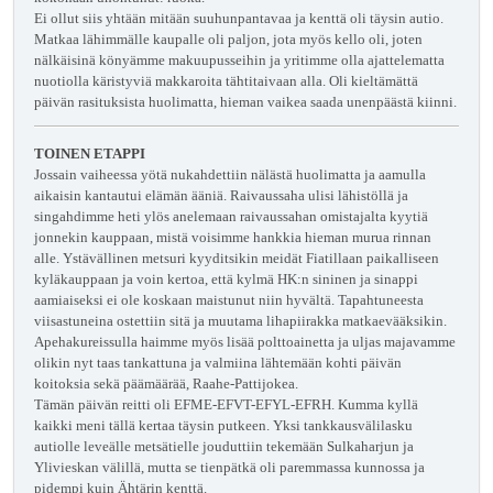
Ei ollut siis yhtään mitään suuhunpantavaa ja kenttä oli täysin autio.
Matkaa lähimmälle kaupalle oli paljon, jota myös kello oli, joten
nälkäisinä könyämme makuupusseihin ja yritimme olla ajattelematta
nuotiolla käristyviä makkaroita tähtitaivaan alla. Oli kieltämättä
päivän rasituksista huolimatta, hieman vaikea saada unenpäästä kiinni.
TOINEN ETAPPI
Jossain vaiheessa yötä nukahdettiin nälästä huolimatta ja aamulla
aikaisin kantautui elämän ääniä. Raivaussaha ulisi lähistöllä ja
singahdimme heti ylös anelemaan raivaussahan omistajalta kyytiä
jonnekin kauppaan, mistä voisimme hankkia hieman murua rinnan
alle. Ystävällinen metsuri kyyditsikin meidät Fiatillaan paikalliseen
kyläkauppaan ja voin kertoa, että kylmä HK:n sininen ja sinappi
aamiaiseksi ei ole koskaan maistunut niin hyvältä. Tapahtuneesta
viisastuneina ostettiin sitä ja muutama lihapiirakka matkaevääksikin.
Apehakureissulla haimme myös lisää polttoainetta ja uljas majavamme
olikin nyt taas tankattuna ja valmiina lähtemään kohti päivän
koitoksia sekä päämäärää, Raahe-Pattijokea.
Tämän päivän reitti oli EFME-EFVT-EFYL-EFRH. Kumma kyllä
kaikki meni tällä kertaa täysin putkeen. Yksi tankkausvälilasku
autiolle leveälle metsätielle jouduttiin tekemään Sulkaharjun ja
Ylivieskan välillä, mutta se tienpätkä oli paremmassa kunnossa ja
pidempi kuin Ähtärin kenttä.