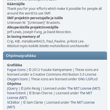
Kääntäjille
Thank you for your efforts which make it possible for people all
around the world to use SMF.
SMF projektin perustajalle ja isälle
Unknown W. "[Unknown]" Brackets.
Alkuperäisille projektinvetäjille
Jeff Lewis, Joseph Fung, ja David Recordon.
In loving memory of
Crip, K@, metallica48423, Paul_Pauline, ja Rock Lee.
Kiitokset myös kaikille listalta mahdollisesti unohtuneille!
Ohjelma/grafiikka
Grafiikka
Fugue Icons
| © 2012 Yusuke Kamiyamane | These icons are
licensed under a Creative Commons Attribution 3.0 License
Oxygen Icons
| These icons are licensed under
GNU LGPLv3
Ohjelma
JQuery
| © John Resig | Licensed under
The MIT License (MIT)
hoverIntent
| © Brian Cherne | Licensed under
The MIT
License (MIT)
SCEditor
| © Sam Clarke | Licensed under
The MIT License
(MIT)