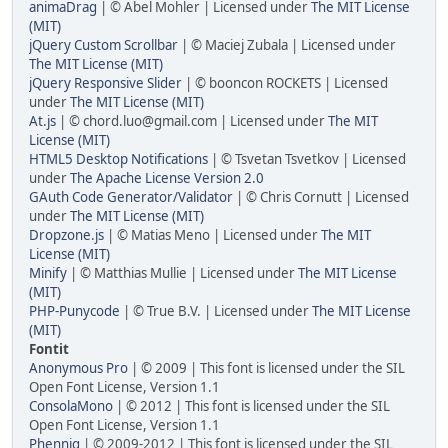
animaDrag
| © Abel Mohler | Licensed under
The MIT License
(MIT)
jQuery Custom Scrollbar
| © Maciej Zubala | Licensed under
The MIT License (MIT)
jQuery Responsive Slider
| © booncon ROCKETS | Licensed
under
The MIT License (MIT)
At.js
| © chord.luo@gmail.com | Licensed under
The MIT
License (MIT)
HTML5 Desktop Notifications
| © Tsvetan Tsvetkov | Licensed
under
The Apache License Version 2.0
GAuth Code Generator/Validator
| © Chris Cornutt | Licensed
under
The MIT License (MIT)
Dropzone.js
| © Matias Meno | Licensed under
The MIT
License (MIT)
Minify
| © Matthias Mullie | Licensed under
The MIT License
(MIT)
PHP-Punycode
| © True B.V. | Licensed under
The MIT License
(MIT)
Fontit
Anonymous Pro
| © 2009 | This font is licensed under the SIL
Open Font License, Version 1.1
ConsolaMono
| © 2012 | This font is licensed under the SIL
Open Font License, Version 1.1
Phennig
| © 2009-2012 | This font is licensed under the SIL