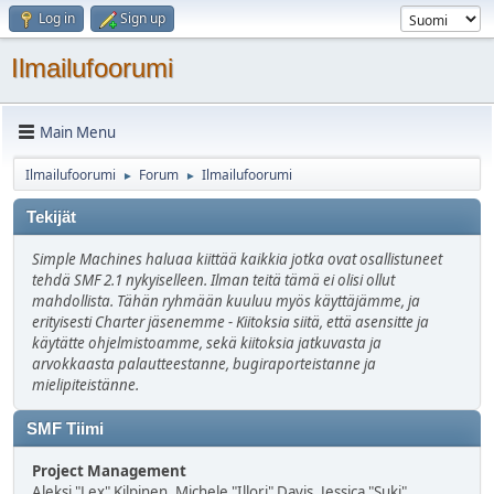
Log in
Sign up
Ilmailufoorumi
Main Menu
Ilmailufoorumi
Forum
Ilmailufoorumi
►
►
Tekijät
Simple Machines haluaa kiittää kaikkia jotka ovat osallistuneet
tehdä SMF 2.1 nykyiselleen. Ilman teitä tämä ei olisi ollut
mahdollista. Tähän ryhmään kuuluu myös käyttäjämme, ja
erityisesti Charter jäsenemme - Kiitoksia siitä, että asensitte ja
käytätte ohjelmistoamme, sekä kiitoksia jatkuvasta ja
arvokkaasta palautteestanne, bugiraporteistanne ja
mielipiteistänne.
SMF Tiimi
Project Management
Aleksi "Lex" Kilpinen, Michele "Illori" Davis, Jessica "Suki"