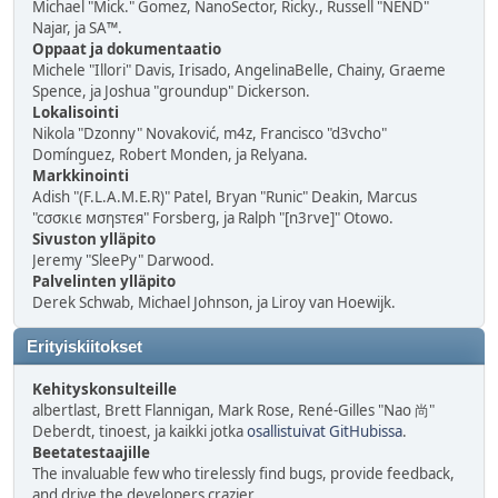
Michael "Mick." Gomez, NanoSector, Ricky., Russell "NEND"
Najar, ja SA™.
Oppaat ja dokumentaatio
Michele "Illori" Davis, Irisado, AngelinaBelle, Chainy, Graeme
Spence, ja Joshua "groundup" Dickerson.
Lokalisointi
Nikola "Dzonny" Novaković, m4z, Francisco "d3vcho"
Domínguez, Robert Monden, ja Relyana.
Markkinointi
Adish "(F.L.A.M.E.R)" Patel, Bryan "Runic" Deakin, Marcus
"cσσкιє мσηѕтєя" Forsberg, ja Ralph "[n3rve]" Otowo.
Sivuston ylläpito
Jeremy "SleePy" Darwood.
Palvelinten ylläpito
Derek Schwab, Michael Johnson, ja Liroy van Hoewijk.
Erityiskiitokset
Kehityskonsulteille
albertlast, Brett Flannigan, Mark Rose, René-Gilles "Nao 尚"
Deberdt, tinoest, ja kaikki jotka
osallistuivat GitHubissa
.
Beetatestaajille
The invaluable few who tirelessly find bugs, provide feedback,
and drive the developers crazier.