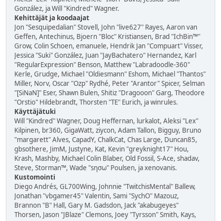
González, ja Will "Kindred" Wagner.
Kehittäjät ja koodaajat
Jon "Sesquipedalian" Stovell, John "live627" Rayes, Aaron van
Geffen, Antechinus, Bjoern "Bloc" Kristiansen, Brad "IchBin™"
Grow, Colin Schoen, emanuele, Hendrik Jan "Compuart" Visser,
Jessica "Suki" González, Juan "JayBachatero" Hernandez, Karl
"RegularExpression" Benson, Matthew "Labradoodle-360"
Kerle, Grudge, Michael "Oldiesmann" Eshom, Michael "Thantos"
Miller, Norv, Oscar "Ozp" Rydhé, Peter "Arantor" Spicer, Selman
"[SiNaN]" Eser, Shawn Bulen, Shitiz "Dragooon" Garg, Theodore
"Orstio" Hildebrandt, Thorsten "TE" Eurich, ja winrules.
Käyttäjätuki
Will "Kindred" Wagner, Doug Heffernan, lurkalot, Aleksi "Lex"
Kilpinen, br360, GigaWatt, ziycon, Adam Tallon, Bigguy, Bruno
"margarett" Alves, CapadY, ChalkCat, Chas Large, Duncan85,
gbsothere, JimM, Justyne, Kat, Kevin "greyknight17" Hou,
Krash, Mashby, Michael Colin Blaber, Old Fossil, S-Ace, shadav,
Steve, Storman™, Wade "sησω" Poulsen, ja xenovanis.
Kustomointi
Diego Andrés, GL700Wing, Johnnie "TwitchisMental" Ballew,
Jonathan "vbgamer45" Valentin, Sami "SychO" Mazouz,
Brannon "B" Hall, Gary M. Gadsdon, Jack "akabugeyes"
Thorsen, Jason "JBlaze" Clemons, Joey "Tyrsson" Smith, Kays,