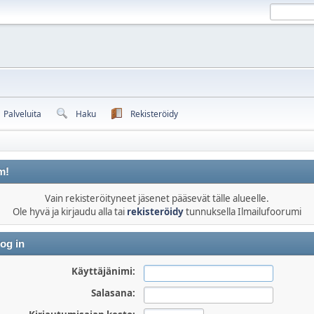
Palveluita
Haku
Rekisteröidy
m!
Vain rekisteröityneet jäsenet pääsevät tälle alueelle.
Ole hyvä ja kirjaudu alla tai
rekisteröidy
tunnuksella Ilmailufoorumi
og in
Käyttäjänimi:
Salasana: