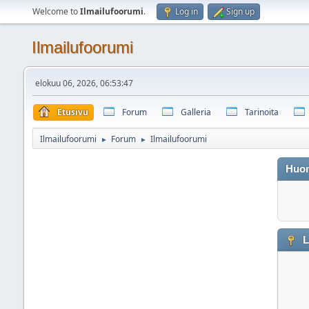
Welcome to
Ilmailufoorumi
.
Log in
Sign up
Ilmailufoorumi
elokuu 06, 2026, 06:53:47
Etusivu
Forum
Galleria
Tarinoita
Ilmailufoorumi
Forum
Ilmailufoorumi
►
►
Huo
L