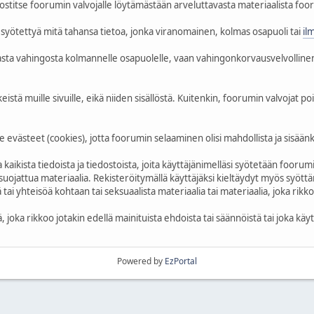
stitse foorumin valvojalle löytämästään arveluttavasta materiaalista foo
syötettyä mitä tahansa tietoa, jonka viranomainen, kolmas osapuoli tai
il
amasta vahingosta kolmannelle osapuolelle, vaan vahingonkorvausvelvollin
stä muille sivuille, eikä niiden sisällöstä. Kuitenkin, foorumin valvojat poi
evästeet (cookies), jotta foorumin selaaminen olisi mahdollista ja sisäänk
kaikista tiedoista ja tiedostoista, joita käyttäjänimelläsi syötetään foorumi
suojattua materiaalia. Rekisteröitymällä käyttäjäksi kieltäydyt myös syöttäm
tai yhteisöä kohtaan tai seksuaalista materiaalia tai materiaalia, joka rikkoo
, joka rikkoo jotakin edellä mainituista ehdoista tai säännöistä tai joka kä
Powered by
EzPortal