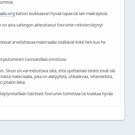
rumissa.
mailu.org
katsoo loukkaavan hyvää tapaa tai lain määräyksiä.
en on aina vahingon aiheuttanut foorumin rekisteröitynyt
stavat arveluttavaa materiaalia sisältävät linkit heti kun he
irjautuminen tunnuksillasi onnistuisi.
in. Sinun on varmistuttava siitä, että syöttämäsi tiedot eivät ole
ästä materiaalia, joka on alatyylistä, uhkailevaa, vihamielistä,
 jotakin lakia.
yttäytymisellään häiritsee foorumin toimintaa tai loukkaa hyvää