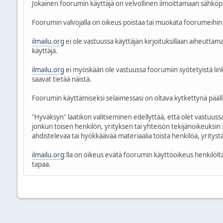
Jokainen foorumin käyttäjä on velvollinen ilmoittamaan sähköpo
Foorumin valvojalla on oikeus poistaa tai muokata foorumeihin 
ilmailu.org
ei ole vastuussa käyttäjän kirjoituksillaan aiheutt
käyttäjä.
ilmailu.org
ei myöskään ole vastuussa foorumiin syötetyistä linkei
saavat tietää näistä.
Foorumin käyttämiseksi selaimessasi on oltava kytkettynä päälle 
"Hyväksyn" laatikon valitseminen edellyttää, että olet vastuussa 
jonkun toisen henkilön, yrityksen tai yhteisön tekijänoikeuksin 
ahdistelevaa tai hyökkäävää materiaalia toista henkilöä, yritystä 
ilmailu.org
:lla on oikeus evätä foorumin käyttöoikeus henkilöltä
tapaa.