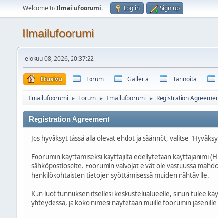
Welcome to
Ilmailufoorumi
.
Log in
Sign up
Ilmailufoorumi
elokuu 08, 2026, 20:37:22
Etusivu
Forum
Galleria
Tarinoita
Ilmailufoorumi
Forum
Ilmailufoorumi
Registration Agreemen
►
►
►
Registration Agreement
Jos hyväksyt tässä alla olevat ehdot ja säännöt, valitse "Hyväksy
Foorumin käyttämiseksi käyttäjiltä edellytetään käyttäjänim
sähköpostiosoite. Foorumin valvojat eivät ole vastuussa mahdolli
henkilökohtaisten tietojen syöttämisessä muiden nähtäville.
Kun luot tunnuksen itsellesi keskustelualueelle, sinun tulee kä
yhteydessä, ja koko nimesi näytetään muille foorumin jäsenille pr