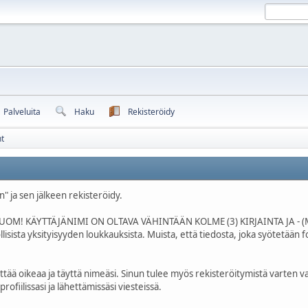
Palveluita
Haku
Rekisteröidy
t
n" ja sen jälkeen rekisteröidy.
i (HUOM! KÄYTTÄJÄNIMI ON OLTAVA VÄHINTÄÄN KOLME (3) KIRJAINTA JA - (MI
sista yksityisyyden loukkauksista. Muista, että tiedosta, joka syötetään foo
yttää oikeaa ja täyttä nimeäsi. Sinun tulee myös rekisteröitymistä varten 
ofiilissasi ja lähettämissäsi viesteissä.